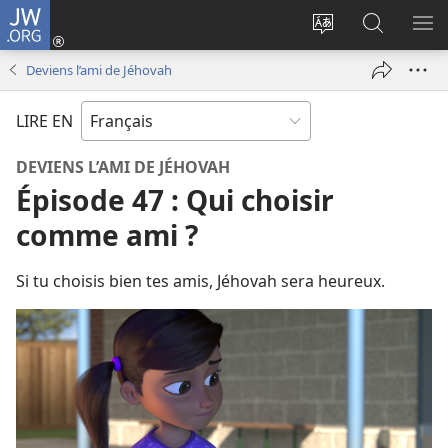
JW.ORG
Se
connecter
Changer
Recherch
AF
(ouvre
la
sur
LE
Deviens l’ami de Jéhovah
une
langue
JW.ORG
ME
nouvelle
du
LIRE EN
fenêtre)
site
DEVIENS L’AMI DE JÉHOVAH
Épisode 47 : Qui choisir
comme ami ?
Si tu choisis bien tes amis, Jéhovah sera heureux.