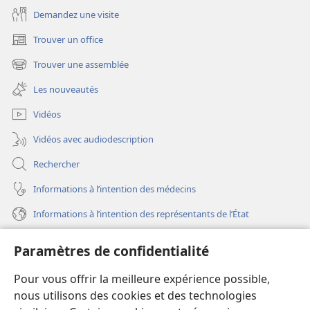
Demandez une visite
Trouver un office
(ouvre
une
Trouver une assemblée
(ouvre
nouvelle
une
fenêtre)
Les nouveautés
nouvelle
fenêtre)
Vidéos
Vidéos avec audiodescription
Rechercher
Informations à l’intention des médecins
Informations à l’intention des représentants de l’État
Aide
Paramètres de confidentialité
Dons
Pour vous offrir la meilleure expérience possible,
(ouvre
une
nous utilisons des cookies et des technologies
nouvelle