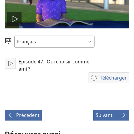
Lire
la
Choisir
une
vidéo
langue
Épisode 47 : Qui choisir comme
Lire
ami ?
Télécharger
Options
de
téléchargement
des
vidéos
Précédent
Suivant