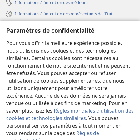
Informations à l’intention des médecins
Informations à l’intention des représentants de l’État
Aide
Paramètres de confidentialité
Dons
Pour vous offrir la meilleure expérience possible,
(ouvre
une
nous utilisons des cookies et des technologies
nouvelle
similaires. Certains cookies sont nécessaires au
Bibliothèque en ligne
(ouvre
fenêtre)
fonctionnement de notre site Internet et ne peuvent
une
®
JW Hub
être refusés. Vous pouvez accepter ou refuser
nouvelle
(ouvre
fenêtre)
l'utilisation de cookies supplémentaires, que nous
une
®
JW Library
nouvelle
utilisons uniquement pour améliorer votre
fenêtre)
expérience. Aucune de ces données ne sera jamais
Watchtower Library
vendue ou utilisée à des fins de marketing. Pour en
savoir plus, lisez les
Règles mondiales d’utilisation des
cookies et technologies similaires
. Vous pouvez
personnaliser vos paramètres à tout moment en
Copyright
© 2026 Watch Tower Bible and Tract Society of Pennsylvania.
vous rendant sur la page des
Règles de
CONDITIONS D’UTILISATION
|
RÈGLES DE CONFIDENTIALITÉ
|