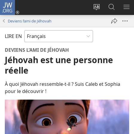
JW.ORG
Se
connecter
Changer
Recherch
AF
(ouvre
la
sur
LE
Deviens l’ami de Jéhovah
une
langue
JW.ORG
ME
nouvelle
du
LIRE EN
fenêtre)
site
DEVIENS L’AMI DE JÉHOVAH
Jéhovah est une personne
réelle
À quoi Jéhovah ressemble-t-il ? Suis Caleb et Sophia
pour le découvrir !