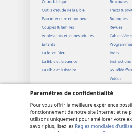
Cours biblique
Brochures
Outils d’étude de la Bible
Tracts & Invi
Paix intérieure et bonheur
Rubriques
Couples & familles
Revues
Adolescents et jeunes adultes
Cahiers Vie e
Enfants
Programme
La foi en Dieu
Index
La Bible et la science
Instructions
La Bible et l’Histoire
JW Télédiffu
Vidéos
Musique
Paramètres de confidentialité
Représentati
(version aud
Pour vous offrir la meilleure expérience possi
Lectures bib
fonctionnement de notre site Internet et ne p
utilisons uniquement pour améliorer votre ex
savoir plus, lisez les
Règles mondiales d’utilis