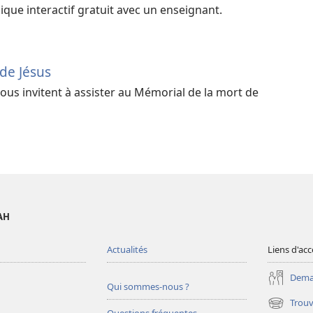
lique interactif gratuit avec un enseignant.
de Jésus
ous invitent à assister au Mémorial de la mort de
AH
Actualités
Liens d'acc
Deman
Qui sommes-nous ?
Trouv
(ouvre
Questions fréquentes