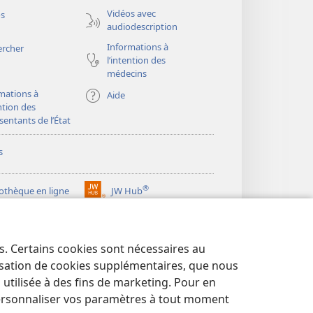
fenêtre)
Vidéos avec
os
audiodescription
Informations à
ercher
l’intention des
médecins
mations à
Aide
ention des
sentants de l’État
s
®
iothèque en ligne
JW Hub
(ouvre
une
®
ibrary
Watchtower Library
nouvelle
fenêtre)
es. Certains cookies sont nécessaires au
lisation de cookies supplémentaires, que nous
tilisée à des fins de marketing. Pour en
ersonnaliser vos paramètres à tout moment