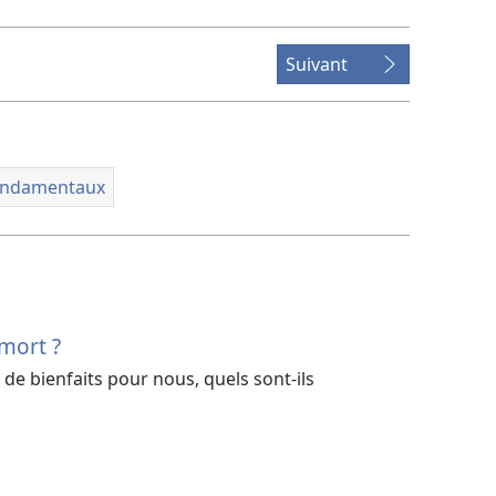
téléchargement
des
vidéos
Suivant
fondamentaux
 mort ?
 de bienfaits pour nous, quels sont-ils