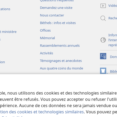
une
Vidé
Demandez une visite
nouvelle
tations
fenêtre)
Nous contacter
Rech
Béthels : infos et visites
Offices
t ministère
Infor
Mémorial
s
l’int
repré
Rassemblements annuels
Activités
Don
(ouvre
Témoignages et anecdotes
sion
une
Aux quatre coins du monde
nouvelle
Bibl
(ouvre
fenêtre)
une
JW L
nouvelle
ons théâtrales
fenêtre)
io)
ble, nous utilisons des cookies et des technologies similair
liques théâtrales
euvent être refusés. Vous pouvez accepter ou refuser l'uti
périence. Aucune de ces données ne sera jamais vendue ou u
ation des cookies et technologies similaires
. Vous pouvez p