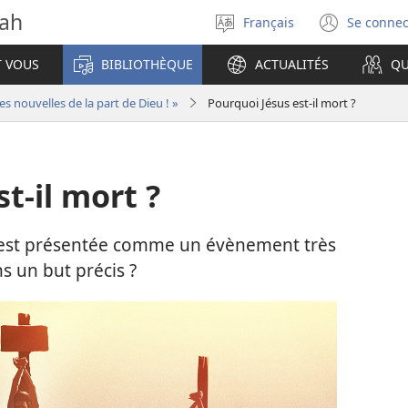
vah
Français
Se connec
Sélectionner
(ouvr
la
une
T VOUS
BIBLIOTHÈQUE
ACTUALITÉS
QU
langue
nouve
fenêt
s nouvelles de la part de Dieu ! »
Pourquoi Jésus est-il mort ?
t-il mort ?
us est présentée comme un évènement très
ns un but précis ?