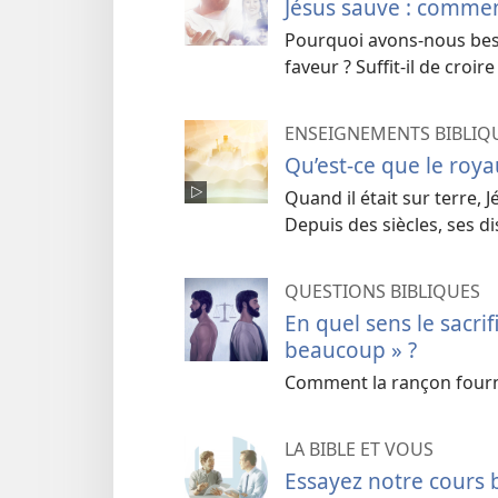
Jésus sauve : commen
Pourquoi avons-nous beso
faveur ? Suffit-il de croir
ENSEIGNEMENTS BIBLI
Qu’est-ce que le roy
Quand il était sur terre,
Depuis des siècles, ses d
QUESTIONS BIBLIQUES
En quel sens le sacrif
beaucoup » ?
Comment la rançon fournit
LA BIBLE ET VOUS
Essayez notre cours 