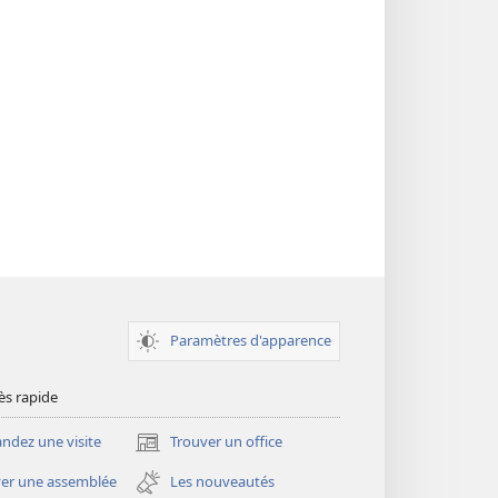
Paramètres d'apparence
ès rapide
dez une visite
Trouver un office
(ouvre
une
er une assemblée
Les nouveautés
nouvelle