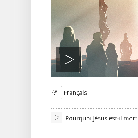
Lire
la
Choisir
une
langue
vidéo
Pourquoi Jésus est-il mort
Lire