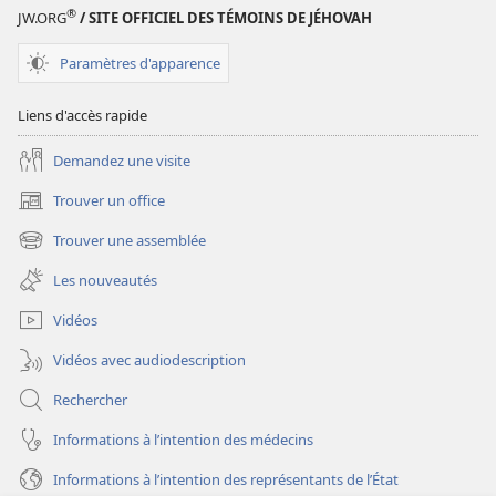
®
JW.ORG
/ SITE OFFICIEL DES TÉMOINS DE JÉHOVAH
Paramètres d'apparence
Liens d'accès rapide
Demandez une visite
Trouver un office
(ouvre
une
Trouver une assemblée
(ouvre
nouvelle
une
fenêtre)
Les nouveautés
nouvelle
fenêtre)
Vidéos
Vidéos avec audiodescription
Rechercher
Informations à l’intention des médecins
Informations à l’intention des représentants de l’État