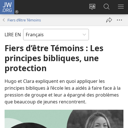
JW.ORG
Se
connecter
Changer
Recherch
AF
(ouvre
la
sur
LE
Fiers d’être Témoins
une
langue
JW.ORG
ME
nouvelle
du
LIRE EN
fenêtre)
site
Fiers d’être Témoins : Les
principes bibliques, une
protection
Hugo et Clara expliquent en quoi appliquer les
principes bibliques à l’école les a aidés à faire face à la
pression de groupe et leur a épargné des problèmes
que beaucoup de jeunes rencontrent.