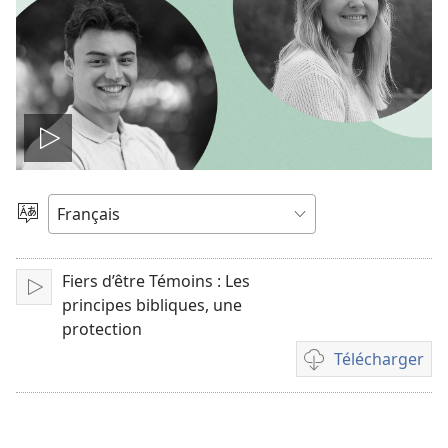
Lire
la
Choisir
une
vidéo
langue
Fiers d’être Témoins : Les
Lire
principes bibliques, une
protection
Télécharger
Options
de
téléchargement
des