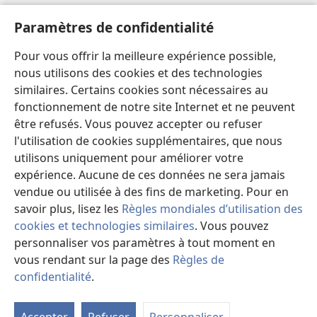
Aide
Paramètres de confidentialité
Dons
Pour vous offrir la meilleure expérience possible,
(ouvre
une
nous utilisons des cookies et des technologies
nouvelle
similaires. Certains cookies sont nécessaires au
Bibliothèque en ligne
(ouvre
fenêtre)
fonctionnement de notre site Internet et ne peuvent
une
®
JW Hub
être refusés. Vous pouvez accepter ou refuser
nouvelle
(ouvre
fenêtre)
l'utilisation de cookies supplémentaires, que nous
une
®
JW Library
nouvelle
utilisons uniquement pour améliorer votre
fenêtre)
expérience. Aucune de ces données ne sera jamais
Watchtower Library
vendue ou utilisée à des fins de marketing. Pour en
savoir plus, lisez les
Règles mondiales d’utilisation des
cookies et technologies similaires
. Vous pouvez
personnaliser vos paramètres à tout moment en
Copyright
© 2026 Watch Tower Bible and Tract Society of Pennsylvania.
vous rendant sur la page des
Règles de
CONDITIONS D’UTILISATION
|
RÈGLES DE CONFIDENTIALITÉ
|
confidentialité
.
PARAMÈTRES DE CONFIDENTIALITÉ