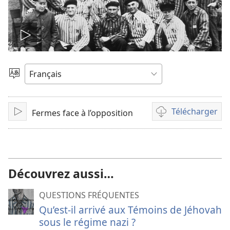
Lire
la
Choisir
une
vidéo
langue
Télécharger
Fermes face à l’opposition
Lire
Options
de
téléchargement
des
vidéos
Découvrez aussi…
QUESTIONS FRÉQUENTES
Qu’est-il arrivé aux Témoins de Jéhovah
sous le régime nazi ?