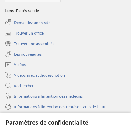
Liens d'accès rapide
Demandez une visite
Trouver un office
(ouvre
une
Trouver une assemblée
(ouvre
nouvelle
une
fenêtre)
Les nouveautés
nouvelle
fenêtre)
Vidéos
Vidéos avec audiodescription
Rechercher
Informations à l’intention des médecins
Informations à l’intention des représentants de l’État
Aide
Paramètres de confidentialité