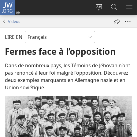
JW.ORG
Se
connecter
Changer
Recherch
AF
(ouvre
la
sur
LE
Vidéos
une
langue
JW.ORG
ME
nouvelle
du
LIRE EN
fenêtre)
site
Fermes face à l’opposition
Dans de nombreux pays, les Témoins de Jéhovah n’ont
pas renoncé à leur foi malgré l’opposition. Découvrez
deux exemples marquants en Allemagne nazie et en
Union soviétique.