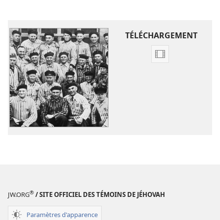
TÉLÉCHARGEMENT
Options
de
téléchargement
des
vidéos
Fermes
face
à
l’opposition
®
JW.ORG
/ SITE OFFICIEL DES TÉMOINS DE JÉHOVAH
Paramètres d'apparence