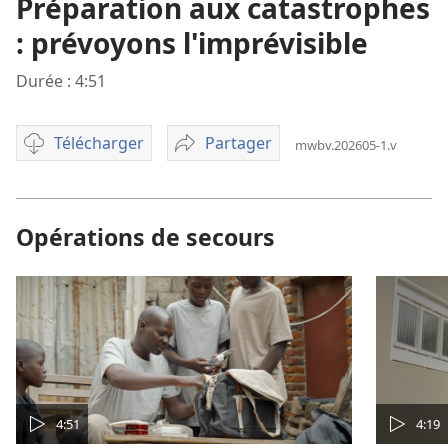
Préparation aux catastrophes
: prévoyons l'imprévisible
Durée : 4:51
Télécharger
Partager
mwbv.202605-1.v
Options
Préparation
pour
aux
télécharger
catastrophes
une
:
Opérations de secours
vidéo
prévoyons
l'imprévisible
4:51
4:19