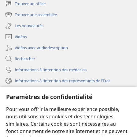
Trouver un office
(ouvre
une
Trouver une assemblée
(ouvre
nouvelle
une
fenêtre)
Les nouveautés
nouvelle
fenêtre)
Vidéos
Vidéos avec audiodescription
Rechercher
Informations à l’intention des médecins
Informations à l’intention des représentants de l’État
Aide
Paramètres de confidentialité
Dons
Pour vous offrir la meilleure expérience possible,
(ouvre
une
nous utilisons des cookies et des technologies
nouvelle
similaires. Certains cookies sont nécessaires au
Bibliothèque en ligne
(ouvre
fenêtre)
fonctionnement de notre site Internet et ne peuvent
une
®