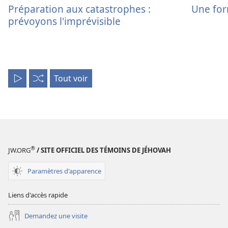
Préparation aux catastrophes :
Une form
prévoyons l'imprévisible
Tout voir
Tout
Aléatoire
lire
®
JW.ORG
/ SITE OFFICIEL DES TÉMOINS DE JÉHOVAH
Paramètres d'apparence
Liens d'accès rapide
Demandez une visite