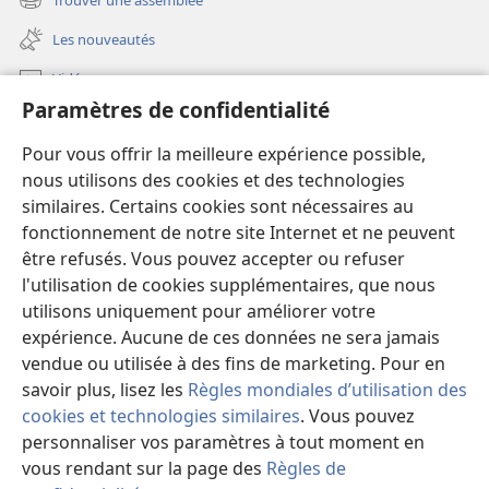
(ouvre
nouvelle
une
fenêtre)
Les nouveautés
nouvelle
fenêtre)
Vidéos
Paramètres de confidentialité
Vidéos avec audiodescription
Pour vous offrir la meilleure expérience possible,
Rechercher
nous utilisons des cookies et des technologies
Informations à l’intention des médecins
similaires. Certains cookies sont nécessaires au
fonctionnement de notre site Internet et ne peuvent
Informations à l’intention des représentants de l’État
être refusés. Vous pouvez accepter ou refuser
Aide
l'utilisation de cookies supplémentaires, que nous
utilisons uniquement pour améliorer votre
Dons
expérience. Aucune de ces données ne sera jamais
(ouvre
une
vendue ou utilisée à des fins de marketing. Pour en
nouvelle
savoir plus, lisez les
Règles mondiales d’utilisation des
Bibliothèque en ligne
(ouvre
fenêtre)
cookies et technologies similaires
. Vous pouvez
une
®
JW Hub
personnaliser vos paramètres à tout moment en
nouvelle
(ouvre
fenêtre)
vous rendant sur la page des
Règles de
une
®
JW Library