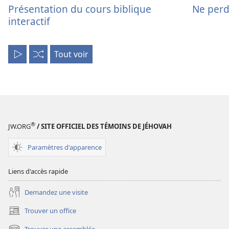
Présentation du cours biblique
Ne perd
interactif
Tout voir
Tout
Aléatoire
lire
®
JW.ORG
/ SITE OFFICIEL DES TÉMOINS DE JÉHOVAH
Paramètres d'apparence
Liens d'accès rapide
Demandez une visite
Trouver un office
(ouvre
une
Trouver une assemblée