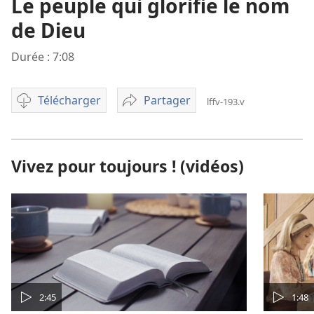
Le peuple qui glorifie le nom
de Dieu
Durée : 7:08
Télécharger
Partager
lffv-193.v
Options
Le
pour
peuple
télécharger
qui
une
glorifie
Vivez pour toujours ! (vidéos)
vidéo
le
nom
de
Dieu
2:45
1:48