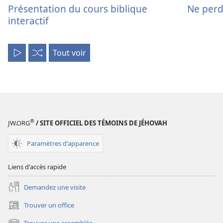
Présentation du cours biblique
Ne perd
interactif
Tout voir
Tout
Aléatoire
lire
®
JW.ORG
/ SITE OFFICIEL DES TÉMOINS DE JÉHOVAH
Paramètres d'apparence
Liens d'accès rapide
Demandez une visite
Trouver un office
(ouvre
une
Trouver une assemblée