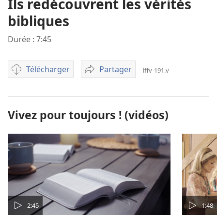
Ils redécouvrent les vérités
bibliques
Durée : 7:45
Télécharger
Partager
lffv-191.v
Options
Ils
pour
redécouvrent
télécharger
les
une
vérités
Vivez pour toujours ! (vidéos)
vidéo
bibliques
2:45
1:48