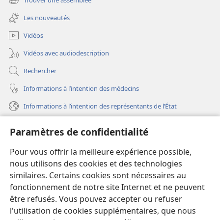
(ouvre
nouvelle
une
fenêtre)
Les nouveautés
nouvelle
fenêtre)
Vidéos
Vidéos avec audiodescription
Rechercher
Informations à l’intention des médecins
Informations à l’intention des représentants de l’État
Aide
Paramètres de confidentialité
Dons
Pour vous offrir la meilleure expérience possible,
(ouvre
une
nous utilisons des cookies et des technologies
nouvelle
similaires. Certains cookies sont nécessaires au
Bibliothèque en ligne
(ouvre
fenêtre)
fonctionnement de notre site Internet et ne peuvent
une
®
JW Hub
être refusés. Vous pouvez accepter ou refuser
nouvelle
(ouvre
fenêtre)
l'utilisation de cookies supplémentaires, que nous
une
®
JW Library