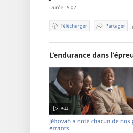
vidéo
Durée : 5:02
Télécharger
Partager
Options
Petter
pour
Heinrichs
télécharger
:
une
Ne
L’endurance dans l’épre
vidéo
doutez
jamais
du
pardon
de
Jéhovah
5:44
Jéhovah a noté chacun de nos 
errants