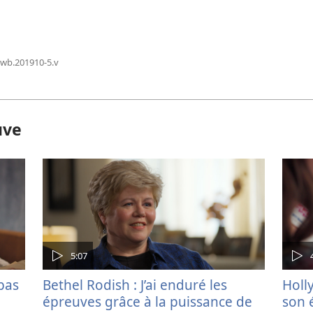
jwb.201910-5.v
uve
5:07
pas
Bethel Rodish : J’ai enduré les
Holl
épreuves grâce à la puissance de
son 