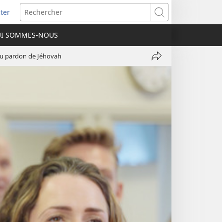
ter
e
Rechercher
I SOMMES-NOUS
lle
re)
 du pardon de Jéhovah
Partager
Petter
Heinrichs
:
Ne
doutez
jamais
du
pardon
de
Jéhovah