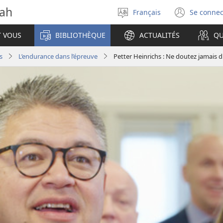
vah
Français
Se connec
Sélectionner
(ouvr
la
une
T VOUS
BIBLIOTHÈQUE
ACTUALITÉS
QU
langue
nouve
fenêt
s
L’endurance dans l’épreuve
Petter Heinrichs : Ne doutez jamais