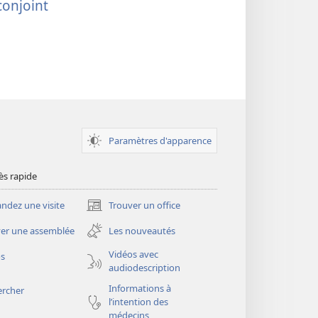
conjoint
Paramètres d'apparence
ès rapide
dez une visite
Trouver un office
(ouvre
une
er une assemblée
Les nouveautés
nouvelle
fenêtre)
Vidéos avec
os
audiodescription
Informations à
ercher
l’intention des
médecins