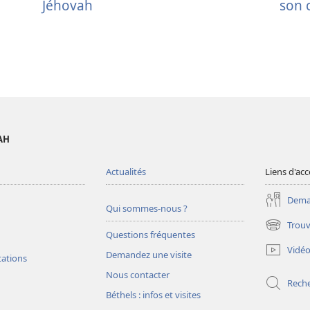
Jéhovah
son 
AH
Actualités
Liens d'acc
Deman
Qui sommes-nous ?
Trouv
(ouvre
Questions fréquentes
une
Vidé
Demandez une visite
nouvelle
tations
fenêtre)
Nous contacter
Rech
Béthels : infos et visites