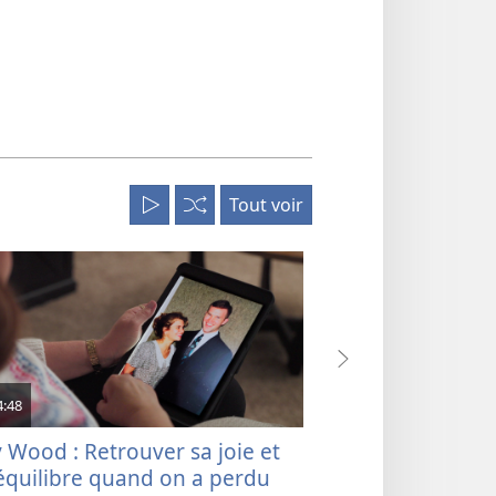
langue
Tout voir
Tout
Aléatoire
lire
4:48
4:56
y Wood : Retrouver sa joie et
Claude et Sandr
équilibre quand on a perdu
Nous continuons