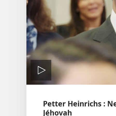
Lire
la
Petter Heinrichs : 
Jéhovah