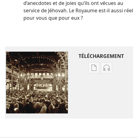
d’anecdotes et de joies qu’ils ont vécues au
service de Jéhovah. Le Royaume est-il aussi réel
pour vous que pour eux ?
TÉLÉCHARGEMENT
Options
Options
de
de
téléchargement
téléchargem
des
des
publications
enregistreme
numériques
audio
Trésors
Trésors
d’archives
d’archives