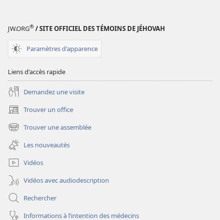
®
JW.ORG
/ SITE OFFICIEL DES TÉMOINS DE JÉHOVAH
Paramètres d'apparence
Liens d'accès rapide
Demandez une visite
Trouver un office
(ouvre
une
Trouver une assemblée
(ouvre
nouvelle
une
fenêtre)
Les nouveautés
nouvelle
fenêtre)
Vidéos
Vidéos avec audiodescription
Rechercher
Informations à l’intention des médecins