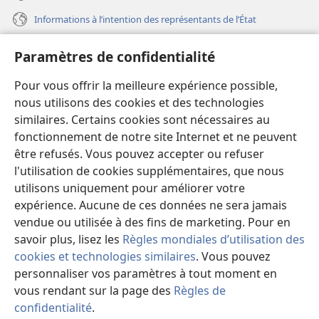
Informations à l’intention des représentants de l’État
Aide
Paramètres de confidentialité
Dons
Pour vous offrir la meilleure expérience possible,
(ouvre
une
nous utilisons des cookies et des technologies
nouvelle
similaires. Certains cookies sont nécessaires au
Bibliothèque en ligne
(ouvre
fenêtre)
fonctionnement de notre site Internet et ne peuvent
une
®
JW Hub
être refusés. Vous pouvez accepter ou refuser
nouvelle
(ouvre
fenêtre)
l'utilisation de cookies supplémentaires, que nous
une
®
JW Library
nouvelle
utilisons uniquement pour améliorer votre
fenêtre)
expérience. Aucune de ces données ne sera jamais
Watchtower Library
vendue ou utilisée à des fins de marketing. Pour en
savoir plus, lisez les
Règles mondiales d’utilisation des
cookies et technologies similaires
. Vous pouvez
personnaliser vos paramètres à tout moment en
vous rendant sur la page des
Règles de
Copyright
© 2026 Watch Tower Bible and Tract Society of Pennsylvania.
CONDITIONS D’UTILISATION
|
RÈGLES DE CONFIDENTIALITÉ
|
confidentialité
.
PARAMÈTRES DE CONFIDENTIALITÉ