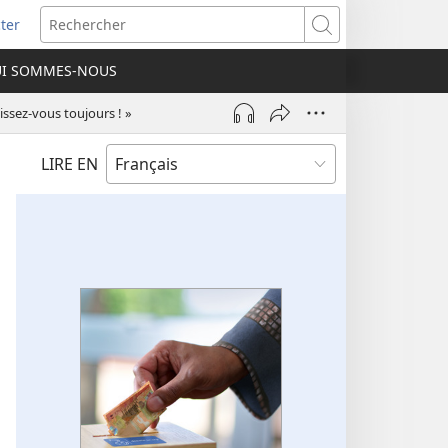
ter
e
Rechercher
I SOMMES-NOUS
lle
re)
issez-vous toujours ! »
LIRE EN