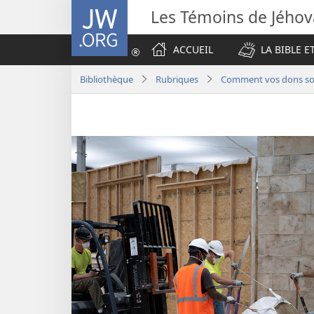
JW.ORG
Les Témoins de Jého
ACCUEIL
LA BIBLE E
Bibliothèque
Rubriques
Comment vos dons son