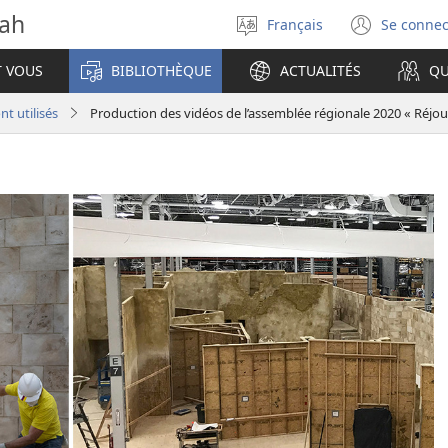
vah
Français
Se connec
Sélectionner
(ouvr
la
une
T VOUS
BIBLIOTHÈQUE
ACTUALITÉS
QU
langue
nouve
fenêt
t utilisés
Production des vidéos de l’assemblée régionale 2020 « Réjou