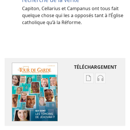
Capiton, Cellarius et Campanus ont tous fait
quelque chose qui les a opposés tant à l’Église
catholique qu’à la Réforme.
TÉLÉCHARGEMENT
Options
Options
de
de
téléchargement
téléchargem
des
des
publications
enregistreme
numériques
audio
LA
LA