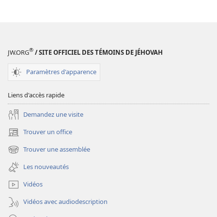
TOUR
TOUR
DE
DE
GARDE
GARDE
Qui
Qui
sont
sont
®
JW.ORG
/ SITE OFFICIEL DES TÉMOINS DE JÉHOVAH
les
les
Témoins
Témoins
Paramètres d'apparence
de
de
Jéhovah ?
Jéhovah ?
Liens d'accès rapide
Demandez une visite
Trouver un office
(ouvre
une
Trouver une assemblée
(ouvre
nouvelle
une
fenêtre)
Les nouveautés
nouvelle
fenêtre)
Vidéos
Vidéos avec audiodescription