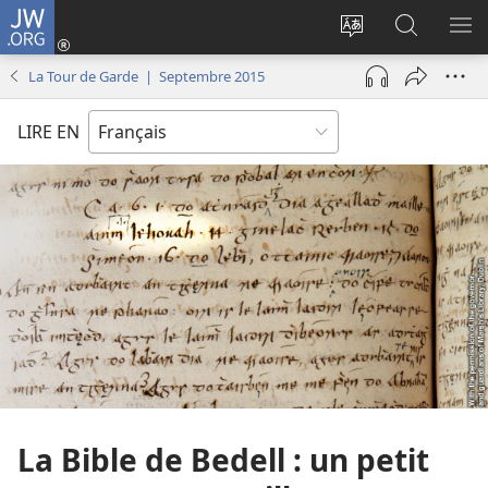
JW.ORG
Se
connecter
Changer
Recherch
AF
(ouvre
la
sur
LE
La Tour de Garde | Septembre 2015
une
langue
JW.ORG
ME
nouvelle
du
LIRE EN
fenêtre)
site
La Bible de Bedell : un petit