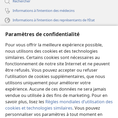
Rechercher
Informations à l’intention des médecins
Informations à l’intention des représentants de l’État
Aide
Paramètres de confidentialité
Dons
Pour vous offrir la meilleure expérience possible,
(ouvre
une
nous utilisons des cookies et des technologies
nouvelle
similaires. Certains cookies sont nécessaires au
Bibliothèque en ligne
(ouvre
fenêtre)
fonctionnement de notre site Internet et ne peuvent
une
®
JW Hub
être refusés. Vous pouvez accepter ou refuser
nouvelle
(ouvre
fenêtre)
l'utilisation de cookies supplémentaires, que nous
une
®
JW Library
nouvelle
utilisons uniquement pour améliorer votre
fenêtre)
expérience. Aucune de ces données ne sera jamais
Watchtower Library
vendue ou utilisée à des fins de marketing. Pour en
savoir plus, lisez les
Règles mondiales d’utilisation des
cookies et technologies similaires
. Vous pouvez
personnaliser vos paramètres à tout moment en