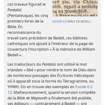
ces travaux figurait le
Pentatúc
(Pentateuque), les cinq
premiers livres de la
EXODE 6:3
BIBLE DE BEDELL
Bible. En
reconnaissance du
travail sans précédent de Bedell, ces biblistes
catholiques ont ajouté à l’intérieur de la page de
couverture l’inscription « À la mémoire de William
Bedell ».
Les traducteurs du
Pentatúc
ont utilisé le mot
irlandais «
Iávé
» pour rendre le nom de Dieu dans
de nombreux passages des Écritures hébraïques
où il apparaît sous la forme du Tétragramme, ou
YHWH. On en trouve des exemples en
Exode 6:2-
13
. Malheureusement, quand la version complète
de la
Bible de Maynooth
a finalement été publiée,
ses éditeurs — contrairement à Bedell — ont