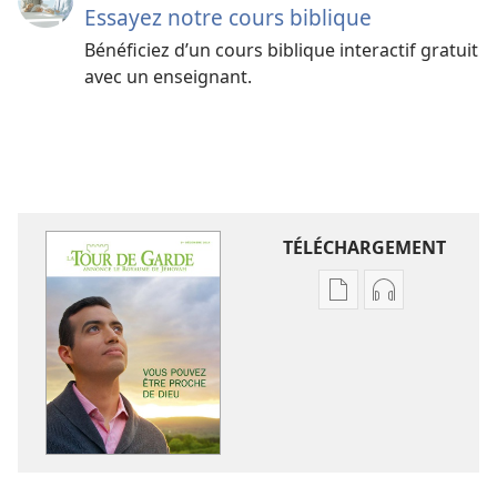
Essayez notre cours biblique
Bénéficiez d’un cours biblique interactif gratuit
avec un enseignant.
TÉLÉCHARGEMENT
Options
Options
de
de
téléchargement
téléchargem
des
des
publications
enregistreme
numériques
audio
LA
LA
TOUR
TOUR