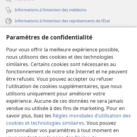
Informations à l’intention des médecins
Informations à l’intention des représentants de l’État
Aide
Paramètres de confidentialité
Dons
Pour vous offrir la meilleure expérience possible,
(ouvre
une
nous utilisons des cookies et des technologies
nouvelle
similaires. Certains cookies sont nécessaires au
Bibliothèque en ligne
(ouvre
fenêtre)
fonctionnement de notre site Internet et ne peuvent
une
®
JW Hub
être refusés. Vous pouvez accepter ou refuser
nouvelle
(ouvre
fenêtre)
l'utilisation de cookies supplémentaires, que nous
une
®
JW Library
nouvelle
utilisons uniquement pour améliorer votre
fenêtre)
expérience. Aucune de ces données ne sera jamais
Watchtower Library
vendue ou utilisée à des fins de marketing. Pour en
savoir plus, lisez les
Règles mondiales d’utilisation des
cookies et technologies similaires
. Vous pouvez
personnaliser vos paramètres à tout moment en
Copyright
© 2026 Watch Tower Bible and Tract Society of Pennsylvania.