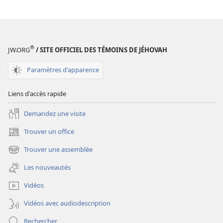
DE
DE
GARDE
GARDE
Vous
Vous
pouvez
pouvez
®
JW.ORG
/ SITE OFFICIEL DES TÉMOINS DE JÉHOVAH
être
être
proche
proche
Paramètres d'apparence
de
de
Dieu
Dieu
Liens d'accès rapide
Demandez une visite
Trouver un office
(ouvre
une
Trouver une assemblée
(ouvre
nouvelle
une
fenêtre)
Les nouveautés
nouvelle
fenêtre)
Vidéos
Vidéos avec audiodescription
Rechercher