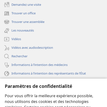
Demandez une visite
Trouver un office
(ouvre
une
Trouver une assemblée
(ouvre
nouvelle
une
fenêtre)
Les nouveautés
nouvelle
fenêtre)
Vidéos
Vidéos avec audiodescription
Rechercher
Informations à l’intention des médecins
Informations à l’intention des représentants de l’État
Aide
Paramètres de confidentialité
Dons
Pour vous offrir la meilleure expérience possible,
(ouvre
une
nous utilisons des cookies et des technologies
nouvelle