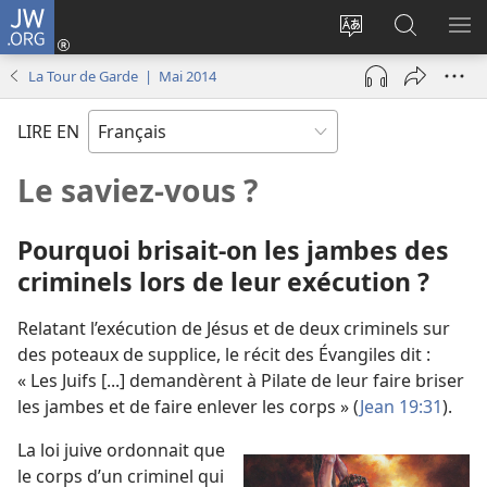
JW.ORG
Se
connecter
Changer
Recherch
AF
(ouvre
la
sur
LE
La Tour de Garde | Mai 2014
une
langue
JW.ORG
ME
nouvelle
du
LIRE EN
fenêtre)
site
Le saviez-​vous ?
Pourquoi brisait-​on les jambes des
criminels lors de leur exécution ?
Relatant l’exécution de Jésus et de deux criminels sur
des poteaux de supplice, le récit des Évangiles dit :
« Les Juifs [...] demandèrent à Pilate de leur faire briser
les jambes et de faire enlever les corps » (
Jean 19:31
).
La loi juive ordonnait que
le corps d’un criminel qui