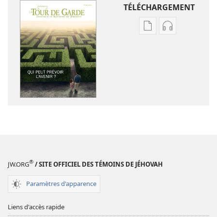
TÉLÉCHARGEMENT
Options
Options
de
de
téléchargement
téléchargem
des
des
publications
enregistreme
numériques
audio
LA
LA
TOUR
TOUR
DE
DE
GARDE
GARDE
Qui
Qui
peut
peut
®
JW.ORG
/ SITE OFFICIEL DES TÉMOINS DE JÉHOVAH
prévoir
prévoir
l’avenir ?
l’avenir ?
Paramètres d'apparence
Liens d'accès rapide