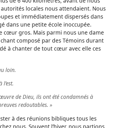
lus de 6 400 kilomètres, avant de nous
s autorités locales nous attendaient. Nous
groupes et immédiatement dispersés dans
gé dans une petite école inoccupée.
 le cœur gros. Mais parmi nous une dame
n chant composé par des Témoins durant
dé à chanter de tout cœur avec elle ces
au loin.
 l’est.
’œuvre de Dieu, ils ont été condamnés à
épreuves redoutables. »
ister à des réunions bibliques tous les
chez nous. Souvent l’hiver, nous partions