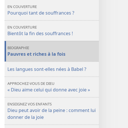
GARDE
GARDE
EN COUVERTURE
Pourquoi
Pourquoi
Pourquoi tant de souffrances ?
tant
tant
de
de
EN COUVERTURE
souffrances ?
souffrances ?
Bientôt la fin des souffrances !
Quand
Quand
finiront-
finiront-
BIOGRAPHIE
elles ?
elles ?
Pauvres et riches à la fois
Les langues sont-​elles nées à Babel ?
APPROCHEZ-VOUS DE DIEU
« Dieu aime celui qui donne avec joie »
ENSEIGNEZ VOS ENFANTS
Dieu peut avoir de la peine : comment lui
donner de la joie