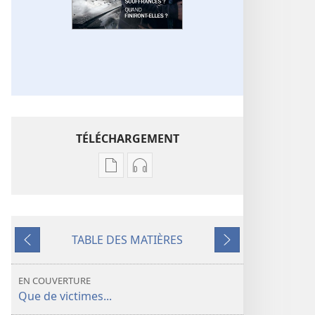
TÉLÉCHARGEMENT
Options
Options
de
de
téléchargement
téléchargement
des
des
TABLE DES MATIÈRES
publications
enregistrements
Précédent
Suivant
numériques
audio
LA
LA
EN COUVERTURE
TOUR
TOUR
Que de victimes...
DE
DE