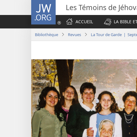
JW.ORG
Les Témoins de Jého
ACCUEIL
LA BIBLE E
Bibliothèque
Revues
La Tour de Garde | Sep