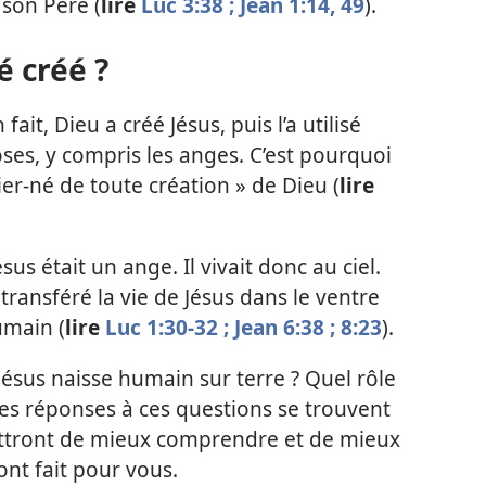
 son Père (
lire
Luc 3:38 ;
Jean 1:14,
49
).
té créé ?
ait, Dieu a créé Jésus, puis l’a utilisé
oses, y compris les anges. C’est pourquoi
ier-né de toute création » de Dieu (
lire
us était un ange. Il vivait donc au ciel.
ransféré la vie de Jésus dans le ventre
umain (
lire
Luc 1:30-32 ;
Jean 6:38 ;
8:23
).
 Jésus naisse humain sur terre ? Quel rôle
? Les réponses à ces questions se trouvent
mettront de mieux comprendre et de mieux
ont fait pour vous.