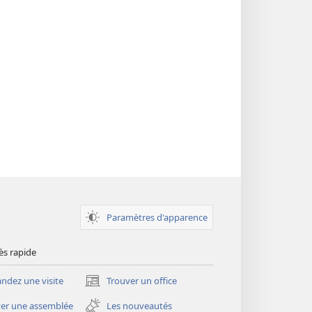
Paramètres d'apparence
ès rapide
dez une visite
Trouver un office
(ouvre
une
er une assemblée
Les nouveautés