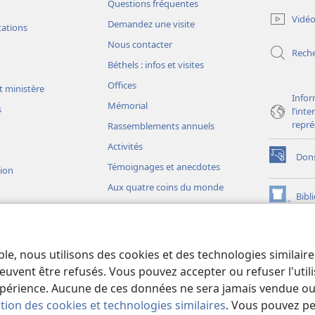
Questions fréquentes
une
Vidé
Demandez une visite
nouvelle
tations
fenêtre)
Nous contacter
Rech
Béthels : infos et visites
Offices
t ministère
Infor
Mémorial
s
l’int
repré
Rassemblements annuels
Activités
Don
(ouvre
Témoignages et anecdotes
sion
une
Aux quatre coins du monde
nouvelle
Bibl
(ouvre
fenêtre)
une
JW L
nouvelle
ons théâtrales
fenêtre)
io)
ble, nous utilisons des cookies et des technologies similair
liques théâtrales
euvent être refusés. Vous pouvez accepter ou refuser l'uti
périence. Aucune de ces données ne sera jamais vendue ou u
ation des cookies et technologies similaires
. Vous pouvez p