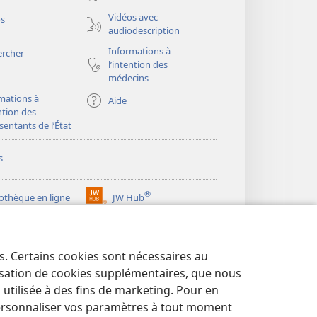
nouvelle
fenêtre)
Vidéos avec
os
audiodescription
Informations à
ercher
l’intention des
médecins
mations à
Aide
ention des
sentants de l’État
s
®
iothèque en ligne
JW Hub
(ouvre
une
®
ibrary
Watchtower Library
nouvelle
fenêtre)
es. Certains cookies sont nécessaires au
lisation de cookies supplémentaires, que nous
tilisée à des fins de marketing. Pour en
ersonnaliser vos paramètres à tout moment