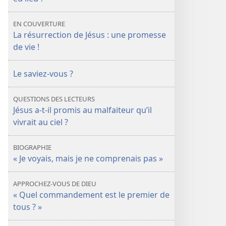
GARDE
GARDE
La
La
EN COUVERTURE
résurrection
résurrection
La résurrection de Jésus : une promesse
de
de
de vie !
Jésus :
Jésus :
en
en
Le saviez-​vous ?
quoi
quoi
êtes-​
êtes-​
QUESTIONS DES LECTEURS
vous
vous
Jésus a-​t-​il promis au malfaiteur qu’il
concerné ?
concerné ?
vivrait au ciel ?
BIOGRAPHIE
« Je voyais, mais je ne comprenais pas »
APPROCHEZ-VOUS DE DIEU
« Quel commandement est le premier de
tous ? »