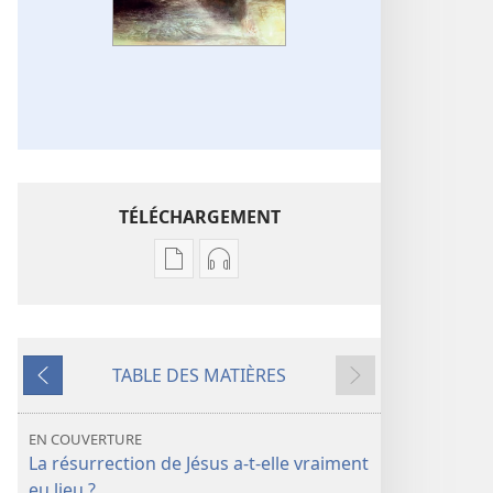
TÉLÉCHARGEMENT
Options
Options
de
de
téléchargement
téléchargement
des
des
TABLE DES MATIÈRES
publications
enregistrements
Précédent
Suivant
numériques
audio
LA
LA
EN COUVERTURE
TOUR
TOUR
La résurrection de Jésus a-​t-​elle vraiment
DE
DE
eu lieu ?