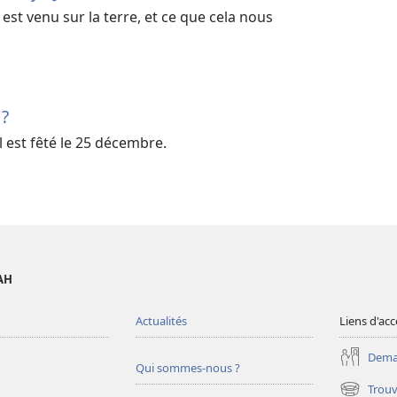
st venu sur la terre, et ce que cela nous
 ?
est fêté le 25 décembre.
AH
Actualités
Liens d'acc
Deman
Qui sommes-nous ?
Trouv
(ouvre