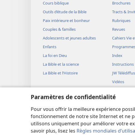
Cours biblique
Brochures
Outils d’étude de la Bible
Tracts & Invi
Paix intérieure et bonheur
Rubriques
Couples & familles
Revues
Adolescents et jeunes adultes
Cahiers Vie e
Enfants
Programme
La foi en Dieu
Index
La Bible et la science
Instructions
La Bible et l’Histoire
JW Télédiffu
Vidéos
Musique
Paramètres de confidentialité
Représentati
(version aud
Pour vous offrir la meilleure expérience possi
Lectures bib
fonctionnement de notre site Internet et ne p
utilisons uniquement pour améliorer votre ex
savoir plus, lisez les
Règles mondiales d’utilis