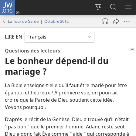
JW.ORG
Se
connecter
Changer
Recherch
AF
(ouvre
la
sur
LE
La Tour de Garde | Octobre 2012
une
langue
JW.ORG
ME
nouvelle
du
LIRE EN
fenêtre)
site
Questions des lecteurs
Le bonheur dépend-​il du
mariage ?
La Bible enseigne-​t-​elle qu’il faut être marié pour être
épanoui et heureux ? À première vue, on pourrait
croire que la Parole de Dieu soutient cette idée.
Voyons pourquoi.
D’après le récit de la Genèse, Dieu a trouvé qu’il n’était
“ pas bon ” que le premier homme, Adam, reste seul.
Dieu a donc fait Ève comme “ aide ” qui corresponde à