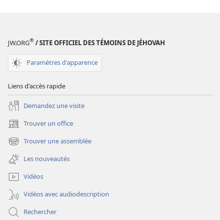
DE
DE
GARDE
GARDE
À
À
quand
quand
®
JW.ORG
/ SITE OFFICIEL DES TÉMOINS DE JÉHOVAH
la
la
fin
fin
Paramètres d'apparence
de
de
la
la
Liens d'accès rapide
corruption ?
corruption ?
Demandez une visite
Trouver un office
(ouvre
une
Trouver une assemblée
(ouvre
nouvelle
une
fenêtre)
Les nouveautés
nouvelle
fenêtre)
Vidéos
Vidéos avec audiodescription
Rechercher