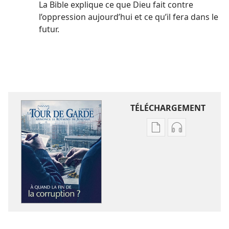
La Bible explique ce que Dieu fait contre
l’oppression aujourd’hui et ce qu’il fera dans le
futur.
TÉLÉCHARGEMENT
Options
Options
de
de
téléchargement
téléchargem
des
des
publications
enregistreme
numériques
audio
LA
LA
TOUR
TOUR