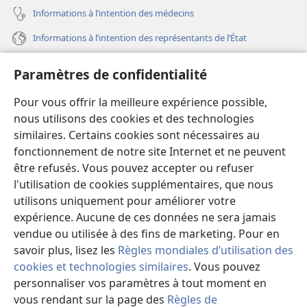
Informations à l’intention des médecins
Informations à l’intention des représentants de l’État
Aide
Paramètres de confidentialité
Dons
Pour vous offrir la meilleure expérience possible,
(ouvre
une
nous utilisons des cookies et des technologies
nouvelle
similaires. Certains cookies sont nécessaires au
Bibliothèque en ligne
(ouvre
fenêtre)
fonctionnement de notre site Internet et ne peuvent
une
®
JW Hub
être refusés. Vous pouvez accepter ou refuser
nouvelle
(ouvre
fenêtre)
l'utilisation de cookies supplémentaires, que nous
une
®
JW Library
nouvelle
utilisons uniquement pour améliorer votre
fenêtre)
expérience. Aucune de ces données ne sera jamais
Watchtower Library
vendue ou utilisée à des fins de marketing. Pour en
savoir plus, lisez les
Règles mondiales d’utilisation des
cookies et technologies similaires
. Vous pouvez
personnaliser vos paramètres à tout moment en
vous rendant sur la page des
Règles de
Copyright
© 2026 Watch Tower Bible and Tract Society of Pennsylvania.