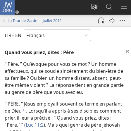
JW.ORG
Se
connecter
Changer
Recherch
AF
(ouvre
la
sur
LE
La Tour de Garde | Juillet 2012
une
langue
JW.ORG
ME
nouvelle
du
LIRE EN
fenêtre)
site
Quand vous priez, dites : Père
“ Père. ” Qu’évoque pour vous ce mot ? Un homme
affectueux, qui se soucie sincèrement du bien-être de
sa famille ? Ou bien un homme distant, absent, peut-
être même violent ? La réponse tient en grande partie
au genre de père que vous avez eu.
“ PÈRE. ” Jésus employait souvent ce terme en parlant
de Dieu
. Lorsqu’il a appris à ses disciples comment
*
prier, il leur a précisé : “ Quand vous priez, dites :
‘ Père. ’ ” (
Luc 11:2
). Mais quel genre de père Jéhovah