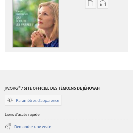
Options
Options
de
de
téléchargement
téléchargem
des
des
publications
enregistreme
numériques
audio
LA
LA
TOUR
TOUR
DE
DE
GARDE
GARDE
Juillet
Juillet
2012
2012
®
JW.ORG
/ SITE OFFICIEL DES TÉMOINS DE JÉHOVAH
Paramètres d'apparence
Liens d'accès rapide
Demandez une visite