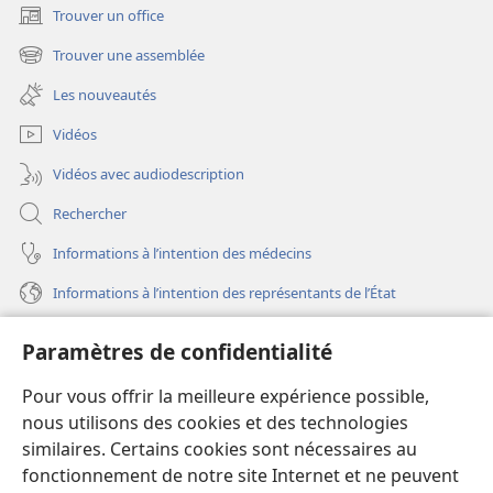
Trouver un office
(ouvre
une
Trouver une assemblée
(ouvre
nouvelle
une
fenêtre)
Les nouveautés
nouvelle
fenêtre)
Vidéos
Vidéos avec audiodescription
Rechercher
Informations à l’intention des médecins
Informations à l’intention des représentants de l’État
Aide
Paramètres de confidentialité
Dons
Pour vous offrir la meilleure expérience possible,
(ouvre
une
nous utilisons des cookies et des technologies
nouvelle
similaires. Certains cookies sont nécessaires au
Bibliothèque en ligne
(ouvre
fenêtre)
fonctionnement de notre site Internet et ne peuvent
une
®