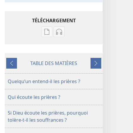
TÉLÉCHARGEMENT
Options
Options
de
de
téléchargement
téléchargement
des
des
TABLE DES MATIÈRES
publications
enregistrements
Précédent
Suivant
numériques
audio
LA
LA
Quelqu’un entend-il les prières ?
TOUR
TOUR
DE
DE
Qui écoute les prières ?
GARDE
GARDE
Juillet
Juillet
Si Dieu écoute les prières, pourquoi
2012
2012
tolère-t-il les souffrances ?