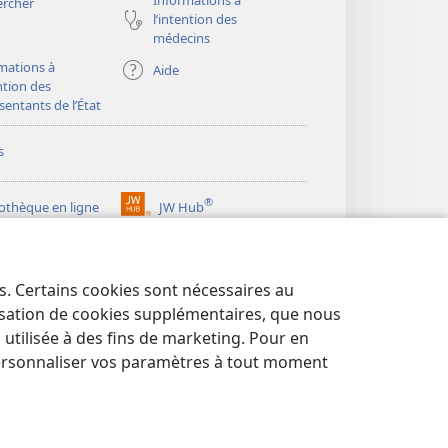
Informations à
ercher
l’intention des
médecins
mations à
Aide
ention des
sentants de l’État
s
®
iothèque en ligne
JW Hub
(ouvre
une
®
ibrary
Watchtower Library
nouvelle
fenêtre)
es. Certains cookies sont nécessaires au
lisation de cookies supplémentaires, que nous
tilisée à des fins de marketing. Pour en
ersonnaliser vos paramètres à tout moment
NTIALITÉ
|
PARAMÈTRES DE CONFIDENTIALITÉ