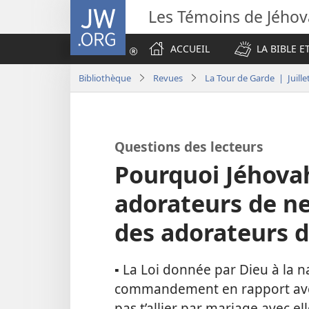
JW.ORG
Les Témoins de Jého
ACCUEIL
LA BIBLE E
Bibliothèque
Revues
La Tour de Garde | Juille
Questions des lecteurs
Pourquoi Jéhovah
adorateurs de ne
des adorateurs d
▪ La Loi donnée par Dieu à la n
commandement en rapport avec 
pas t’allier par mariage avec ell