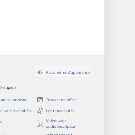
Paramètres d'apparence
ès rapide
dez une visite
Trouver un office
(ouvre
une
er une assemblée
Les nouveautés
nouvelle
fenêtre)
Vidéos avec
os
audiodescription