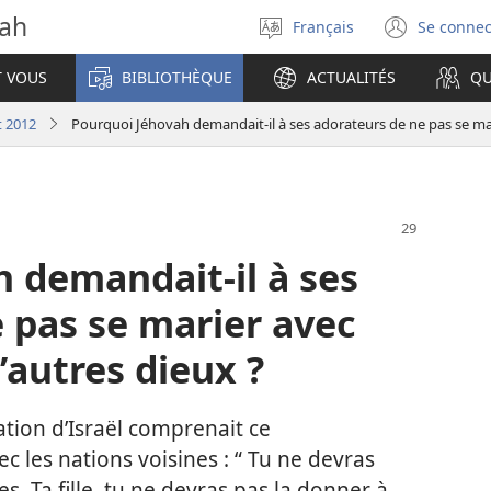
vah
Français
Se connec
Sélectionner
(ouvr
la
une
T VOUS
BIBLIOTHÈQUE
ACTUALITÉS
QU
langue
nouve
fenêt
t 2012
 demandait-il à ses
 pas se marier avec
’autres dieux ?
ation d’Israël comprenait ce
les nations voisines : “ Tu ne devras
es. Ta fille, tu ne devras pas la donner à