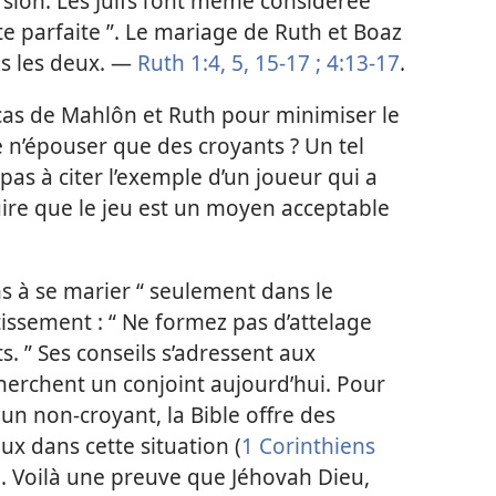
ion. Les Juifs l’ont même considérée
e parfaite ”. Le mariage de Ruth et Boaz
us les deux. —
Ruth 1:4, 5,
15-17 ;
4:13-17
.
e cas de Mahlôn et Ruth pour minimiser le
’épouser que des croyants ? Un tel
pas à citer l’exemple d’un joueur qui a
ire que le jeu est un moyen acceptable
ns à se marier “ seulement dans le
tissement : “ Ne formez pas d’attelage
. ” Ses conseils s’adressent aux
herchent un conjoint aujourd’hui. Pour
un non-croyant, la Bible offre des
ux dans cette situation (
1 Corinthiens
). Voilà une preuve que Jéhovah Dieu,