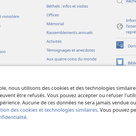
Rech
Béthels : infos et visites
Offices
t ministère
Infor
Mémorial
s
l’int
repré
Rassemblements annuels
Activités
Don
(ouvre
Témoignages et anecdotes
sion
une
Aux quatre coins du monde
nouvelle
Bibl
(ouvre
fenêtre)
une
JW L
nouvelle
ons théâtrales
fenêtre)
io)
ble, nous utilisons des cookies et des technologies similair
liques théâtrales
euvent être refusés. Vous pouvez accepter ou refuser l'uti
périence. Aucune de ces données ne sera jamais vendue ou u
ation des cookies et technologies similaires
. Vous pouvez p
fidentialité
.
iety of Pennsylvania.
CONDITIONS D’UTILISATION
|
RÈGLES DE CONFIDE