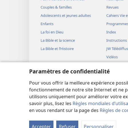
Couples & familles
Revues
Adolescents et jeunes adultes
Cahiers Vie e
Enfants
Programme
La foi en Dieu
Index
La Bible et la science
Instructions
La Bible et l’Histoire
JW Télédiffu
Vidéos
Musique
Paramètres de confidentialité
Représentati
(version aud
Pour vous offrir la meilleure expérience possi
Lectures bib
fonctionnement de notre site Internet et ne p
utilisons uniquement pour améliorer votre ex
savoir plus, lisez les
Règles mondiales d’utilis
en vous rendant sur la page des
Règles de con
Copyright
© 2026 Watch Tower Bible and Tract Soc
Accepter
Refuser
Personnaliser