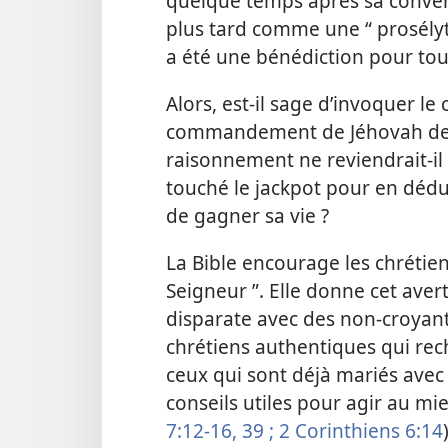
quelque temps après sa convers
plus tard comme une “ prosélyt
a été une bénédiction pour to
Alors, est-​il sage d’invoquer l
commandement de Jéhovah de n
raisonnement ne reviendrait-​il 
touché le jackpot pour en dédu
de gagner sa vie ?
La Bible encourage les chrétie
Seigneur ”. Elle donne cet aver
disparate avec des non-croyants
chrétiens authentiques qui rec
ceux qui sont déjà mariés avec 
conseils utiles pour agir au mie
7:12-16,
39 ;
2 Corinthiens 6:14