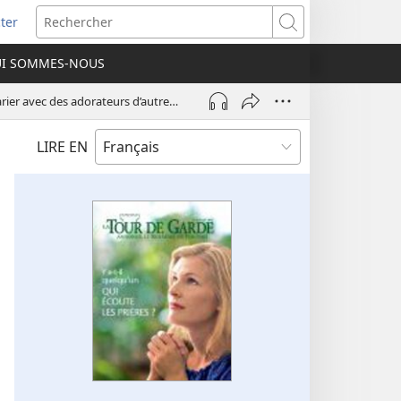
ter
e
Rechercher
I SOMMES-NOUS
lle
re)
Pourquoi Jéhovah demandait-il à ses adorateurs de ne pas se marier avec des adorateurs d’autres dieux ?
LIRE EN