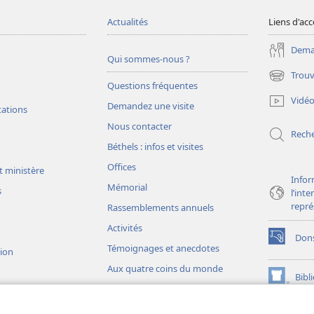
Actualités
Liens d'acc
Deman
Qui sommes-nous ?
Trouv
(ouvre
Questions fréquentes
une
Vidé
Demandez une visite
nouvelle
tations
fenêtre)
Nous contacter
Rech
Béthels : infos et visites
Offices
t ministère
Infor
Mémorial
s
l’int
repré
Rassemblements annuels
Activités
Don
(ouvre
Témoignages et anecdotes
sion
une
Aux quatre coins du monde
nouvelle
Bibl
(ouvre
fenêtre)
une
JW L
nouvelle
ons théâtrales