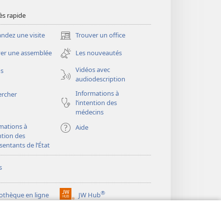
ès rapide
dez une visite
Trouver un office
(ouvre
une
er une assemblée
Les nouveautés
nouvelle
fenêtre)
Vidéos avec
os
audiodescription
Informations à
ercher
l’intention des
médecins
mations à
Aide
ention des
sentants de l’État
s
®
iothèque en ligne
JW Hub
(ouvre
une
®
ibrary
Watchtower Library
nouvelle