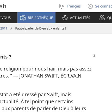
vah
Français
Se connec
Sélectionner
(ouvr
la
une
T VOUS
BIBLIOTHÈQUE
ACTUALITÉS
QU
langue
nouve
fenêt
 2011
Faut-il parler de Dieu aux enfants ?
ants ?
e religion pour nous haïr, mais pas assez
utres. ” — JONATHAN SWIFT, ÉCRIVAIN
stat a été dressé par Swift, mais
ctualité. À tel point que certains
re aux parents de parler de Dieu à leurs