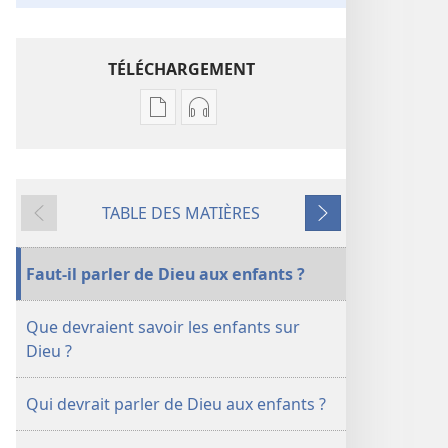
TÉLÉCHARGEMENT
Options
Options
de
de
téléchargement
téléchargement
des
des
TABLE DES MATIÈRES
publications
enregistrements
Précédent
Suivant
numériques
audio
LA
LA
Faut-il parler de Dieu aux enfants ?
TOUR
TOUR
DE
DE
Que devraient savoir les enfants sur
GARDE
GARDE
Dieu ?
Août
Août
2011
2011
Qui devrait parler de Dieu aux enfants ?