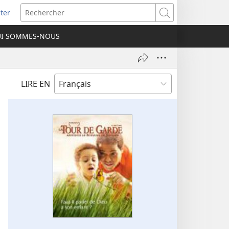
ter
e
Rechercher
I SOMMES-NOUS
lle
re)
LIRE EN