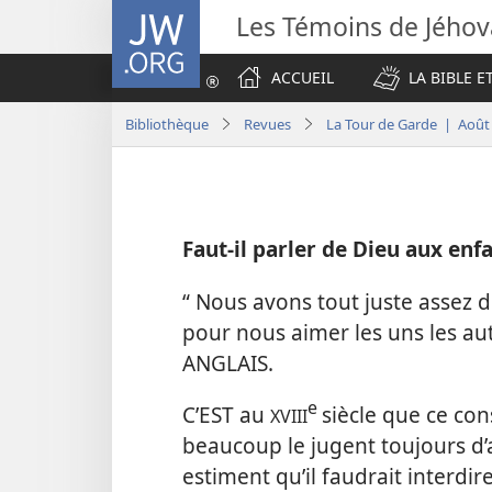
JW.ORG
Les Témoins de Jého
ACCUEIL
LA BIBLE E
Bibliothèque
Revues
La Tour de Garde | Août
Faut-​il parler de Dieu aux enf
“ Nous avons tout juste assez d
pour nous aimer les uns les a
ANGLAIS.
e
C’EST au
siècle que ce con
XVIII
beaucoup le jugent toujours d’a
estiment qu’il faudrait interdi