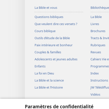
La Bible et vous
Bibliothèque
Questions bibliques
La Bible
Que veulent dire ces versets ?
Livres
Cours biblique
Brochures
Outils d’étude de la Bible
Tracts & Invi
Paix intérieure et bonheur
Rubriques
Couples & familles
Revues
Adolescents et jeunes adultes
Cahiers Vie e
Enfants
Programme
La foi en Dieu
Index
La Bible et la science
Instructions
La Bible et l’Histoire
JW Télédiffu
Vidéos
Musique
Paramètres de confidentialité
Représentati