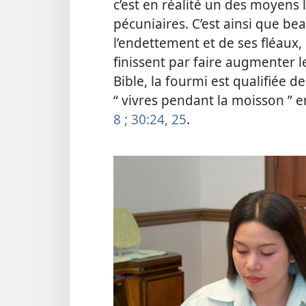
c’est en réalité un des moyens 
pécuniaires. C’est ainsi que b
l’endettement et de ses fléaux,
finissent par faire augmenter l
Bible, la fourmi est qualifiée d
“ vivres pendant la moisson ” e
8 ;
30:24, 25
.