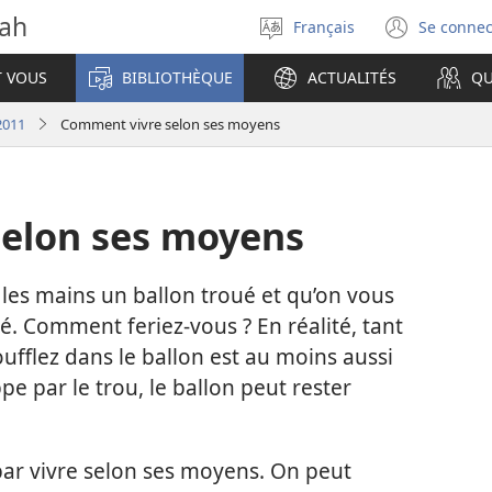
vah
Français
Se connec
Sélectionner
(ouvr
la
une
T VOUS
BIBLIOTHÈQUE
ACTUALITÉS
QU
langue
nouve
fenêt
2011
Comment vivre selon ses moyens
elon ses moyens
les mains un ballon troué et qu’on vous
. Comment feriez-​vous ? En réalité, tant
ufflez dans le ballon est au moins aussi
pe par le trou, le ballon peut rester
par vivre selon ses moyens. On peut