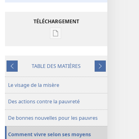
TÉLÉCHARGEMENT
Options
de
téléchargement
des
TABLE DES MATIÈRES
publications
Précédent
Suivant
numériques
LA
Le visage de la misère
TOUR
DE
Des actions contre la pauvreté
GARDE
Juin
De bonnes nouvelles pour les pauvres
2011
Comment vivre selon ses moyens