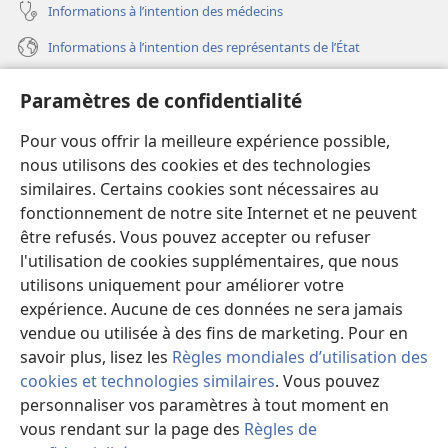
Informations à l’intention des médecins
Informations à l’intention des représentants de l’État
Aide
Paramètres de confidentialité
Dons
Pour vous offrir la meilleure expérience possible,
(ouvre
une
nous utilisons des cookies et des technologies
nouvelle
similaires. Certains cookies sont nécessaires au
Bibliothèque en ligne
(ouvre
fenêtre)
fonctionnement de notre site Internet et ne peuvent
une
®
JW Hub
être refusés. Vous pouvez accepter ou refuser
nouvelle
(ouvre
fenêtre)
l'utilisation de cookies supplémentaires, que nous
une
®
JW Library
nouvelle
utilisons uniquement pour améliorer votre
fenêtre)
expérience. Aucune de ces données ne sera jamais
Watchtower Library
vendue ou utilisée à des fins de marketing. Pour en
savoir plus, lisez les
Règles mondiales d’utilisation des
cookies et technologies similaires
. Vous pouvez
personnaliser vos paramètres à tout moment en
Copyright
© 2026 Watch Tower Bible and Tract Society of Pennsylvania.
vous rendant sur la page des
Règles de
CONDITIONS D’UTILISATION
|
RÈGLES DE CONFIDENTIALITÉ
|