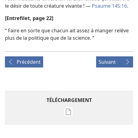
le désir de toute créature vivante ! —
Psaume 145:16
.
[Entrefilet, page 22]
“ Faire en sorte que chacun ait assez à manger relève
plus de la politique que de la science. ”
Précédent
Suivant
TÉLÉCHARGEMENT
Options
de
téléchargement
des