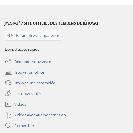
publications
numériques
LA
®
JW.ORG
/ SITE OFFICIEL DES TÉMOINS DE JÉHOVAH
TOUR
DE
Paramètres d'apparence
GARDE
Mars
Liens d'accès rapide
2010
Demandez une visite
Trouver un office
(ouvre
une
Trouver une assemblée
(ouvre
nouvelle
une
fenêtre)
Les nouveautés
nouvelle
fenêtre)
Vidéos
Vidéos avec audiodescription
Rechercher