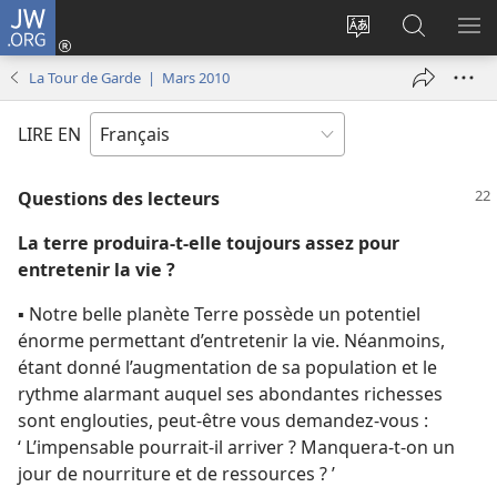
JW.ORG
Se
connecter
Changer
Recherch
AF
(ouvre
la
sur
LE
La Tour de Garde | Mars 2010
une
langue
JW.ORG
ME
nouvelle
du
LIRE EN
fenêtre)
site
Questions des lecteurs
La terre produira-​t-​elle toujours assez pour
entretenir la vie ?
▪ Notre belle planète Terre possède un potentiel
énorme permettant d’entretenir la vie. Néanmoins,
étant donné l’augmentation de sa population et le
rythme alarmant auquel ses abondantes richesses
sont englouties, peut-être vous demandez-​vous :
‘ L’impensable pourrait-​il arriver ? Manquera-​t-​on un
jour de nourriture et de ressources ? ’