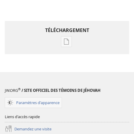
TÉLÉCHARGEMENT
Options
de
téléchargement
des
publications
numériques
LA
®
JW.ORG
/ SITE OFFICIEL DES TÉMOINS DE JÉHOVAH
TOUR
DE
Paramètres d'apparence
GARDE
Mars
Liens d'accès rapide
2010
Demandez une visite