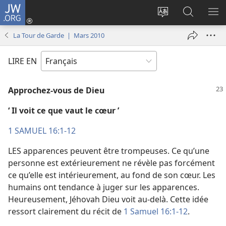
JW.ORG
Se
connecter
Changer
Recherch
AF
(ouvre
la
sur
LE
La Tour de Garde | Mars 2010
une
langue
JW.ORG
ME
nouvelle
du
LIRE EN
fenêtre)
site
Approchez-​vous de Dieu
‘ Il voit ce que vaut le cœur ’
1 SAMUEL 16:1-12
LES apparences peuvent être trompeuses. Ce qu’une
personne est extérieurement ne révèle pas forcément
ce qu’elle est intérieurement, au fond de son cœur. Les
humains ont tendance à juger sur les apparences.
Heureusement, Jéhovah Dieu voit au-delà. Cette idée
ressort clairement du récit de
1 Samuel 16:1-12
.