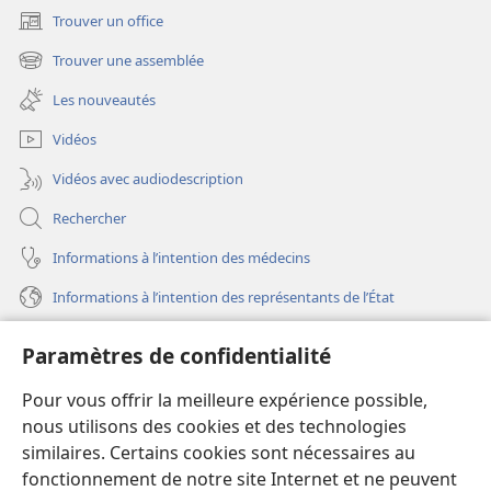
Trouver un office
(ouvre
une
Trouver une assemblée
(ouvre
nouvelle
une
fenêtre)
Les nouveautés
nouvelle
fenêtre)
Vidéos
Vidéos avec audiodescription
Rechercher
Informations à l’intention des médecins
Informations à l’intention des représentants de l’État
Aide
Paramètres de confidentialité
Dons
Pour vous offrir la meilleure expérience possible,
(ouvre
une
nous utilisons des cookies et des technologies
nouvelle
similaires. Certains cookies sont nécessaires au
Bibliothèque en ligne
(ouvre
fenêtre)
fonctionnement de notre site Internet et ne peuvent
une