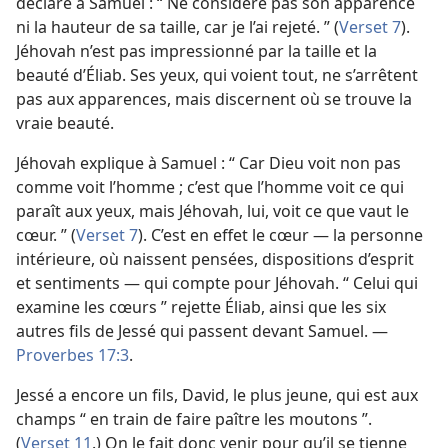
déclare à Samuel : “ Ne considère pas son apparence
ni la hauteur de sa taille, car je l’ai rejeté. ” (
Verset 7
).
Jéhovah n’est pas impressionné par la taille et la
beauté d’Éliab. Ses yeux, qui voient tout, ne s’arrêtent
pas aux apparences, mais discernent où se trouve la
vraie beauté.
Jéhovah explique à Samuel : “ Car Dieu voit non pas
comme voit l’homme ; c’est que l’homme voit ce qui
paraît aux yeux, mais Jéhovah, lui, voit ce que vaut le
cœur. ” (
Verset 7
). C’est en effet le cœur — la personne
intérieure, où naissent pensées, dispositions d’esprit
et sentiments — qui compte pour Jéhovah. “ Celui qui
examine les cœurs ” rejette Éliab, ainsi que les six
autres fils de Jessé qui passent devant Samuel. —
Proverbes 17:3
.
Jessé a encore un fils, David, le plus jeune, qui est aux
champs “ en train de faire paître les moutons ”.
(
Verset 11
.) On le fait donc venir pour qu’il se tienne