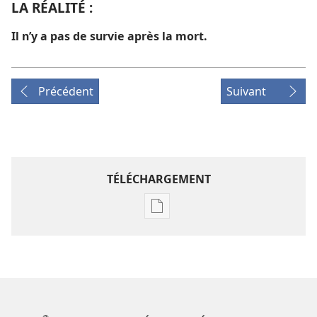
LA RÉALITÉ :
Il n’y a pas de survie après la mort.
Précédent
Suivant
TÉLÉCHARGEMENT
Options
de
téléchargement
des
publications
numériques
LA