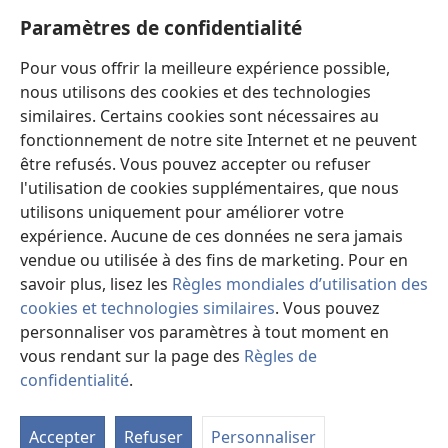
Aide
Paramètres de confidentialité
Dons
Pour vous offrir la meilleure expérience possible,
(ouvre
une
nous utilisons des cookies et des technologies
nouvelle
similaires. Certains cookies sont nécessaires au
Bibliothèque en ligne
(ouvre
fenêtre)
fonctionnement de notre site Internet et ne peuvent
une
®
JW Hub
être refusés. Vous pouvez accepter ou refuser
nouvelle
(ouvre
fenêtre)
l'utilisation de cookies supplémentaires, que nous
une
®
JW Library
nouvelle
utilisons uniquement pour améliorer votre
fenêtre)
expérience. Aucune de ces données ne sera jamais
Watchtower Library
vendue ou utilisée à des fins de marketing. Pour en
savoir plus, lisez les
Règles mondiales d’utilisation des
cookies et technologies similaires
. Vous pouvez
personnaliser vos paramètres à tout moment en
vous rendant sur la page des
Règles de
Copyright
© 2026 Watch Tower Bible and Tract Society of Pennsylvania.
CONDITIONS D’UTILISATION
|
RÈGLES DE CONFIDENTIALITÉ
|
confidentialité
.
M
PARAMÈTRES DE CONFIDENTIALITÉ
la
Accepter
Refuser
Personnaliser
ta