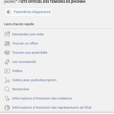
®
JW.ORG
/ SITE OFFICIEL DES TÉMOINS DE JÉHOVAH
TOUR
DE
Paramètres d'apparence
GARDE
Novembre
Liens d'accès rapide
2009
Demandez une visite
Trouver un office
(ouvre
une
Trouver une assemblée
(ouvre
nouvelle
une
fenêtre)
Les nouveautés
nouvelle
fenêtre)
Vidéos
Vidéos avec audiodescription
Rechercher
Informations à l’intention des médecins
Informations à l’intention des représentants de l’État