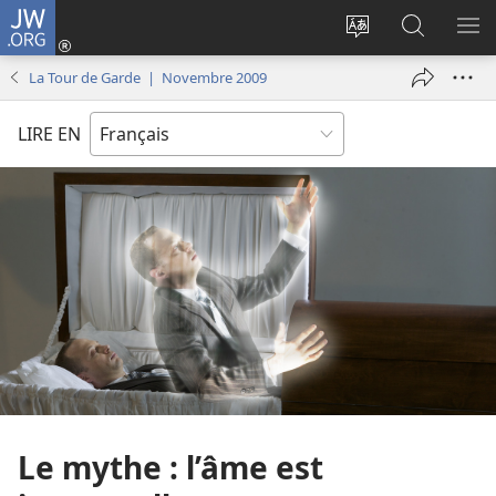
JW.ORG
Se
connecter
Changer
Recherch
AF
(ouvre
la
sur
LE
La Tour de Garde | Novembre 2009
une
langue
JW.ORG
ME
nouvelle
du
LIRE EN
fenêtre)
site
Le mythe : l’âme est