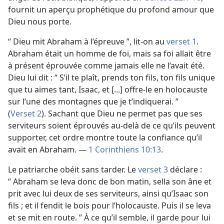
fournit un aperçu prophétique du profond amour que
Dieu nous porte.
“ Dieu mit Abraham à l’épreuve ”, lit-​on au
verset 1
.
Abraham était un homme de foi, mais sa foi allait être
à présent éprouvée comme jamais elle ne l’avait été.
Dieu lui dit : “ S’il te plaît, prends ton fils, ton fils unique
que tu aimes tant, Isaac, et [...] offre-​le en holocauste
sur l’une des montagnes que je t’indiquerai. ”
(
Verset 2
). Sachant que Dieu ne permet pas que ses
serviteurs soient éprouvés au-delà de ce qu’ils peuvent
supporter, cet ordre montre toute la confiance qu’il
avait en Abraham. —
1 Corinthiens 10:13
.
Le patriarche obéit sans tarder. Le
verset 3
déclare :
“ Abraham se leva donc de bon matin, sella son âne et
prit avec lui deux de ses serviteurs, ainsi qu’Isaac son
fils ; et il fendit le bois pour l’holocauste. Puis il se leva
et se mit en route. ” À ce qu’il semble, il garde pour lui