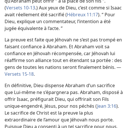
qu’Abraham peut offrir “ à la place de son fils ”.
(
Versets 10-13
.) Aux yeux de Dieu, c’est comme si Isaac
avait réellement été sacrifié (
Hébreux 11:17
). “ Pour
Dieu, explique un commentateur, l’intention a été
jugée équivalente à l’acte. ”
La preuve est faite que Jéhovah ne s’est pas trompé en
faisant confiance à Abraham. Et Abraham voit sa
confiance en Jéhovah récompensée, car Jéhovah lui
réaffirme son alliance tout en étendant sa portée : des
gens de toutes les nations seront finalement bénis. —
Versets 15-18
.
En définitive, Dieu dispense Abraham d’un sacrifice
que Lui-​même ne s’épargnera pas. Abraham, disposé à
offrir Isaac, préfigurait Dieu, qui offrirait son Fils
unique-engendré, Jésus, pour nos péchés (
Jean 3:16
).
Le sacrifice de Christ est la preuve la plus
extraordinaire de l’amour que Jéhovah nous porte.
Puisque Dieu a consenti à un tel sacrifice pour nous,