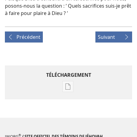
posons-​nous la question : ‘ Quels sacrifices suis-​je prêt
à faire pour plaire à Dieu ? ’
Précédent
Suivant
TÉLÉCHARGEMENT
Options
de
téléchargement
des
publications
numériques
LA
®
JW.ORG
/ SITE OFFICIEL DES TÉMOINS DE JÉHOVAH