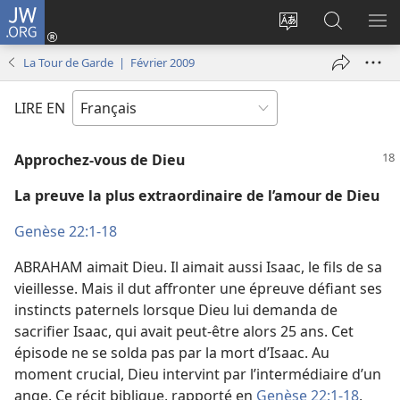
JW.ORG
Se
connecter
Changer
Recherch
AF
(ouvre
la
sur
LE
La Tour de Garde | Février 2009
une
langue
JW.ORG
ME
nouvelle
du
LIRE EN
fenêtre)
site
Approchez-​vous de Dieu
La preuve la plus extraordinaire de l’amour de Dieu
Genèse 22:1-18
ABRAHAM aimait Dieu. Il aimait aussi Isaac, le fils de sa
vieillesse. Mais il dut affronter une épreuve défiant ses
instincts paternels lorsque Dieu lui demanda de
sacrifier Isaac, qui avait peut-être alors 25 ans. Cet
épisode ne se solda pas par la mort d’Isaac. Au
moment crucial, Dieu intervint par l’intermédiaire d’un
ange. Ce récit biblique, rapporté en
Genèse 22:1-18
,