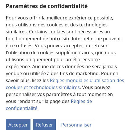
Aide
Paramètres de confidentialité
Dons
Pour vous offrir la meilleure expérience possible,
(ouvre
une
nous utilisons des cookies et des technologies
nouvelle
similaires. Certains cookies sont nécessaires au
Bibliothèque en ligne
(ouvre
fenêtre)
fonctionnement de notre site Internet et ne peuvent
une
®
JW Hub
être refusés. Vous pouvez accepter ou refuser
nouvelle
(ouvre
fenêtre)
l'utilisation de cookies supplémentaires, que nous
une
®
JW Library
nouvelle
utilisons uniquement pour améliorer votre
fenêtre)
expérience. Aucune de ces données ne sera jamais
Watchtower Library
vendue ou utilisée à des fins de marketing. Pour en
savoir plus, lisez les
Règles mondiales d’utilisation des
cookies et technologies similaires
. Vous pouvez
personnaliser vos paramètres à tout moment en
Copyright
© 2026 Watch Tower Bible and Tract Society of Pennsylvania.
vous rendant sur la page des
Règles de
CONDITIONS D’UTILISATION
|
RÈGLES DE CONFIDENTIALITÉ
|
confidentialité
.
M
PARAMÈTRES DE CONFIDENTIALITÉ
la
Accepter
Refuser
Personnaliser
ta