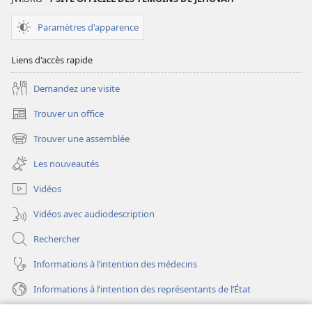
TOUR
DE
Paramètres d'apparence
GARDE
Février
Liens d'accès rapide
2009
Demandez une visite
Trouver un office
(ouvre
une
Trouver une assemblée
(ouvre
nouvelle
une
fenêtre)
Les nouveautés
nouvelle
fenêtre)
Vidéos
Vidéos avec audiodescription
Rechercher
Informations à l’intention des médecins
Informations à l’intention des représentants de l’État