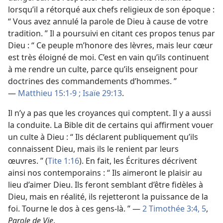
lorsqu’il a rétorqué aux chefs religieux de son époque :
“ Vous avez annulé la parole de Dieu à cause de votre
tradition. ” Il a poursuivi en citant ces propos tenus par
Dieu : “ Ce peuple m’honore des lèvres, mais leur cœur
est très éloigné de moi. C’est en vain qu’ils continuent
à me rendre un culte, parce qu’ils enseignent pour
doctrines des commandements d’hommes. ”
—
Matthieu 15:1-9 ;
Isaïe 29:13
.
Il n’y a pas que les croyances qui comptent. Il y a aussi
la conduite. La Bible dit de certains qui affirment vouer
un culte à Dieu : “ Ils déclarent publiquement qu’ils
connaissent Dieu, mais ils le renient par leurs
œuvres. ” (
Tite 1:16
). En fait, les Écritures décrivent
ainsi nos contemporains : “ Ils aimeront le plaisir au
lieu d’aimer Dieu. Ils feront semblant d’être fidèles à
Dieu, mais en réalité, ils rejetteront la puissance de la
foi. Tourne le dos à ces gens-​là. ” —
2 Timothée 3:4, 5
,
Parole de Vie
.