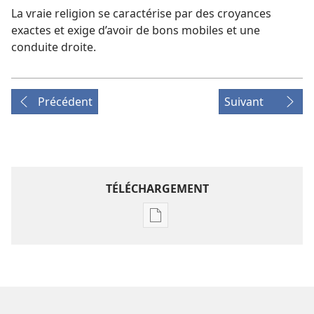
La vraie religion se caractérise par des croyances
exactes et exige d’avoir de bons mobiles et une
conduite droite.
Précédent
Suivant
TÉLÉCHARGEMENT
Options
de
téléchargement
des
publications
numériques