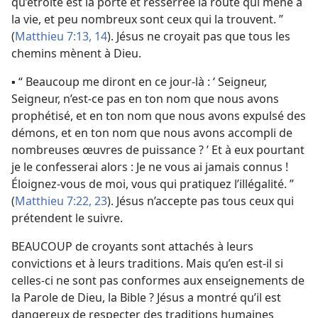
qu’étroite est la porte et resserrée la route qui mène à
la vie, et peu nombreux sont ceux qui la trouvent. ”
(
Matthieu 7:13, 14
). Jésus ne croyait pas que tous les
chemins mènent à Dieu.
▪ “ Beaucoup me diront en ce jour-​là : ‘ Seigneur,
Seigneur, n’est-​ce pas en ton nom que nous avons
prophétisé, et en ton nom que nous avons expulsé des
démons, et en ton nom que nous avons accompli de
nombreuses œuvres de puissance ? ’ Et à eux pourtant
je le confesserai alors : Je ne vous ai jamais connus !
Éloignez-​vous de moi, vous qui pratiquez l’illégalité. ”
(
Matthieu 7:22, 23
). Jésus n’accepte pas tous ceux qui
prétendent le suivre.
BEAUCOUP de croyants sont attachés à leurs
convictions et à leurs traditions. Mais qu’en est-​il si
celles-ci ne sont pas conformes aux enseignements de
la Parole de Dieu, la Bible ? Jésus a montré qu’il est
dangereux de respecter des traditions humaines