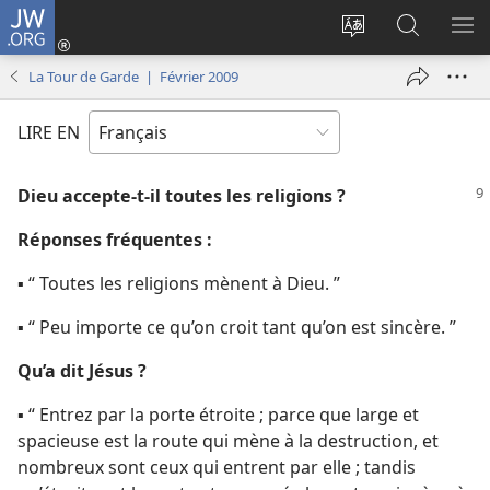
JW.ORG
Se
connecter
Changer
Recherch
AF
(ouvre
la
sur
LE
La Tour de Garde | Février 2009
une
langue
JW.ORG
ME
nouvelle
du
LIRE EN
fenêtre)
site
Dieu accepte-​t-​il toutes les religions ?
Réponses fréquentes :
▪ “ Toutes les religions mènent à Dieu. ”
▪ “ Peu importe ce qu’on croit tant qu’on est sincère. ”
Qu’a dit Jésus ?
▪ “ Entrez par la porte étroite ; parce que large et
spacieuse est la route qui mène à la destruction, et
nombreux sont ceux qui entrent par elle ; tandis