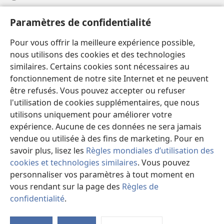
Aide
Paramètres de confidentialité
Dons
Pour vous offrir la meilleure expérience possible,
(ouvre
une
nous utilisons des cookies et des technologies
nouvelle
similaires. Certains cookies sont nécessaires au
Bibliothèque en ligne
(ouvre
fenêtre)
fonctionnement de notre site Internet et ne peuvent
une
®
JW Hub
être refusés. Vous pouvez accepter ou refuser
nouvelle
(ouvre
fenêtre)
l'utilisation de cookies supplémentaires, que nous
une
®
JW Library
nouvelle
utilisons uniquement pour améliorer votre
fenêtre)
expérience. Aucune de ces données ne sera jamais
Watchtower Library
vendue ou utilisée à des fins de marketing. Pour en
savoir plus, lisez les
Règles mondiales d’utilisation des
cookies et technologies similaires
. Vous pouvez
personnaliser vos paramètres à tout moment en
Copyright
© 2026 Watch Tower Bible and Tract Society of Pennsylvania.
vous rendant sur la page des
Règles de
CONDITIONS D’UTILISATION
|
RÈGLES DE CONFIDENTIALITÉ
|
confidentialité
.
M
PARAMÈTRES DE CONFIDENTIALITÉ
la