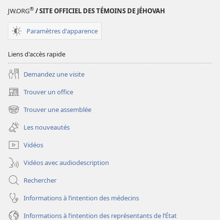
LA
®
JW.ORG
/ SITE OFFICIEL DES TÉMOINS DE JÉHOVAH
TOUR
DE
Paramètres d'apparence
GARDE
Février
Liens d'accès rapide
2009
Demandez une visite
Trouver un office
(ouvre
une
Trouver une assemblée
(ouvre
nouvelle
une
fenêtre)
Les nouveautés
nouvelle
fenêtre)
Vidéos
Vidéos avec audiodescription
Rechercher
Informations à l’intention des médecins
Informations à l’intention des représentants de l’État