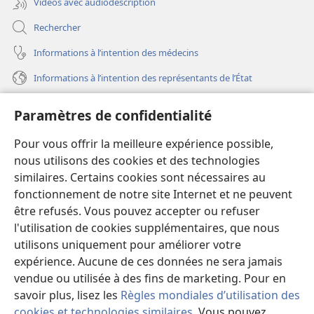
Vidéos avec audiodescription
Rechercher
Informations à l’intention des médecins
Informations à l’intention des représentants de l’État
Aide
Paramètres de confidentialité
Dons
Pour vous offrir la meilleure expérience possible,
(ouvre
une
nous utilisons des cookies et des technologies
nouvelle
similaires. Certains cookies sont nécessaires au
Bibliothèque en ligne
(ouvre
fenêtre)
fonctionnement de notre site Internet et ne peuvent
une
®
JW Hub
être refusés. Vous pouvez accepter ou refuser
nouvelle
(ouvre
fenêtre)
l'utilisation de cookies supplémentaires, que nous
une
®
JW Library
nouvelle
utilisons uniquement pour améliorer votre
fenêtre)
expérience. Aucune de ces données ne sera jamais
Watchtower Library
vendue ou utilisée à des fins de marketing. Pour en
savoir plus, lisez les
Règles mondiales d’utilisation des
cookies et technologies similaires
. Vous pouvez