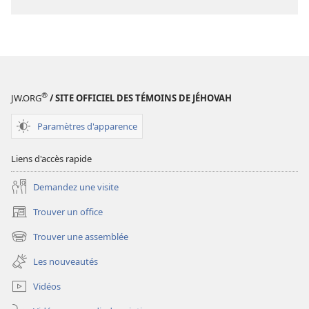
de
téléchargement
des
publications
numériques
LA
®
JW.ORG
/ SITE OFFICIEL DES TÉMOINS DE JÉHOVAH
TOUR
DE
Paramètres d'apparence
GARDE
Octobre
Liens d'accès rapide
2008
Demandez une visite
Trouver un office
(ouvre
une
Trouver une assemblée
(ouvre
nouvelle
une
fenêtre)
Les nouveautés
nouvelle
fenêtre)
Vidéos