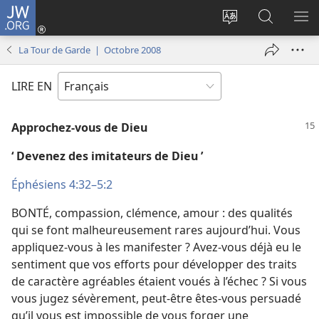
JW.ORG
Se
connecter
Changer
Recherch
AF
(ouvre
la
sur
LE
La Tour de Garde | Octobre 2008
une
langue
JW.ORG
ME
nouvelle
du
LIRE EN
fenêtre)
site
Approchez-​vous de Dieu
‘ Devenez des imitateurs de Dieu ’
Éphésiens 4:32–5:2
BONTÉ, compassion, clémence, amour : des qualités
qui se font malheureusement rares aujourd’hui. Vous
appliquez-​vous à les manifester ? Avez-​vous déjà eu le
sentiment que vos efforts pour développer des traits
de caractère agréables étaient voués à l’échec ? Si vous
vous jugez sévèrement, peut-être êtes-​vous persuadé
qu’il vous est impossible de vous forger une