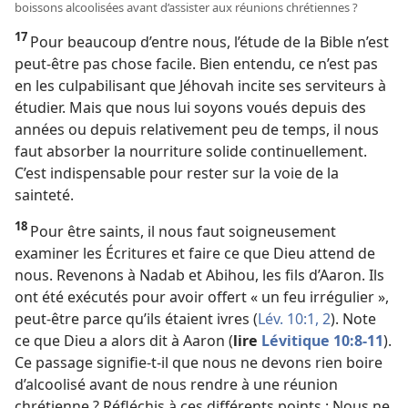
boissons alcoolisées avant d’assister aux réunions chrétiennes ?
17
Pour beaucoup d’entre nous, l’étude de la Bible n’est
peut-être pas chose facile. Bien entendu, ce n’est pas
en les culpabilisant que Jéhovah incite ses serviteurs à
étudier. Mais que nous lui soyons voués depuis des
années ou depuis relativement peu de temps, il nous
faut absorber la nourriture solide continuellement.
C’est indispensable pour rester sur la voie de la
sainteté.
18
Pour être saints, il nous faut soigneusement
examiner les Écritures et faire ce que Dieu attend de
nous. Revenons à Nadab et Abihou, les fils d’Aaron. Ils
ont été exécutés pour avoir offert « un feu irrégulier »,
peut-être parce qu’ils étaient ivres (
Lév. 10:1, 2
). Note
ce que Dieu a alors dit à Aaron (
lire
Lévitique 10:8-11
).
Ce passage signifie-​t-​il que nous ne devons rien boire
d’alcoolisé avant de nous rendre à une réunion
chrétienne ? Réfléchis à ces différents points : Nous ne