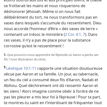
étions sourds aux lois et aux principes divins, le Diable
se frotterait les mains et nous risquerions de
déshonorer Jéhovah. Même si on nous fait
délibérément du tort, ne nous transformons pas en
vases dans lesquels s’accumule du ressentiment. Dieu
nous accorde l’honneur d’être « des vases de terre »
contenant un trésor, le ministère (
2 Cor. 4:1,
7
). Dans
ces vases, il n’y a pas de place pour la substance
corrosive qu’est le ressentiment !
5.
Que pouvons-​nous apprendre de l’épisode où Aaron a perdu ses
fils ? (voir illustration du titre).
5
Lévitique 10:1-11
rapporte une situation douloureuse
vécue par Aaron et sa famille. Un jour, au tabernacle,
un feu du ciel a consumé deux fils d’Aaron, Nadab et
Abihou. Quel déchirement ont dû ressentir Aaron et
les siens ! Alors imagine comme obéir à l’ordre de ne
pas les pleurer a mis leur foi à l’épreuve ! Pour ta part,
te montres-​tu saint en t’interdisant de fréquenter tout