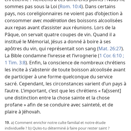
sommes pas sous la Loi (
Rom. 10:4
). Dans certains
pays, nos coreligionnaires ne voient pas d’objection à
consommer
avec modération
des boissons alcoolisées
aux repas avant d’assister aux réunions. Lors de la
Pâque, on servait quatre coupes de vin. Quand il a
institué le Mémorial, Jésus a donné à boire à ses
apôtres du vin, qui représentait son sang (
Mat. 26:27
).
La Bible condamne l’ivresse et l’ivrognerie (
1 Cor. 6:10 ;
1 Tim. 3:8
). Enfin, la conscience de nombreux chrétiens
les incite à s’abstenir de toute boisson alcoolisée avant
de participer à une forme quelconque du service
sacré. Cependant, les circonstances varient d’un pays à
l’autre. L’important, c’est que les chrétiens « fa[ssent]
une distinction entre la chose sainte et la chose
profane » afin de se conduire avec sainteté, et de
plaire à Jéhovah.
19.
a) Comment enrichir notre culte familial et notre étude
individuelle ? b) Qu’es-​tu déterminé à faire pour rester saint ?