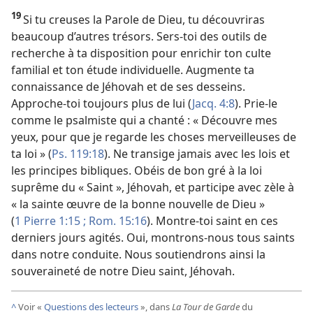
19
Si tu creuses la Parole de Dieu, tu découvriras
beaucoup d’autres trésors. Sers-​toi des outils de
recherche à ta disposition pour enrichir ton culte
familial et ton étude individuelle. Augmente ta
connaissance de Jéhovah et de ses desseins.
Approche-​toi toujours plus de lui (
Jacq. 4:8
). Prie-​le
comme le psalmiste qui a chanté : « Découvre mes
yeux, pour que je regarde les choses merveilleuses de
ta loi » (
Ps. 119:18
). Ne transige jamais avec les lois et
les principes bibliques. Obéis de bon gré à la loi
suprême du « Saint », Jéhovah, et participe avec zèle à
« la sainte œuvre de la bonne nouvelle de Dieu »
(
1 Pierre 1:15 ;
Rom. 15:16
). Montre-​toi saint en ces
derniers jours agités. Oui, montrons-​nous tous saints
dans notre conduite. Nous soutiendrons ainsi la
souveraineté de notre Dieu saint, Jéhovah.
^
Voir «
Questions des lecteurs
», dans
La Tour de Garde
du