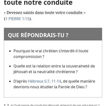
toute notre conduite
« Devenez saints dans toute votre conduite »
1 PIERRE 1:15
(
).
QUE RÉPONDRAIS-​TU ?
Pourquoi le vrai chrétien s’interdit-​il toute
compromission ?
Quelle est la relation entre la souveraineté de
Jéhovah et la neutralité chrétienne ?
D’après
Hébreux 5:7,
11-14
, de quelle manière
devrions-​nous étudier la Parole de Dieu ?
1, 2.
a) Quel genre de conduite Jéhovah attend-​il de ses adorateurs ?