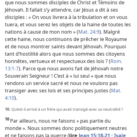
que nous sommes disciples de Christ et Témoins de
Jéhovah. Il fallait s’y attendre, car Jésus a dit à ses
disciples : « On vous livrera à la tribulation et on vous
tuera, et vous serez les objets de la haine de toutes les
nations à cause de mon nom » (
Mat. 24:9
). Malgré
cette haine, nous continuons de prêcher le Royaume
et de nous montrer saints devant Jéhovah. Pourquoi
tant d’hostilité alors que nous sommes des citoyens
honnêtes, vertueux et respectueux des lois ? (
Rom.
13:1-7
). Parce que nous avons fait de Jéhovah notre
Souverain Seigneur ! C’est à « lui seul » que nous
rendons un service sacré et nous ne voulons pas
transiger avec ses lois et ses principes justes (
Mat.
4:10
).
10.
Qu’est-​il arrivé à un frère qui avait transigé avec sa neutralité ?
10
Par ailleurs, nous ne faisons « pas partie du
monde ». Nous sommes donc politiquement neutres
et ne faisons pas la guerre (
lire
Jean 15:18-21 ;
Isaïe