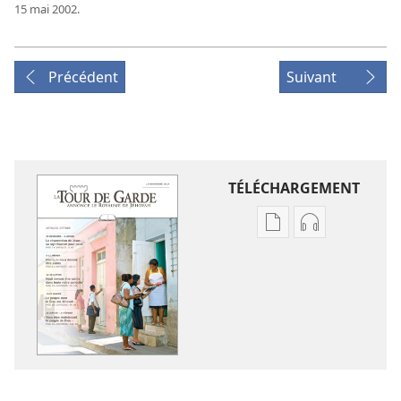
15 mai 2002.
Précédent
Suivant
TÉLÉCHARGEMENT
Options
Options
de
de
téléchargement
téléchargem
des
des
publications
enregistreme
numériques
audio
LA
LA
TOUR
TOUR