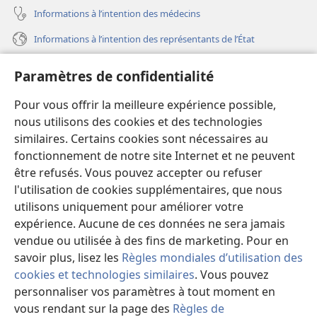
Informations à l’intention des médecins
Informations à l’intention des représentants de l’État
Aide
Paramètres de confidentialité
Dons
Pour vous offrir la meilleure expérience possible,
(ouvre
une
nous utilisons des cookies et des technologies
nouvelle
similaires. Certains cookies sont nécessaires au
Bibliothèque en ligne
(ouvre
fenêtre)
fonctionnement de notre site Internet et ne peuvent
une
®
JW Hub
être refusés. Vous pouvez accepter ou refuser
nouvelle
(ouvre
fenêtre)
l'utilisation de cookies supplémentaires, que nous
une
®
JW Library
nouvelle
utilisons uniquement pour améliorer votre
fenêtre)
expérience. Aucune de ces données ne sera jamais
Watchtower Library
vendue ou utilisée à des fins de marketing. Pour en
savoir plus, lisez les
Règles mondiales d’utilisation des
cookies et technologies similaires
. Vous pouvez
personnaliser vos paramètres à tout moment en
vous rendant sur la page des
Règles de
Copyright
© 2026 Watch Tower Bible and Tract Society of Pennsylvania.