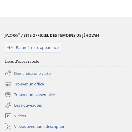
TOUR
TOUR
DE
DE
GARDE
GARDE
(ÉDITION
(ÉDITION
D’ÉTUDE)
D’ÉTUDE)
®
JW.ORG
/ SITE OFFICIEL DES TÉMOINS DE JÉHOVAH
Août
Août
2014
2014
Paramètres d'apparence
Liens d'accès rapide
Demandez une visite
Trouver un office
(ouvre
une
Trouver une assemblée
(ouvre
nouvelle
une
fenêtre)
Les nouveautés
nouvelle
fenêtre)
Vidéos
Vidéos avec audiodescription