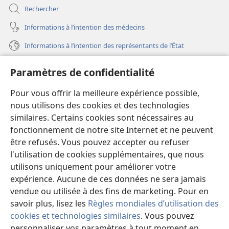
Rechercher
Informations à l’intention des médecins
Informations à l’intention des représentants de l’État
Aide
Paramètres de confidentialité
Dons
Pour vous offrir la meilleure expérience possible,
(ouvre
une
nous utilisons des cookies et des technologies
nouvelle
similaires. Certains cookies sont nécessaires au
Bibliothèque en ligne
(ouvre
fenêtre)
fonctionnement de notre site Internet et ne peuvent
une
®
JW Hub
être refusés. Vous pouvez accepter ou refuser
nouvelle
(ouvre
fenêtre)
l'utilisation de cookies supplémentaires, que nous
une
®
JW Library
nouvelle
utilisons uniquement pour améliorer votre
fenêtre)
expérience. Aucune de ces données ne sera jamais
Watchtower Library
vendue ou utilisée à des fins de marketing. Pour en
savoir plus, lisez les
Règles mondiales d’utilisation des
cookies et technologies similaires
. Vous pouvez
personnaliser vos paramètres à tout moment en