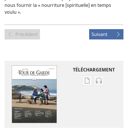
nous fournir la « nourriture [spirituelle] en temps
voulu ».
Précédent
Suivant
TÉLÉCHARGEMENT
Options
Options
de
de
téléchargement
téléchargem
des
des
publications
enregistreme
numériques
audio
LA
LA