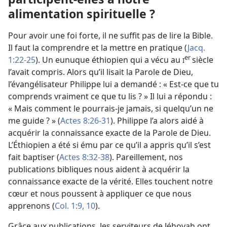
alimentation spirituelle ?
Pour avoir une foi forte, il ne suffit pas de lire la Bible.
Il faut la comprendre et la mettre en pratique (
Jacq.
er
1:22-25
). Un eunuque éthiopien qui a vécu au
siècle
I
l’avait compris. Alors qu’il lisait la Parole de Dieu,
l’évangélisateur Philippe lui a demandé : « Est-
ce que tu
comprends vraiment ce que tu lis ? » Il lui a répondu :
« Mais comment le pourrais-
je jamais, si quelqu’un ne
me guide ? » (
Actes 8:26-31
). Philippe l’a alors aidé à
acquérir la connaissance exacte de la Parole de Dieu.
L’Éthiopien a été si ému par ce qu’il a appris qu’il s’est
fait baptiser (
Actes 8:32-38
). Pareillement, nos
publications bibliques nous aident à acquérir la
connaissance exacte de la vérité. Elles touchent notre
cœur et nous poussent à appliquer ce que nous
apprenons (
Col. 1:9, 10
).
Grâce aux publications, les serviteurs de Jéhovah ont