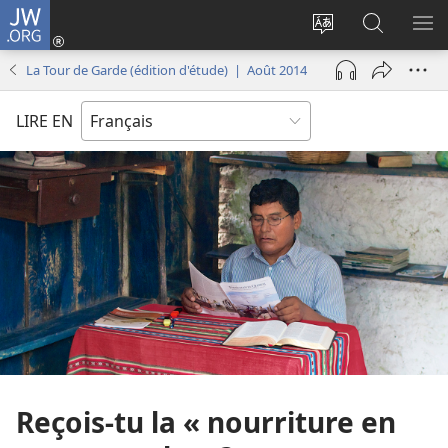
JW.ORG
Se
connecter
Changer
Recherch
AF
(ouvre
la
sur
LE
La Tour de Garde (édition d'étude) | Août 2014
une
langue
JW.ORG
ME
nouvelle
du
LIRE EN
fenêtre)
site
Reçois-
tu la « nourriture en