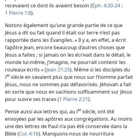
recevaient ce dont ils avaient besoin (
Éph. 4:20-24 ;
1 Pierre 1:8
).
Notons également qu’une grande partie de ce que
Jésus a dit ou fait quand il était sur terre n’est pas
rapportée dans les Évangiles. « Il y a, en effet, a écrit
l’apôtre Jean, encore beaucoup d’autres choses que
Jésus a faites ; si jamais on les écrivait dans le détail, le
monde lui-
même, j’imagine, ne pourrait contenir les
rouleaux écrits » (
Jean 21:25
). Même si les disciples du
er
siècle en savaient plus que nous sur l’homme parfait
I
Jésus, nous ne sommes pas défavorisés. Jéhovah a fait
en sorte que nous en sachions suffisamment sur Jésus
pour suivre ses traces (
1 Pierre 2:21
).
er
Pense aussi aux lettres qui, au
siècle, ont été
I
envoyées par les apôtres aux congrégations. Au moins
une des lettres de Paul n’a pas été conservée dans la
Bible (
Col. 4:16
). Manquons-
nous de nourriture