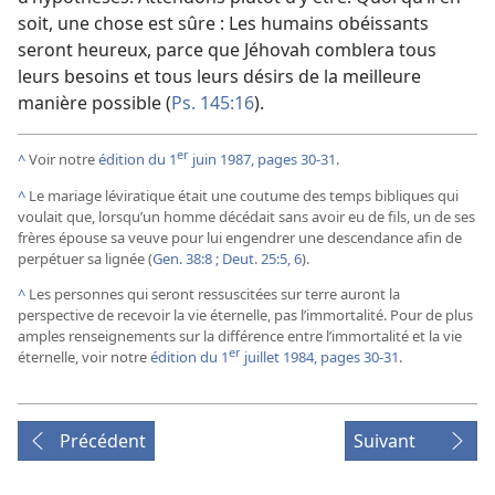
soit, une chose est sûre : Les humains obéissants
seront heureux, parce que Jéhovah comblera tous
leurs besoins et tous leurs désirs de la meilleure
manière possible (
Ps. 145:16
).
er
^
Voir notre
édition du 1
juin 1987, pages 30-31
.
^
Le mariage léviratique était une coutume des temps bibliques qui
voulait que, lorsqu’un homme décédait sans avoir eu de fils, un de ses
frères épouse sa veuve pour lui engendrer une descendance afin de
perpétuer sa lignée (
Gen. 38:8 ;
Deut. 25:5, 6
).
^
Les personnes qui seront ressuscitées sur terre auront la
perspective de recevoir la vie éternelle, pas l’immortalité. Pour de plus
amples renseignements sur la différence entre l’immortalité et la vie
er
éternelle, voir notre
édition du 1
juillet 1984, pages 30-31
.
Précédent
Suivant