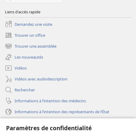
Liens d'accès rapide
Demandez une visite
Trouver un office
(ouvre
une
Trouver une assemblée
(ouvre
nouvelle
une
fenêtre)
Les nouveautés
nouvelle
fenêtre)
Vidéos
Vidéos avec audiodescription
Rechercher
Informations à l’intention des médecins
Informations à l’intention des représentants de l’État
Aide
Paramètres de confidentialité