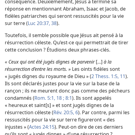
conséquence. Deuxièmement, Jésus a terminé sa
réponse en mentionnant Abraham, Isaac et Jacob, de
fidèles patriarches qui seront ressuscités pour la vie
sur terre (
Luc 20:37, 38
).
Toutefois, il semble possible que Jésus ait pensé à la
résurrection céleste. Qu’est-
ce qui permettrait de tirer
cette conclusion ? Étudions deux phrases-clés.
« Ceux qui ont été jugés dignes de parvenir
[...]
à la
résurrection d’entre les morts. »
Les oints fidèles sont
« jugés dignes du royaume de Dieu » (
2 Thess. 1:5,
11
).
Ils sont déclarés justes pour la vie sur la base de la
rançon ; ils ne meurent donc pas comme des pécheurs
condamnés (
Rom. 5:1,
18 ;
8:1
). Ils sont appelés
« heureux et saint[s] » et sont jugés dignes de la
résurrection céleste (
Rév. 20:5, 6
). Par contre, parmi les
ressuscités pour la vie sur terre figureront « des
injustes » (
Actes 24:15
). Peut-
on dire de ces derniers
qu’ils sont « jugés dignes » d’une résurrection ?