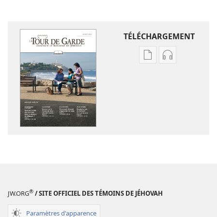
TÉLÉCHARGEMENT
Options
Options
de
de
téléchargement
téléchargem
des
des
publications
enregistreme
numériques
audio
LA
LA
TOUR
TOUR
DE
DE
GARDE
GARDE
(ÉDITION
(ÉDITION
D’ÉTUDE)
D’ÉTUDE)
®
JW.ORG
/ SITE OFFICIEL DES TÉMOINS DE JÉHOVAH
Août
Août
2014
2014
Paramètres d'apparence