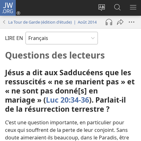
JW.ORG
Se
connecter
Changer
Recherch
AF
(ouvre
la
sur
LE
La Tour de Garde (édition d'étude) | Août 2014
une
langue
JW.ORG
ME
nouvelle
du
LIRE EN
fenêtre)
site
Questions des lecteurs
Jésus a dit aux Sadducéens que les
ressuscités « ne se marient pas » et
« ne sont pas donné[s] en
mariage » (
Luc 20:34-36
). Parlait-
il
de la résurrection terrestre ?
C’est une question importante, en particulier pour
ceux qui souffrent de la perte de leur conjoint. Sans
doute aimeraient-
ils beaucoup, dans le Paradis, être