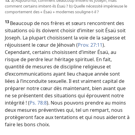
13.
a) Aujourd’hui, comment beaucoup imitent-
ils Joseph, mais
comment certains imitent-
ils Ésaü ? b) Quelle nécessité impérieuse le
comportement des « Ésaü » modernes souligne-
t-
il ?
13
Beaucoup de nos frères et sœurs rencontrent des
situations où ils doivent choisir d’imiter soit Ésaü soit
Joseph. La plupart choisissent la voie de la sagesse et
réjouissent le cœur de Jéhovah (
Prov. 27:11
).
Cependant, certains choisissent d’imiter Ésaü, au
risque de perdre leur héritage spirituel. En fait,
quantité de mesures de discipline religieuse et
d’excommunications ayant lieu chaque année sont
liées à l’inconduite sexuelle. Il est vraiment capital de
préparer notre cœur dès maintenant, bien avant que
ne se présentent des situations qui éprouvent notre
intégrité ! (
Ps. 78:8
). Nous pouvons prendre au moins
deux mesures préventives qui, tel un rempart, nous
protègeront face aux tentations et qui nous aideront à
faire les bons choix.