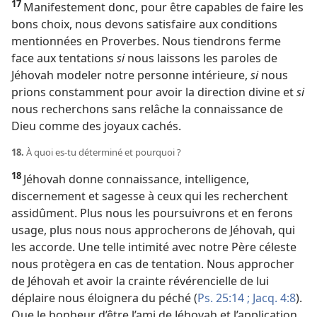
17
Manifestement donc, pour être capables de faire les
bons choix, nous devons satisfaire aux conditions
mentionnées en Proverbes. Nous tiendrons ferme
face aux tentations
si
nous laissons les paroles de
Jéhovah modeler notre personne intérieure,
si
nous
prions constamment pour avoir la direction divine et
si
nous recherchons sans relâche la connaissance de
Dieu comme des joyaux cachés.
18.
À quoi es-
tu déterminé et pourquoi ?
18
Jéhovah donne connaissance, intelligence,
discernement et sagesse à ceux qui les recherchent
assidûment. Plus nous les poursuivrons et en ferons
usage, plus nous nous approcherons de Jéhovah, qui
les accorde. Une telle intimité avec notre Père céleste
nous protègera en cas de tentation. Nous approcher
de Jéhovah et avoir la crainte révérencielle de lui
déplaire nous éloignera du péché (
Ps. 25:14 ;
Jacq. 4:8
).
Que le bonheur d’être l’ami de Jéhovah et l’application