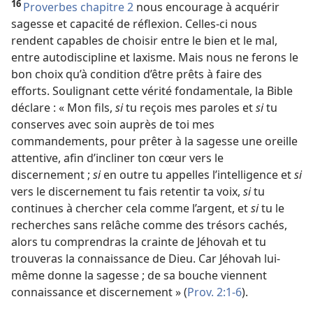
16
Proverbes chapitre 2
nous encourage à acquérir
sagesse et capacité de réflexion. Celles-ci nous
rendent capables de choisir entre le bien et le mal,
entre autodiscipline et laxisme. Mais nous ne ferons le
bon choix qu’à condition d’être prêts à faire des
efforts. Soulignant cette vérité fondamentale, la Bible
déclare : « Mon fils,
si
tu reçois mes paroles et
si
tu
conserves avec soin auprès de toi mes
commandements, pour prêter à la sagesse une oreille
attentive, afin d’incliner ton cœur vers le
discernement ;
si
en outre tu appelles l’intelligence et
si
vers le discernement tu fais retentir ta voix,
si
tu
continues à chercher cela comme l’argent, et
si
tu le
recherches sans relâche comme des trésors cachés,
alors tu comprendras la crainte de Jéhovah et tu
trouveras la connaissance de Dieu. Car Jéhovah lui-
même donne la sagesse ; de sa bouche viennent
connaissance et discernement » (
Prov. 2:1-6
).