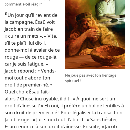
comment a-
t-
il réagi ?
8
Un jour qu’il revient de
la campagne, Ésaü voit
Jacob en train de faire
« cuire un mets ». « Vite,
s’il te plaît, lui dit-
il,
donne-
moi à avaler de ce
rouge — de ce rouge-
là,
car je suis fatigué. »
Jacob répond : « Vends-
Ne joue pas avec ton héritage
moi tout d’abord ton
spirituel !
droit de premier-né. »
Quel choix Ésaü fait-
il
alors ? Chose incroyable, il dit : « À quoi me sert un
droit d’aînesse ? » Eh oui, il préfère un bol de lentilles à
son droit de premier-né ! Pour légaliser la transaction,
Jacob exige : « Jure-
moi tout d’abord ! » Sans hésiter,
Ésaü renonce à son droit d’aînesse. Ensuite, « Jacob