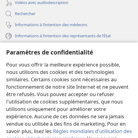
Vidéos avec audiodescription
Rechercher
Informations à l’intention des médecins
Informations à l’intention des représentants de l’État
Aide
Paramètres de confidentialité
Dons
Pour vous offrir la meilleure expérience possible,
(ouvre
une
nous utilisons des cookies et des technologies
nouvelle
similaires. Certains cookies sont nécessaires au
Bibliothèque en ligne
(ouvre
fenêtre)
fonctionnement de notre site Internet et ne peuvent
une
®
JW Hub
être refusés. Vous pouvez accepter ou refuser
nouvelle
(ouvre
fenêtre)
l'utilisation de cookies supplémentaires, que nous
une
®
JW Library
nouvelle
utilisons uniquement pour améliorer votre
fenêtre)
expérience. Aucune de ces données ne sera jamais
Watchtower Library
vendue ou utilisée à des fins de marketing. Pour en
savoir plus, lisez les
Règles mondiales d’utilisation des