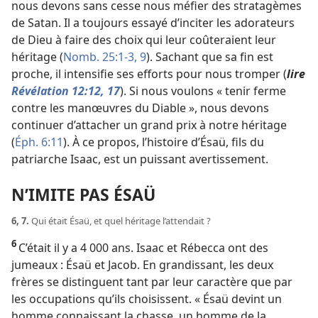
nous devons sans cesse nous méfier des stratagèmes
de Satan. Il a toujours essayé d’inciter les adorateurs
de Dieu à faire des choix qui leur coûteraient leur
héritage (
Nomb. 25:1-3,
9
). Sachant que sa fin est
proche, il intensifie ses efforts pour nous tromper (
lire
Révélation 12:12,
17
). Si nous voulons « tenir ferme
contre les manœuvres du Diable », nous devons
continuer d’attacher un grand prix à notre héritage
(
Éph. 6:11
). À ce propos, l’histoire d’Ésaü, fils du
patriarche Isaac, est un puissant avertissement.
N’IMITE PAS ÉSAÜ
6, 7.
Qui était Ésaü, et quel héritage l’attendait ?
6
C’était il y a 4 000 ans. Isaac et Rébecca ont des
jumeaux : Ésaü et Jacob. En grandissant, les deux
frères se distinguent tant par leur caractère que par
les occupations qu’ils choisissent. « Ésaü devint un
homme connaissant la chasse, un homme de la