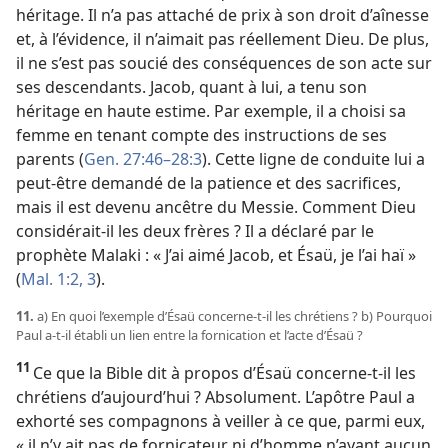
héritage. Il n’a pas attaché de prix à son droit d’aînesse
et, à l’évidence, il n’aimait pas réellement Dieu. De plus,
il ne s’est pas soucié des conséquences de son acte sur
ses descendants. Jacob, quant à lui, a tenu son
héritage en haute estime. Par exemple, il a choisi sa
femme en tenant compte des instructions de ses
parents (
Gen. 27:46–28:3
). Cette ligne de conduite lui a
peut-être demandé de la patience et des sacrifices,
mais il est devenu ancêtre du Messie. Comment Dieu
considérait-
il les deux frères ? Il a déclaré par le
prophète Malaki : « J’ai aimé Jacob, et Ésaü, je l’ai haï »
(
Mal. 1:2, 3
).
11.
a) En quoi l’exemple d’Ésaü concerne-
t-
il les chrétiens ? b) Pourquoi
Paul a-
t-
il établi un lien entre la fornication et l’acte d’Ésaü ?
11
Ce que la Bible dit à propos d’Ésaü concerne-
t-
il les
chrétiens d’aujourd’hui ? Absolument. L’apôtre Paul a
exhorté ses compagnons à veiller à ce que, parmi eux,
« il n’y ait pas de fornicateur ni d’homme n’ayant aucun