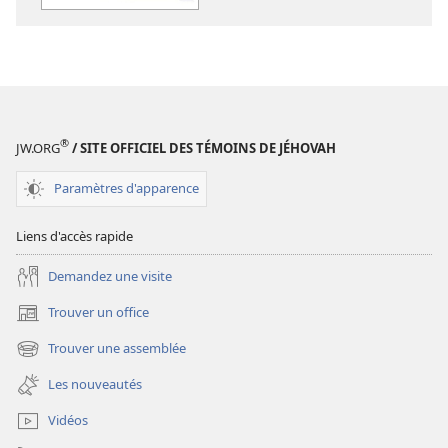
LA
LA
TOUR
TOUR
DE
DE
GARDE
GARDE
(ÉDITION
(ÉDITION
D’ÉTUDE)
D’ÉTUDE)
®
JW.ORG
/ SITE OFFICIEL DES TÉMOINS DE JÉHOVAH
Mai
Mai
2013
2013
Paramètres d'apparence
Liens d'accès rapide
Demandez une visite
Trouver un office
(ouvre
une
Trouver une assemblée
(ouvre
nouvelle
une
fenêtre)
Les nouveautés
nouvelle
fenêtre)
Vidéos