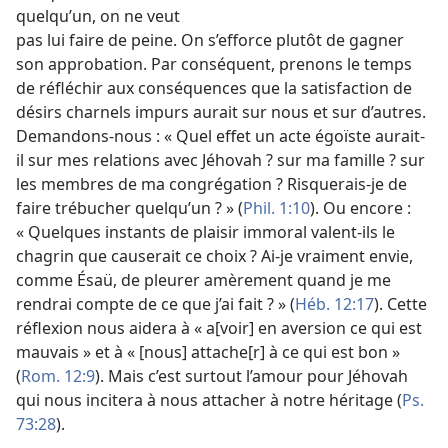
quelqu’un, on ne veut
pas lui faire de peine. On s’efforce plutôt de gagner
son approbation. Par conséquent, prenons le temps
de réfléchir aux conséquences que la satisfaction de
désirs charnels impurs aurait sur nous et sur d’autres.
Demandons-
nous : « Quel effet un acte égoïste aurait-
il sur mes relations avec Jéhovah ? sur ma famille ? sur
les membres de ma congrégation ? Risquerais-
je de
faire trébucher quelqu’un ? » (
Phil. 1:10
). Ou encore :
« Quelques instants de plaisir immoral valent-
ils le
chagrin que causerait ce choix ? Ai-
je vraiment envie,
comme Ésaü, de pleurer amèrement quand je me
rendrai compte de ce que j’ai fait ? » (
Héb. 12:17
). Cette
réflexion nous aidera à « a[voir] en aversion ce qui est
mauvais » et à « [nous] attache[r] à ce qui est bon »
(
Rom. 12:9
). Mais c’est surtout l’amour pour Jéhovah
qui nous incitera à nous attacher à notre héritage (
Ps.
73:28
).