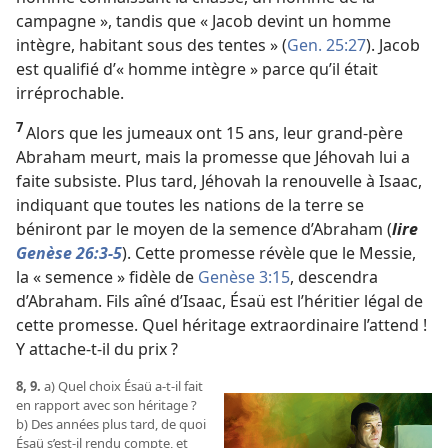
campagne », tandis que « Jacob devint un homme
intègre, habitant sous des tentes » (
Gen. 25:27
). Jacob
est qualifié d’« homme intègre » parce qu’il était
irréprochable.
7
Alors que les jumeaux ont 15 ans, leur grand-père
Abraham meurt, mais la promesse que Jéhovah lui a
faite subsiste. Plus tard, Jéhovah la renouvelle à Isaac,
indiquant que toutes les nations de la terre se
béniront par le moyen de la semence d’Abraham (
lire
Genèse 26:3-5
). Cette promesse révèle que le Messie,
la « semence » fidèle de
Genèse 3:15
, descendra
d’Abraham. Fils aîné d’Isaac, Ésaü est l’héritier légal de
cette promesse. Quel héritage extraordinaire l’attend !
Y attache-
t-
il du prix ?
8, 9.
a) Quel choix Ésaü a-
t-
il fait
en rapport avec son héritage ?
b) Des années plus tard, de quoi
Ésaü s’est-
il rendu compte, et