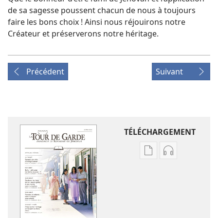
de sa sagesse poussent chacun de nous à toujours
faire les bons choix ! Ainsi nous réjouirons notre
Créateur et préserverons notre héritage.
Précédent
Suivant
TÉLÉCHARGEMENT
Options
Options
de
de
téléchargement
téléchargem
des
des
publications
enregistreme
numériques
audio