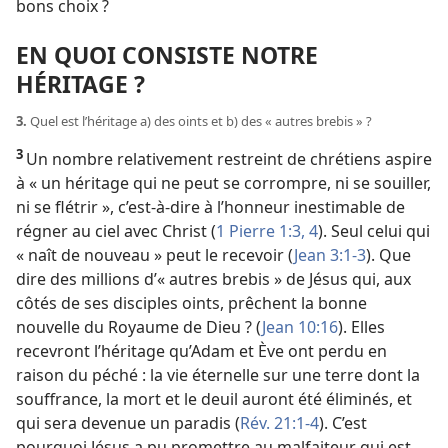
bons choix ?
EN QUOI CONSISTE NOTRE
HÉRITAGE ?
3.
Quel est l’héritage a) des oints et b) des « autres brebis » ?
3
Un nombre relativement restreint de chrétiens aspire
à « un héritage qui ne peut se corrompre, ni se souiller,
ni se flétrir », c’est-à-dire à l’honneur inestimable de
régner au ciel avec Christ (
1 Pierre 1:3, 4
). Seul celui qui
« naît de nouveau » peut le recevoir (
Jean 3:1-3
). Que
dire des millions d’« autres brebis » de Jésus qui, aux
côtés de ses disciples oints, prêchent la bonne
nouvelle du Royaume de Dieu ? (
Jean 10:16
). Elles
recevront l’héritage qu’Adam et Ève ont perdu en
raison du péché : la vie
éternelle sur une terre dont la
souffrance, la mort et le deuil auront été éliminés, et
qui sera devenue un paradis (
Rév. 21:1-4
). C’est
pourquoi Jésus a pu promettre au malfaiteur qui est