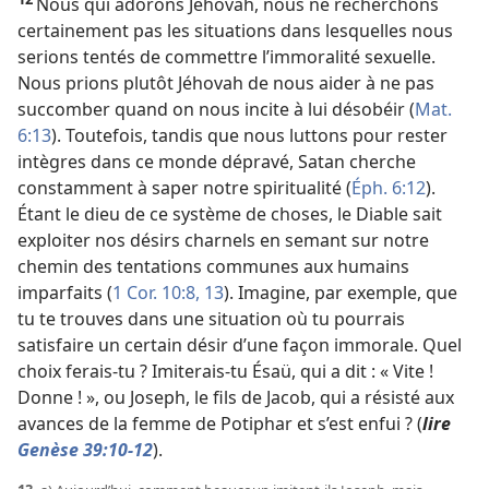
Nous qui adorons Jéhovah, nous ne recherchons
certainement pas les situations
dans lesquelles nous
serions tentés de commettre l’immoralité sexuelle.
Nous prions plutôt Jéhovah de nous aider à ne pas
succomber quand on nous incite à lui désobéir (
Mat.
6:13
). Toutefois, tandis que nous luttons pour rester
intègres dans ce monde dépravé, Satan cherche
constamment à saper notre spiritualité (
Éph. 6:12
).
Étant le dieu de ce système de choses, le Diable sait
exploiter nos désirs charnels en semant sur notre
chemin des tentations communes aux humains
imparfaits (
1 Cor. 10:8,
13
). Imagine, par exemple, que
tu te trouves dans une situation où tu pourrais
satisfaire un certain désir d’une façon immorale. Quel
choix ferais-
tu ? Imiterais-
tu Ésaü, qui a dit : « Vite !
Donne ! », ou Joseph, le fils de Jacob, qui a résisté aux
avances de la femme de Potiphar et s’est enfui ? (
lire
Genèse 39:10-12
).