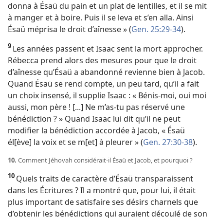
donna à Ésaü du pain et un plat de lentilles, et il se mit
à manger et à boire. Puis il se leva et s’en alla. Ainsi
Ésaü méprisa le droit d’aînesse » (
Gen. 25:29-34
).
9
Les années passent et Isaac sent la mort approcher.
Rébecca prend alors des mesures pour que le droit
d’aînesse qu’Ésaü a abandonné revienne bien à Jacob.
Quand Ésaü se rend compte, un peu tard, qu’il a fait
un choix insensé, il supplie Isaac : « Bénis-
moi, oui moi
aussi, mon père ! [...] Ne m’as-
tu pas réservé une
bénédiction ? » Quand Isaac lui dit qu’il ne peut
modifier la bénédiction accordée à Jacob, « Ésaü
él[ève] la voix et se m[et] à pleurer » (
Gen. 27:30-38
).
10.
Comment Jéhovah considérait-
il Ésaü et Jacob, et pourquoi ?
10
Quels traits de caractère d’Ésaü transparaissent
dans les Écritures ? Il a montré que, pour lui, il était
plus important de satisfaire ses désirs charnels que
d’obtenir les bénédictions qui auraient découlé de son