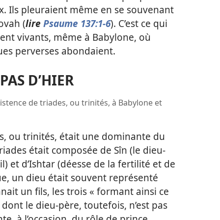
x. Ils pleuraient même en se souvenant
hovah (
lire
Psaume 137:1-6
). C’est ce qui
ement vivants, même à Babylone, où
es perverses abondaient.
 PAS D’HIER
istence de triades, ou trinités, à Babylone et
s, ou trinités, était une dominante du
triades était composée de Sîn (le dieu-
) et d’Ishtar (déesse de la fertilité et de
ue, un dieu était souvent représenté
ait un fils, les trois « formant ainsi ce
dont le dieu-père, toutefois, n’est pas
nte, à l’occasion, du rôle de prince