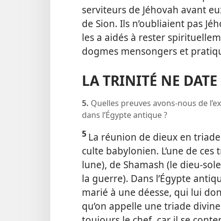
serviteurs de Jéhovah avant eu
de Sion. Ils n’oubliaient pas Jé
les a aidés à rester spirituell
dogmes mensongers et pratiqu
LA TRINITÉ NE DATE
5.
Quelles preuves avons-
nous de l’ex
dans l’Égypte antique ?
5
La réunion de dieux en triade
culte babylonien. L’une de ces 
lune), de Shamash (le dieu-soleil
la guerre). Dans l’Égypte antiq
marié à une déesse, qui lui donn
qu’on appelle une triade divine 
toujours le chef, car il se conte