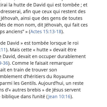
tirai la hutte de David qui est tombée ; et
redresserai, afin que ceux qui restent des
éhovah, ainsi que des gens de toutes
lés de mon nom, dit Jéhovah, qui fait ces
s anciens” » (
Actes 15:13-18
).
 de David » est tombée lorsque le roi
:11
). Mais cette « hutte » devait être
de David, devait en occuper durablement
9-36
). Comme le faisait remarquer
ait en train de trouver son
emblement d’héritiers du Royaume
 parmi les Gentils. Aujourd’hui, un reste
ns d’« autres brebis » de Jésus servent
biblique dans l’unité (
Jean 10:16
).