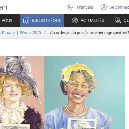
vah
Français
Se connec
Sélectionner
(ouvr
la
une
T VOUS
BIBLIOTHÈQUE
ACTUALITÉS
QU
langue
nouve
fenêt
 d'étude) | Février 2013
Accordes-​tu du prix à notre héritage spirituel 