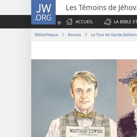
JW.ORG
Les Témoins de Jého
ACCUEIL
LA BIBLE E
Bibliothèque
Revues
La Tour de Garde (édition