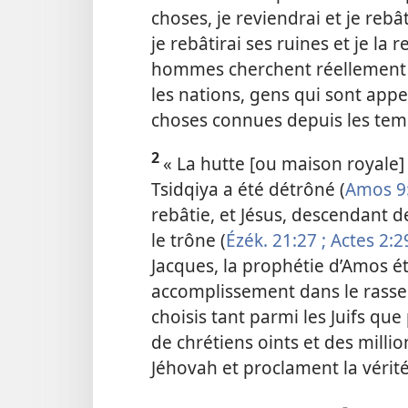
choses, je reviendrai et je rebâ
je rebâtirai ses ruines et je la 
hommes cherchent réellement J
les nations, gens qui sont appe
choses connues depuis les temp
2
« La hutte [ou maison royale]
Tsidqiya a été détrôné (
Amos 9
rebâtie, et Jésus, descendant 
le trône (
Ézék. 21:27 ;
Actes 2:2
Jacques, la prophétie d’Amos ét
accomplissement dans le rass
choisis tant parmi les Juifs que
de chrétiens oints et des millio
Jéhovah et proclament la vérité 