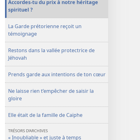
Accordes-​tu du prix à notre héritage
GARDE
GARDE
spirituel ?
(ÉDITION
(ÉDITION
D’ÉTUDE)
D’ÉTUDE)
La Garde prétorienne reçoit un
Février
Février
témoignage
2013
2013
Restons dans la vallée protectrice de
Jéhovah
Prends garde aux intentions de ton cœur
Ne laisse rien t’empêcher de saisir la
gloire
Elle était de la famille de Caïphe
TRÉSORS D’ARCHIVES
« Inoubliable » et juste à temps