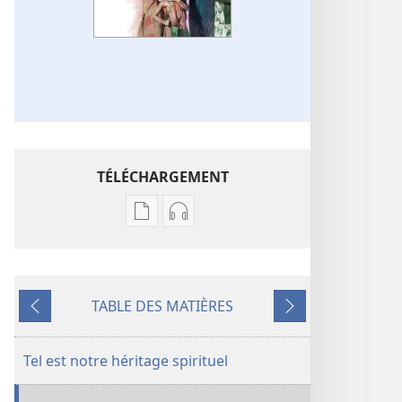
TÉLÉCHARGEMENT
Options
Options
de
de
téléchargement
téléchargement
des
des
TABLE DES MATIÈRES
publications
enregistrements
Précédent
Suivant
numériques
audio
LA
LA
Tel est notre héritage spirituel
TOUR
TOUR
DE
DE