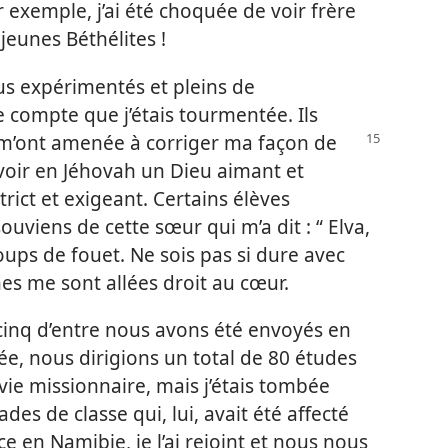
r exemple, j’ai été choquée de voir frère
jeunes Béthélites !
ous expérimentés et pleins de
 compte que j’étais tourmentée. Ils
t m’ont amenée à corriger ma façon de
à voir en Jéhovah un Dieu aimant et
rict et exigeant. Certains élèves
uviens de cette sœur qui m’a dit : “ Elva,
ps de fouet. Ne sois pas si dure avec
hes me sont allées droit au cœur.
cinq d’entre nous avons été envoyés en
ée, nous dirigions un total de 80 études
a vie missionnaire, mais j’étais tombée
s de classe qui, lui, avait été affecté
e en Namibie, je l’ai rejoint et nous nous