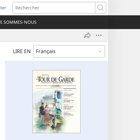
ter
e
Rechercher
I SOMMES-NOUS
lle
re)
LIRE EN