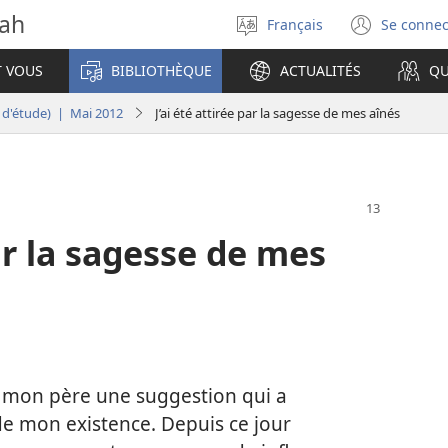
vah
Français
Se connec
Sélectionner
(ouvr
la
une
T VOUS
BIBLIOTHÈQUE
ACTUALITÉS
QU
langue
nouve
fenêt
n d'étude) | Mai 2012
J’ai été attirée par la sagesse de mes aînés
par la sagesse de mes
t à mon père une suggestion qui a
e mon existence. Depuis ce jour