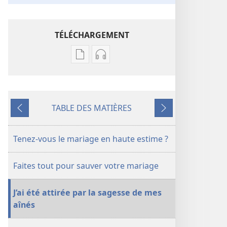
TÉLÉCHARGEMENT
Options
Options
de
de
téléchargement
téléchargement
des
des
TABLE DES MATIÈRES
publications
enregistrements
Précédent
Suivant
numériques
audio
LA
LA
Tenez-vous le mariage en haute estime ?
TOUR
TOUR
DE
DE
Faites tout pour sauver votre mariage
GARDE
GARDE
(ÉDITION
(ÉDITION
J’ai été attirée par la sagesse de mes
D’ÉTUDE)
D’ÉTUDE)
aînés
Mai
Mai
2012
2012