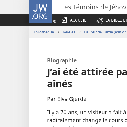
JW.ORG
Les Témoins de Jého
ACCUEIL
LA BIBLE E
Bibliothèque
Revues
La Tour de Garde (éditio
Biographie
J’ai été attirée 
aînés
Par Elva Gjerde
Il y a 70 ans, un visiteur a fai
radicalement changé le cours d