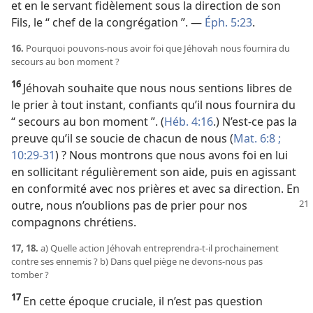
et en le servant fidèlement sous la direction de son
Fils, le “ chef de la congrégation ”. —
Éph. 5:23
.
16.
Pourquoi pouvons-​nous avoir foi que Jéhovah nous fournira du
secours au bon moment ?
16
Jéhovah souhaite que nous nous sentions libres de
le prier à tout instant, confiants qu’il nous fournira du
“ secours au bon moment ”. (
Héb. 4:16
.) N’est-​ce pas la
preuve qu’il se soucie de chacun de nous (
Mat. 6:8 ;
10:29-31
) ? Nous montrons que nous avons foi en lui
en sollicitant régulièrement son aide, puis en agissant
en conformité avec nos prières et avec sa direction. En
outre, nous n’oublions
pas de prier pour nos
compagnons chrétiens.
17, 18.
a) Quelle action Jéhovah entreprendra-​t-​il prochainement
contre ses ennemis ? b) Dans quel piège ne devons-​nous pas
tomber ?
17
En cette époque cruciale, il n’est pas question