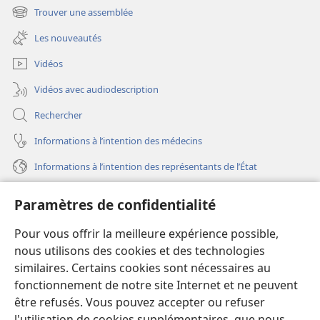
une
Trouver une assemblée
(ouvre
nouvelle
une
fenêtre)
Les nouveautés
nouvelle
fenêtre)
Vidéos
Vidéos avec audiodescription
Rechercher
Informations à l’intention des médecins
Informations à l’intention des représentants de l’État
Aide
Paramètres de confidentialité
Dons
Pour vous offrir la meilleure expérience possible,
(ouvre
une
nous utilisons des cookies et des technologies
nouvelle
similaires. Certains cookies sont nécessaires au
Bibliothèque en ligne
(ouvre
fenêtre)
fonctionnement de notre site Internet et ne peuvent
une
®
JW Hub
être refusés. Vous pouvez accepter ou refuser
nouvelle
(ouvre
fenêtre)
l'utilisation de cookies supplémentaires, que nous
une