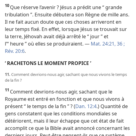
10
Que réserve l’avenir ? Jésus a prédit une “ grande
tribulation ”. Ensuite débutera son Règne de mille ans.
Il ne fait aucun doute que ces choses arriveront en
leur temps fixé. En effet, lorsque Jésus se trouvait sur
la terre, Jéhovah avait déjà arrêté le “ jour ” et
l’“ heure ” où elles se produiraient. —
Mat. 24:21,
36 ;
Rév. 20:6
.
‘ RACHETONS LE MOMENT PROPICE ’
11.
Comment devrions-​nous agir, sachant que nous vivons le temps
de la fin ?
11
Comment devrions-​nous agir, sachant que le
Royaume est entré en fonction et que nous vivons à
présent “ le temps de la fin ” ? (
Dan. 12:4
.) Quantité de
gens constatent que les conditions mondiales se
détériorent, mais il leur échappe que cet état de fait
accomplit ce que la Bible avait annoncé concernant les
derniers jours. Peut-être pensent-​ils que ce système