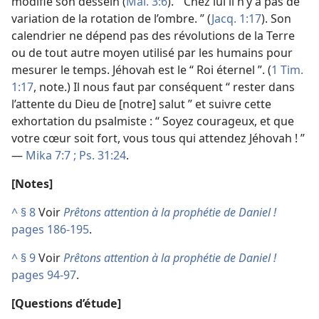
modifié son dessein (
Mal. 3:6
). “ Chez lui il n’y a pas de
variation de la rotation de l’ombre. ” (
Jacq. 1:17
). Son
calendrier ne dépend pas des révolutions de la Terre
ou de tout autre moyen utilisé par les humains pour
mesurer le temps. Jéhovah est le “ Roi éternel ”. (
1 Tim.
1:17
, note.) Il nous faut par conséquent “ rester dans
l’attente du Dieu de [notre] salut ” et suivre cette
exhortation du psalmiste : “ Soyez courageux, et que
votre cœur soit fort, vous tous qui attendez Jéhovah ! ”
—
Mika 7:7 ;
Ps. 31:24
.
[Notes]
^
§ 8
Voir
Prêtons attention à la prophétie de Daniel !
pages 186-195
.
^
§ 9
Voir
Prêtons attention à la prophétie de Daniel !
pages 94-97
.
[Questions d’étude]