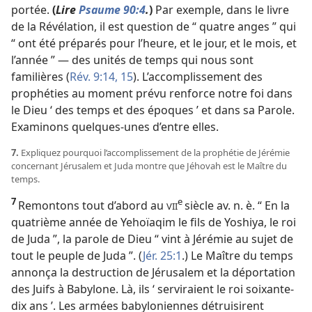
portée.
(
Lire
Psaume 90:4
.
)
Par exemple, dans le livre
de la Révélation, il est question de “ quatre anges ” qui
“ ont été préparés pour l’heure, et le jour, et le mois, et
l’année ” — des unités de temps qui nous sont
familières (
Rév. 9:14, 15
). L’accomplissement des
prophéties au moment prévu renforce notre foi dans
le Dieu ‘ des temps et des époques ’ et dans sa Parole.
Examinons quelques-unes d’entre elles.
7.
Expliquez pourquoi l’accomplissement de la prophétie de Jérémie
concernant Jérusalem et Juda montre que Jéhovah est le Maître du
temps.
7
e
Remontons tout d’abord au
siècle av. n. è. “ En la
VII
quatrième année de Yehoïaqim le fils de Yoshiya, le roi
de Juda ”, la parole de Dieu “ vint à Jérémie au sujet de
tout le peuple de Juda ”. (
Jér. 25:1
.) Le Maître du temps
annonça la destruction de Jérusalem et la déportation
des Juifs à Babylone. Là, ils ‘ serviraient le roi soixante-
dix ans ’. Les armées babyloniennes détruisirent