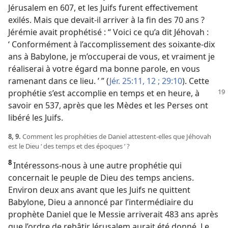
Jérusalem en 607, et les Juifs furent effectivement
exilés. Mais que devait-​il arriver à la fin des 70 ans ?
Jérémie avait prophétisé : “ Voici ce qu’a dit Jéhovah :
‘ Conformément à l’accomplissement des soixante-dix
ans à Babylone, je m’occuperai de vous, et vraiment je
réaliserai à votre égard ma bonne parole, en vous
ramenant dans ce lieu. ’ ” (
Jér. 25:11, 12 ;
29:10
). Cette
prophétie s’est accomplie en
temps et en heure, à
savoir en 537, après que les Mèdes et les Perses ont
libéré les Juifs.
8, 9.
Comment les prophéties de Daniel attestent-​elles que Jéhovah
est le Dieu ‘ des temps et des époques ’ ?
8
Intéressons-​nous à une autre prophétie qui
concernait le peuple de Dieu des temps anciens.
Environ deux ans avant que les Juifs ne quittent
Babylone, Dieu a annoncé par l’intermédiaire du
prophète Daniel que le Messie arriverait 483 ans après
que l’ordre de rebâtir Jérusalem aurait été donné. Le