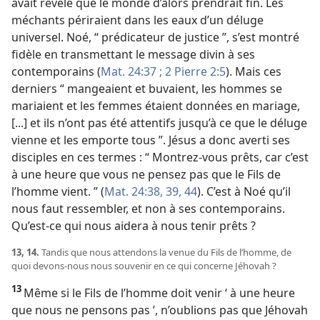
avait révélé que le monde d’alors prendrait fin. Les
méchants périraient dans les eaux d’un déluge
universel. Noé, “ prédicateur de justice ”, s’est montré
fidèle en transmettant le message divin à ses
contemporains (
Mat. 24:37 ;
2 Pierre 2:5
). Mais ces
derniers “ mangeaient et buvaient, les hommes se
mariaient et les femmes étaient données en mariage,
[...] et ils n’ont pas été attentifs jusqu’à ce que le déluge
vienne et les emporte tous ”. Jésus a donc averti ses
disciples en ces termes : “ Montrez-​vous prêts, car c’est
à une heure que vous ne pensez pas que le Fils de
l’homme vient. ” (
Mat. 24:38, 39,
44
). C’est à Noé qu’il
nous faut ressembler, et non à ses contemporains.
Qu’est-​ce qui nous aidera à nous tenir prêts ?
13, 14.
Tandis que nous attendons la venue du Fils de l’homme, de
quoi devons-​nous nous souvenir en ce qui concerne Jéhovah ?
13
Même si le Fils de l’homme doit venir ‘ à une heure
que nous ne pensons pas ’, n’oublions pas que Jéhovah