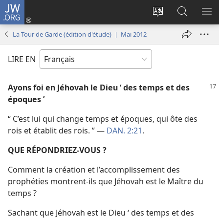
JW.ORG
Se
connecter
Changer
Recherch
AF
(ouvre
la
sur
LE
La Tour de Garde (édition d'étude) | Mai 2012
une
langue
JW.ORG
ME
nouvelle
du
LIRE EN
fenêtre)
site
Ayons foi en Jéhovah le Dieu ‘ des temps et des
époques ’
“ C’est lui qui change temps et époques, qui ôte des
rois et établit des rois. ” —
DAN. 2:21
.
QUE RÉPONDRIEZ-​VOUS ?
Comment la création et l’accomplissement des
prophéties montrent-​ils que Jéhovah est le Maître du
temps ?
Sachant que Jéhovah est le Dieu ‘ des temps et des