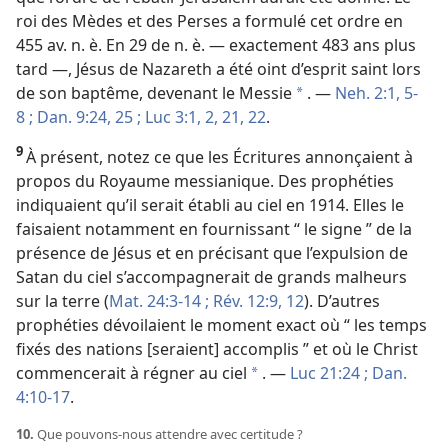
roi des Mèdes et des Perses a formulé cet ordre en
455 av. n. è. En 29 de n. è. — exactement 483 ans plus
tard —, Jésus de Nazareth a été oint d’esprit saint lors
de son baptême, devenant le Messie
. —
Neh. 2:1,
5-
*
8 ;
Dan. 9:24, 25 ;
Luc 3:1, 2,
21, 22
.
9
À présent, notez ce que les Écritures annonçaient à
propos du Royaume messianique. Des prophéties
indiquaient qu’il serait établi au ciel en 1914. Elles le
faisaient notamment en fournissant “ le signe ” de la
présence de Jésus et en précisant que l’expulsion de
Satan du ciel s’accompagnerait de grands malheurs
sur la terre (
Mat. 24:3-14 ;
Rév. 12:9,
12
). D’autres
prophéties dévoilaient le moment exact où “ les temps
fixés des nations [seraient] accomplis ” et où le Christ
commencerait à régner au ciel
. —
Luc 21:24 ;
Dan.
*
4:10-17
.
10.
Que pouvons-​nous attendre avec certitude ?