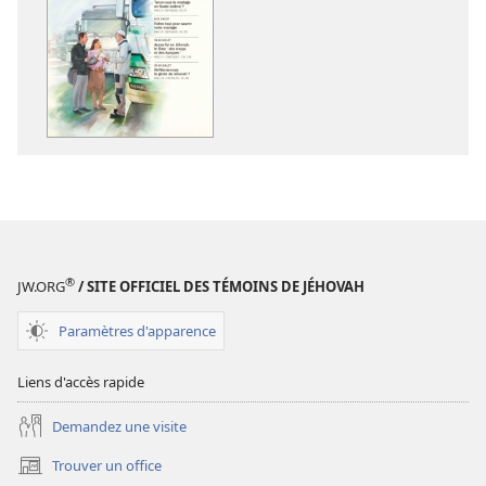
de
de
téléchargement
téléchargem
des
des
publications
enregistreme
numériques
audio
LA
LA
TOUR
TOUR
DE
DE
GARDE
GARDE
(ÉDITION
(ÉDITION
D’ÉTUDE)
D’ÉTUDE)
®
JW.ORG
/ SITE OFFICIEL DES TÉMOINS DE JÉHOVAH
Mai
Mai
2012
2012
Paramètres d'apparence
Liens d'accès rapide
Demandez une visite
Trouver un office
(ouvre