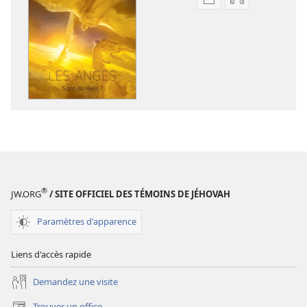
Options
Options
de
de
téléchargement
téléchargem
des
des
publications
enregistreme
numériques
audio
LA
LA
TOUR
TOUR
DE
DE
GARDE
GARDE
Les
Les
anges :
anges :
®
JW.ORG
/ SITE OFFICIEL DES TÉMOINS DE JÉHOVAH
sont-​
sont-​
ils
ils
Paramètres d'apparence
réels ?
réels ?
Liens d'accès rapide
Demandez une visite
Trouver un office