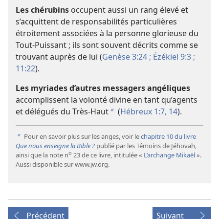
Les chérubins
occupent aussi un rang élevé et
s’acquittent de responsabilités particulières
étroitement associées à la personne glorieuse du
Tout-Puissant ; ils sont souvent décrits comme se
trouvant auprès de lui (
Genèse 3:24 ;
Ézékiel 9:3 ;
11:22
).
Les myriades d’autres messagers angéliques
accomplissent la volonté divine en tant qu’agents
et délégués du Très-Haut
(
Hébreux 1:7,
14
).
b
Pour en savoir plus sur les anges, voir le
chapitre 10 du livre
b
Que nous enseigne la Bible ?
publié par les Témoins de Jéhovah,
o
ainsi que la note n
23 de ce livre, intitulée «
L’archange Mikaël
».
Aussi disponible sur www.jw.org.
Précédent
Suivant