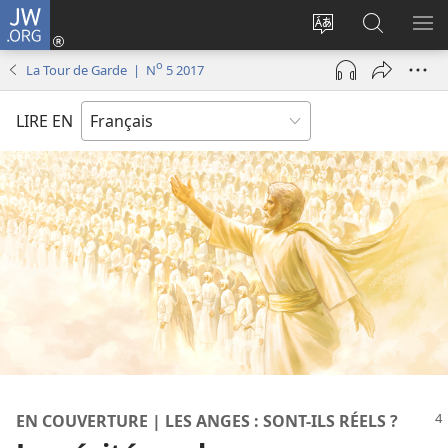
JW.ORG
Se
connecter
Changer
Recherch
AF
(ouvre
la
sur
LE
o
La Tour de Garde | N
5 2017
une
langue
JW.ORG
ME
nouvelle
du
LIRE EN
fenêtre)
site
EN COUVERTURE | LES ANGES : SONT-​ILS RÉELS ?