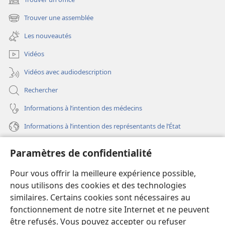
(ouvre
une
Trouver une assemblée
(ouvre
nouvelle
une
fenêtre)
Les nouveautés
nouvelle
fenêtre)
Vidéos
Vidéos avec audiodescription
Rechercher
Informations à l’intention des médecins
Informations à l’intention des représentants de l’État
Aide
Paramètres de confidentialité
Dons
Pour vous offrir la meilleure expérience possible,
(ouvre
une
nous utilisons des cookies et des technologies
nouvelle
similaires. Certains cookies sont nécessaires au
Bibliothèque en ligne
(ouvre
fenêtre)
fonctionnement de notre site Internet et ne peuvent
une
®
JW Hub
être refusés. Vous pouvez accepter ou refuser
nouvelle
(ouvre