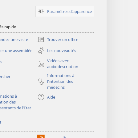
Paramètres d'apparence
ès rapide
dez une visite
Trouver un office
(ouvre
une
er une assemblée
Les nouveautés
nouvelle
fenêtre)
Vidéos avec
os
audiodescription
Informations à
ercher
l’intention des
médecins
mations à
Aide
ention des
sentants de l’État
s
®