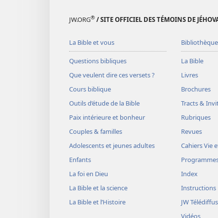
®
JW.ORG
/ SITE OFFICIEL DES TÉMOINS DE JÉHOV
La Bible et vous
Bibliothèque
Questions bibliques
La Bible
Que veulent dire ces versets ?
Livres
Cours biblique
Brochures
Outils d’étude de la Bible
Tracts & Invi
Paix intérieure et bonheur
Rubriques
Couples & familles
Revues
Adolescents et jeunes adultes
Cahiers Vie e
Enfants
Programme
La foi en Dieu
Index
La Bible et la science
Instructions
La Bible et l’Histoire
JW Télédiffu
Vidéos