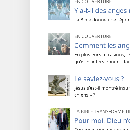
EN COUVERTURE
Y a-​t-​il des ange
La Bible donne une répons
EN COUVERTURE
Comment les ange
En plusieurs occasions, D
qu’elles interviennent da
Le saviez-​vous ?
Jésus s’est-​il montré insu
chiens » ?
LA BIBLE TRANSFORME DE
Pour moi, Dieu n’e
Comment une personne, do