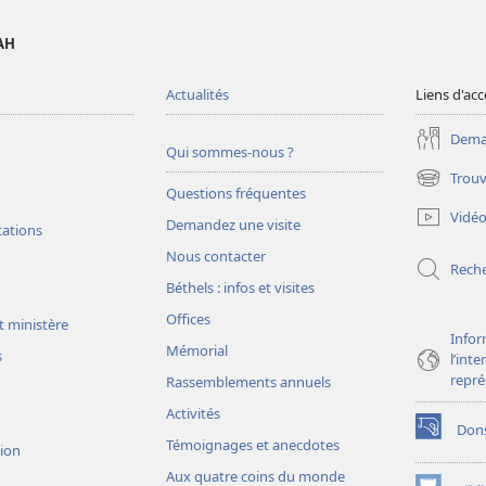
AH
Actualités
Liens d'acc
Deman
Qui sommes-nous ?
Trouv
(ouvre
Questions fréquentes
une
Vidé
Demandez une visite
nouvelle
tations
fenêtre)
Nous contacter
Rech
Béthels : infos et visites
Offices
t ministère
Infor
Mémorial
s
l’int
repré
Rassemblements annuels
Activités
Don
(ouvre
Témoignages et anecdotes
sion
une
Aux quatre coins du monde
nouvelle