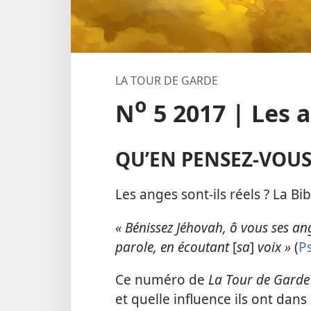
LA TOUR DE GARDE
o
N
5 2017 | Les an
QU’EN PENSEZ-​VOUS
Les anges sont-​ils réels ? La Bibl
« Bénissez Jéhovah, ô vous ses ang
parole, en écoutant
[
sa
]
voix »
(
P
Ce numéro de
La Tour de Garde
et quelle influence ils ont dans 