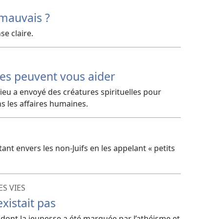
s mauvais ?
e claire.
s peuvent vous aider
ieu a envoyé des créatures spirituelles pour
ns les affaires humaines.
ltant envers les non-Juifs en les appelant « petits
S VIES
xistait pas
nt la jeunesse a été marquée par l’athéisme et