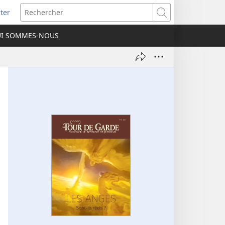
ter
e
Rechercher
I SOMMES-NOUS
lle
re)