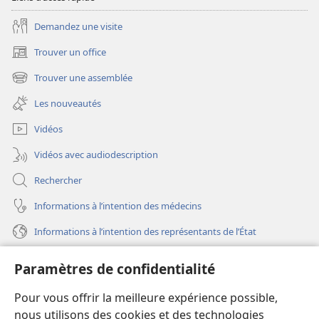
vous ?
vous ?
Demandez une visite
Trouver un office
(ouvre
une
Trouver une assemblée
(ouvre
nouvelle
une
fenêtre)
Les nouveautés
nouvelle
fenêtre)
Vidéos
Vidéos avec audiodescription
Rechercher
Informations à l’intention des médecins
Informations à l’intention des représentants de l’État
Aide
Paramètres de confidentialité
Dons
Pour vous offrir la meilleure expérience possible,
(ouvre
une
nous utilisons des cookies et des technologies