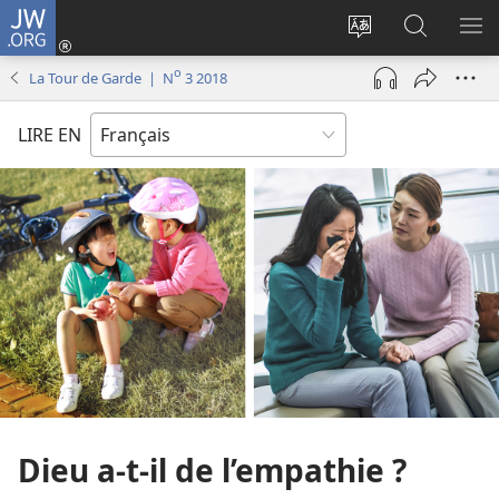
JW.ORG
Se
connecter
Changer
Recherch
AF
(ouvre
la
sur
LE
o
La Tour de Garde | N
3 2018
une
langue
JW.ORG
ME
nouvelle
du
LIRE EN
fenêtre)
site
Dieu a-​t-​il de l’empathie ?