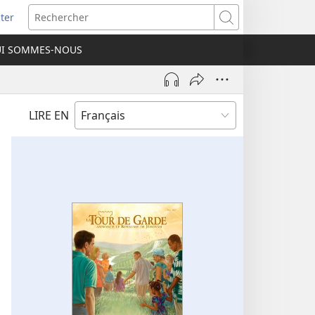
ter
e
Rechercher
I SOMMES-NOUS
lle
re)
LIRE EN