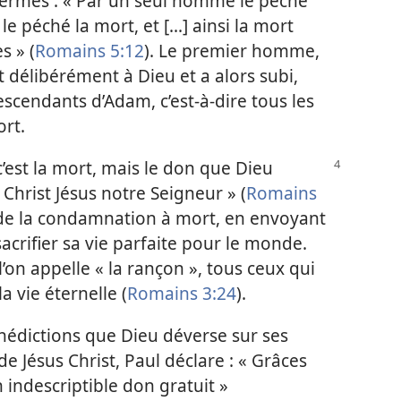
 termes : « Par un seul homme le péché
e péché la mort, et [...] ainsi la mort
s » (
Romains 5:12
). Le premier homme,
délibérément à Dieu et a alors subi,
escendants d’Adam, c’est-à-dire tous les
ort.
c’est la mort, mais le don que Dieu
r Christ Jésus notre Seigneur » (
Romains
é de la condamnation à mort, en envoyant
 sacrifier sa vie parfaite pour le monde.
 l’on appelle « la rançon », tous ceux qui
a vie éternelle (
Romains 3:24
).
énédictions que Dieu déverse sur ses
e Jésus Christ, Paul déclare : « Grâces
 indescriptible don gratuit »