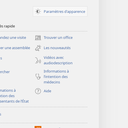
Paramètres d'apparence
ès rapide
dez une visite
Trouver un office
(ouvre
une
er une assemblée
Les nouveautés
nouvelle
fenêtre)
Vidéos avec
os
audiodescription
Informations à
ercher
l’intention des
médecins
mations à
Aide
ention des
sentants de l’État
s