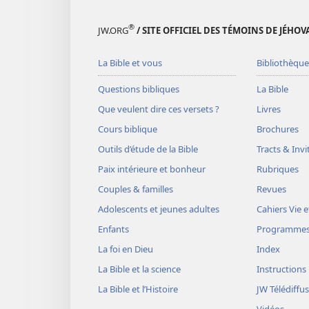
®
JW.ORG
/ SITE OFFICIEL DES TÉMOINS DE JÉHOV
La Bible et vous
Bibliothèque
Questions bibliques
La Bible
Que veulent dire ces versets ?
Livres
Cours biblique
Brochures
Outils d’étude de la Bible
Tracts & Invi
Paix intérieure et bonheur
Rubriques
Couples & familles
Revues
Adolescents et jeunes adultes
Cahiers Vie e
Enfants
Programme
La foi en Dieu
Index
La Bible et la science
Instructions
La Bible et l’Histoire
JW Télédiffu
Vidéos