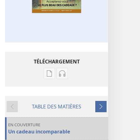
TÉLÉCHARGEMENT
Options
Options
de
de
téléchargement
téléchargement
des
des
TABLE DES MATIÈRES
publications
enregistrements
Précédent
Suivant
numériques
audio
LA
LA
EN COUVERTURE
TOUR
TOUR
Un cadeau incomparable
DE
DE