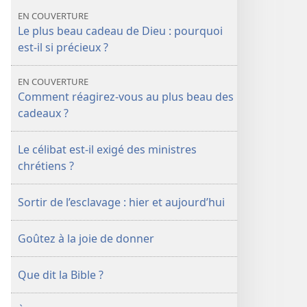
GARDE
GARDE
EN COUVERTURE
Accepterez-​
Accepterez-​
Le plus beau cadeau de Dieu : pourquoi
vous
vous
est-​il si précieux ?
le
le
plus
plus
EN COUVERTURE
beau
beau
Comment réagirez-​vous au plus beau des
des
des
cadeaux ?
cadeaux ?
cadeaux ?
Le célibat est-​il exigé des ministres
chrétiens ?
Sortir de l’esclavage : hier et aujourd’hui
Goûtez à la joie de donner
Que dit la Bible ?