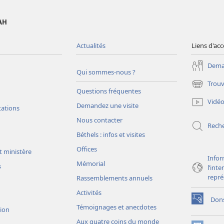
AH
Actualités
Liens d'acc
Deman
Qui sommes-nous ?
Trouv
(ouvre
Questions fréquentes
une
Vidé
Demandez une visite
nouvelle
tations
fenêtre)
Nous contacter
Rech
Béthels : infos et visites
Offices
t ministère
Infor
Mémorial
s
l’int
repré
Rassemblements annuels
Activités
Don
(ouvre
Témoignages et anecdotes
sion
une
Aux quatre coins du monde
nouvelle