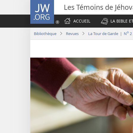
JW.ORG
Les Témoins de Jého
ACCUEIL
LA BIBLE E
o
Bibliothèque
Revues
La Tour de Garde | N
2 