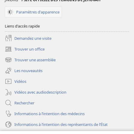
qui
qui
vous
vous
Paramètres d'apparence
apportera
apportera
beaucoup
beaucoup
Liens d'accès rapide
Demandez une visite
Trouver un office
(ouvre
une
Trouver une assemblée
(ouvre
nouvelle
une
fenêtre)
Les nouveautés
nouvelle
fenêtre)
Vidéos
Vidéos avec audiodescription
Rechercher
Informations à l’intention des médecins
Informations à l’intention des représentants de l’État