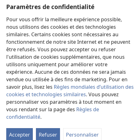
Aide
Paramètres de confidentialité
Dons
Pour vous offrir la meilleure expérience possible,
(ouvre
une
nous utilisons des cookies et des technologies
nouvelle
similaires. Certains cookies sont nécessaires au
Bibliothèque en ligne
(ouvre
fenêtre)
fonctionnement de notre site Internet et ne peuvent
une
®
JW Hub
être refusés. Vous pouvez accepter ou refuser
nouvelle
(ouvre
fenêtre)
l'utilisation de cookies supplémentaires, que nous
une
®
JW Library
nouvelle
utilisons uniquement pour améliorer votre
fenêtre)
expérience. Aucune de ces données ne sera jamais
Watchtower Library
vendue ou utilisée à des fins de marketing. Pour en
savoir plus, lisez les
Règles mondiales d’utilisation des
cookies et technologies similaires
. Vous pouvez
personnaliser vos paramètres à tout moment en
Copyright
© 2026 Watch Tower Bible and Tract Society of Pennsylvania.
vous rendant sur la page des
Règles de
CONDITIONS D’UTILISATION
|
RÈGLES DE CONFIDENTIALITÉ
|
confidentialité
.
M
PARAMÈTRES DE CONFIDENTIALITÉ
la
Accepter
Refuser
Personnaliser
ta