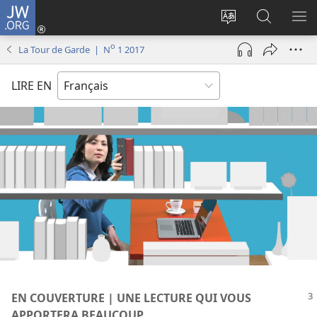
JW.ORG
Se
connecter
Changer
Recherch
AF
(ouvre
la
sur
LE
o
La Tour de Garde | N
1 2017
une
langue
JW.ORG
ME
nouvelle
du
LIRE EN
fenêtre)
site
EN COUVERTURE | UNE LECTURE QUI VOUS
APPORTERA BEAUCOUP