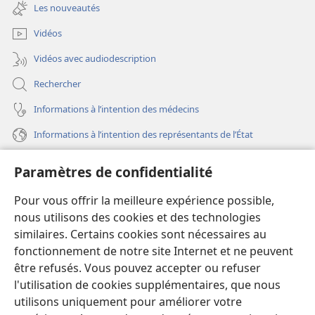
une
fenêtre)
Les nouveautés
nouvelle
fenêtre)
Vidéos
Vidéos avec audiodescription
Rechercher
Informations à l’intention des médecins
Informations à l’intention des représentants de l’État
Aide
Paramètres de confidentialité
Dons
Pour vous offrir la meilleure expérience possible,
(ouvre
une
nous utilisons des cookies et des technologies
nouvelle
similaires. Certains cookies sont nécessaires au
Bibliothèque en ligne
(ouvre
fenêtre)
fonctionnement de notre site Internet et ne peuvent
une
®
JW Hub
être refusés. Vous pouvez accepter ou refuser
nouvelle
(ouvre
fenêtre)
l'utilisation de cookies supplémentaires, que nous
une
®
JW Library
nouvelle
utilisons uniquement pour améliorer votre
fenêtre)