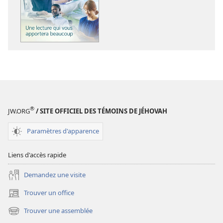
des
des
publications
enregistreme
numériques
audio
LA
LA
TOUR
TOUR
DE
DE
GARDE
GARDE
Une
Une
lecture
lecture
®
JW.ORG
/ SITE OFFICIEL DES TÉMOINS DE JÉHOVAH
qui
qui
vous
vous
Paramètres d'apparence
apportera
apportera
beaucoup
beaucoup
Liens d'accès rapide
Demandez une visite
Trouver un office
(ouvre
une
Trouver une assemblée
(ouvre
nouvelle