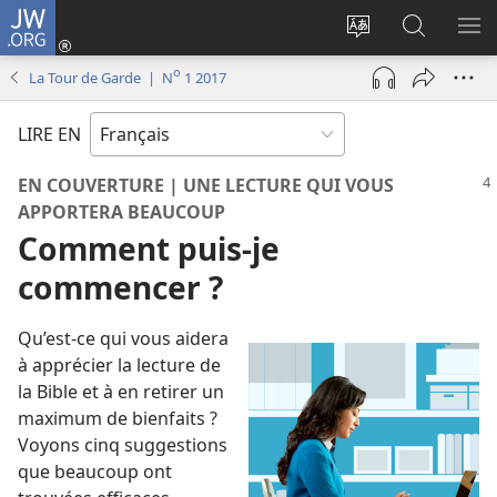
JW.ORG
Se
connecter
Changer
Recherch
AF
(ouvre
la
sur
LE
o
La Tour de Garde | N
1 2017
une
langue
JW.ORG
ME
nouvelle
du
LIRE EN
fenêtre)
site
EN COUVERTURE | UNE LECTURE QUI VOUS
APPORTERA BEAUCOUP
Comment puis-​je
commencer ?
Qu’est-​ce qui vous aidera
à apprécier la lecture de
la Bible et à en retirer un
maximum de bienfaits ?
Voyons cinq suggestions
que beaucoup ont