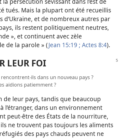
t la persécution sévissant dans l’est de
té tués. Mais la plupart ont été recueillis
ons d’Ukraine, et de nombreux autres par
ays, ils restent politiquement neutres,
nde », et continuent avec zèle
e de la parole » (
Jean 15:19 ;
Actes 8:4
).
ER LEUR FOI
s rencontrent-​ils dans un nouveau pays ?
les aidions patiemment ?
n de leur pays, tandis que beaucoup
 à l’étranger, dans un environnement
nt peut-être des États de la nourriture,
ils ne trouvent pas toujours les aliments
s réfugiés des pays chauds peuvent ne