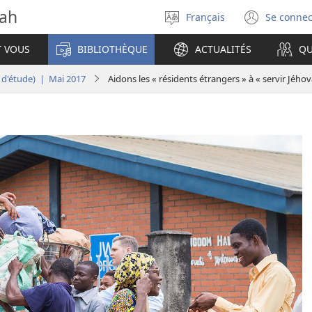
vah
Français
Se connec
Sélectionner
(ouvr
la
une
T VOUS
BIBLIOTHÈQUE
ACTUALITÉS
QU
langue
nouve
fenêt
n d'étude) | Mai 2017
Aidons les « résidents étrangers » à « servir Jéhov