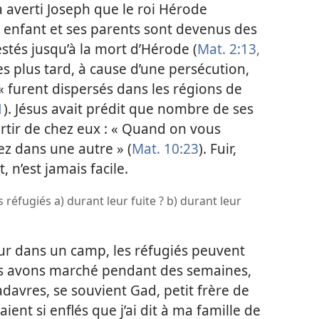
 averti Joseph que le roi Hérode
ne enfant et ses parents sont devenus des
estés jusqu’à la mort d’Hérode (
Mat. 2:13,
es plus tard, à cause d’une persécution,
 « furent dispersés dans les régions de
1
). Jésus avait prédit que nombre de ses
artir de chez eux : « Quand on vous
ez dans une autre » (
Mat. 10:23
). Fuir,
 n’est jamais facile.
réfugiés a) durant leur fuite ? b) durant leur
our dans un camp, les réfugiés peuvent
us avons marché pendant des semaines,
davres, se souvient Gad, petit frère de
taient si enflés que j’ai dit à ma famille de