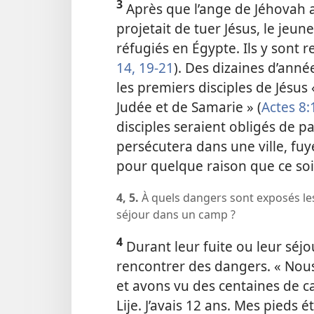
3
Après que l’ange de Jéhovah a
projetait de tuer Jésus, le jeu
réfugiés en Égypte. Ils y sont r
14,
19-21
). Des dizaines d’anné
les premiers disciples de Jésus
Judée et de Samarie » (
Actes 8:
disciples seraient obligés de p
persécutera dans une ville, fuy
pour quelque raison que ce soit,
4, 5.
À quels dangers sont exposés les 
séjour dans un camp ?
4
Durant leur fuite ou leur séj
rencontrer des dangers. « No
et avons vu des centaines de ca
Lije. J’avais 12 ans. Mes pieds é