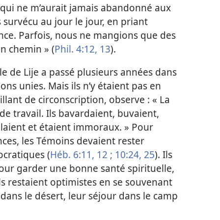
 qui ne m’aurait jamais abandonné aux
 survécu au jour le jour, en priant
iance. Parfois, nous ne mangions que des
n chemin » (
Phil. 4:12, 13
).
le de Lije a passé plusieurs années dans
ns unies. Mais ils n’y étaient pas en
illant de circonscription, observe : « La
e travail. Ils bavardaient, buvaient,
olaient et étaient immoraux. » Pour
nces, les Témoins devaient rester
ocratiques (
Héb. 6:11, 12 ;
10:24, 25
). Ils
ur garder une bonne santé spirituelle,
ls restaient optimistes en se souvenant
dans le désert, leur séjour dans le camp