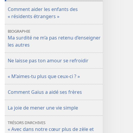
GARDE
GARDE
Comment aider les enfants des
(ÉDITION
(ÉDITION
« résidents étrangers »
D’ÉTUDE)
D’ÉTUDE)
Mai
Mai
BIOGRAPHIE
2017
2017
Ma surdité ne m’a pas retenu d’enseigner
les autres
Ne laisse pas ton amour se refroidir
« M’aimes-​tu plus que ceux-ci ? »
Comment Gaïus a aidé ses frères
La joie de mener une vie simple
TRÉSORS D’ARCHIVES
« Avec dans notre cœur plus de zèle et