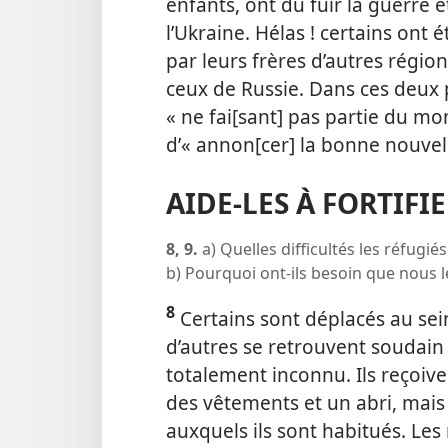
enfants, ont dû fuir la guerre e
l’Ukraine. Hélas ! certains ont é
par leurs frères d’autres régi
ceux de Russie. Dans ces deux p
« ne fai[sant] pas partie du mo
d’« annon[cer] la bonne nouvell
AIDE-​LES À FORTIFI
8, 9.
a) Quelles difficultés les réfugié
b) Pourquoi ont-​ils besoin que nous 
8
Certains sont déplacés au sei
d’autres se retrouvent soudain
totalement inconnu. Ils reçoive
des vêtements et un abri, mais 
auxquels ils sont habitués. Le