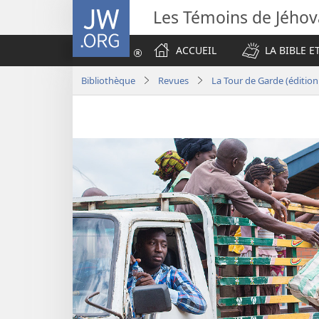
JW.ORG
Les Témoins de Jého
ACCUEIL
LA BIBLE E
Bibliothèque
Revues
La Tour de Garde (éditio