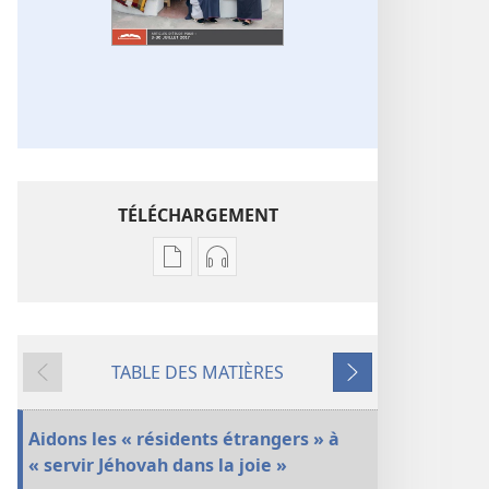
TÉLÉCHARGEMENT
Options
Options
de
de
téléchargement
téléchargement
des
des
TABLE DES MATIÈRES
publications
enregistrements
Précédent
Suivant
numériques
audio
LA
LA
Aidons les « résidents étrangers » à
TOUR
TOUR
« servir Jéhovah dans la joie »
DE
DE