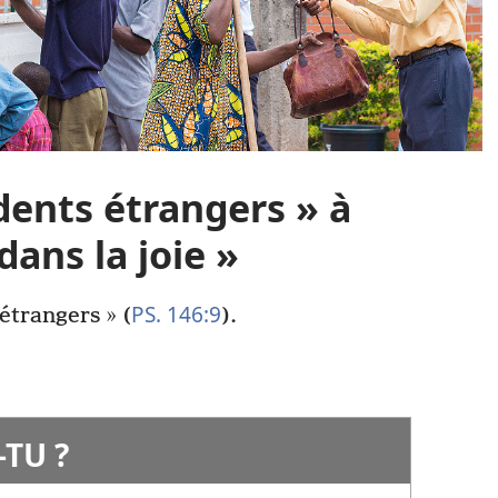
idents étrangers » à
dans la joie »
PS. 146:9
étrangers » (
).
TU ?