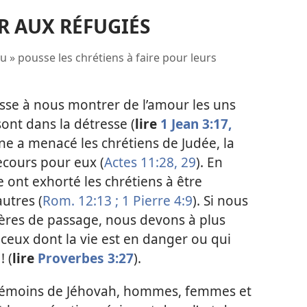
R AUX RÉFUGIÉS
u » pousse les chrétiens à faire pour leurs
sse à nous montrer de l’amour les uns
sont dans la détresse (
lire
1 Jean 3:17,
ne a menacé les chrétiens de Judée, la
ecours pour eux (
Actes 11:28, 29
). En
e ont exhorté les chrétiens à être
autres (
Rom. 12:13 ;
1 Pierre 4:9
). Si nous
rères de passage, nous devons à plus
à ceux dont la vie est en danger ou qui
! (
lire
Proverbes 3:27
).
Témoins de Jéhovah, hommes, femmes et