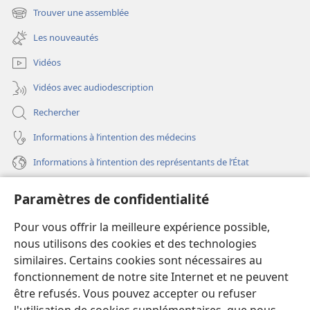
une
Trouver une assemblée
(ouvre
nouvelle
une
fenêtre)
Les nouveautés
nouvelle
fenêtre)
Vidéos
Vidéos avec audiodescription
Rechercher
Informations à l’intention des médecins
Informations à l’intention des représentants de l’État
Aide
Paramètres de confidentialité
Dons
Pour vous offrir la meilleure expérience possible,
(ouvre
une
nous utilisons des cookies et des technologies
nouvelle
similaires. Certains cookies sont nécessaires au
Bibliothèque en ligne
(ouvre
fenêtre)
fonctionnement de notre site Internet et ne peuvent
une
®
JW Hub
être refusés. Vous pouvez accepter ou refuser
nouvelle
(ouvre
fenêtre)