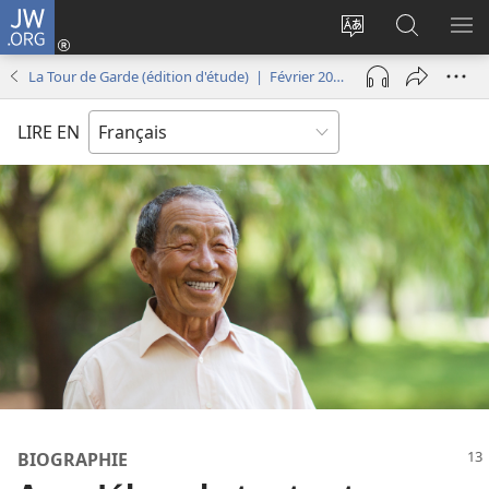
JW.ORG
Se
connecter
Changer
Recherch
AF
(ouvre
la
sur
LE
La Tour de Garde (édition d'étude) | Février 2018
une
langue
JW.ORG
ME
nouvelle
du
LIRE EN
fenêtre)
site
BIOGRAPHIE