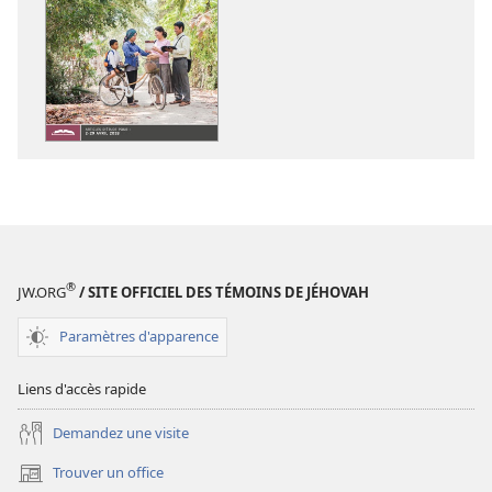
de
de
téléchargement
téléchargem
des
des
publications
enregistreme
numériques
audio
LA
LA
TOUR
TOUR
DE
DE
GARDE
GARDE
(ÉDITION
(ÉDITION
D’ÉTUDE)
D’ÉTUDE)
®
JW.ORG
/ SITE OFFICIEL DES TÉMOINS DE JÉHOVAH
Février
Février
2018
2018
Paramètres d'apparence
Liens d'accès rapide
Demandez une visite
Trouver un office
(ouvre