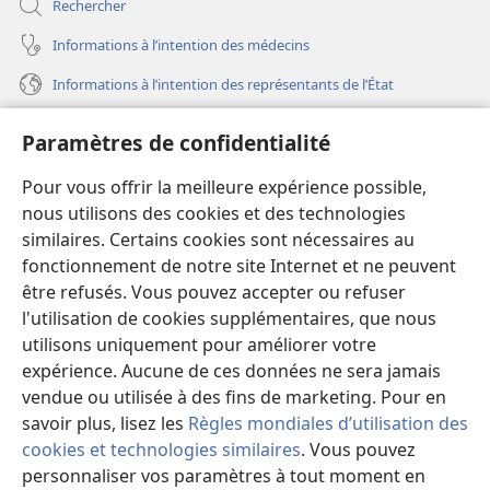
Rechercher
Informations à l’intention des médecins
Informations à l’intention des représentants de l’État
Aide
Paramètres de confidentialité
Dons
Pour vous offrir la meilleure expérience possible,
(ouvre
une
nous utilisons des cookies et des technologies
nouvelle
similaires. Certains cookies sont nécessaires au
Bibliothèque en ligne
(ouvre
fenêtre)
fonctionnement de notre site Internet et ne peuvent
une
®
JW Hub
être refusés. Vous pouvez accepter ou refuser
nouvelle
(ouvre
fenêtre)
l'utilisation de cookies supplémentaires, que nous
une
®
JW Library
nouvelle
utilisons uniquement pour améliorer votre
fenêtre)
expérience. Aucune de ces données ne sera jamais
Watchtower Library
vendue ou utilisée à des fins de marketing. Pour en
savoir plus, lisez les
Règles mondiales d’utilisation des
cookies et technologies similaires
. Vous pouvez
personnaliser vos paramètres à tout moment en