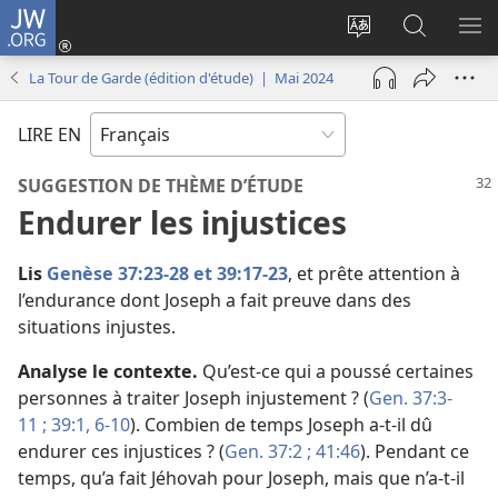
JW.ORG
Se
connecter
Changer
Recherch
AF
(ouvre
la
sur
LE
La Tour de Garde (édition d'étude) | Mai 2024
une
langue
JW.ORG
ME
nouvelle
du
LIRE EN
fenêtre)
site
SUGGESTION DE THÈME D’ÉTUDE
Endurer les injustices
Lis
Genèse 37:23-28 et
39:17-23
, et prête attention à
l’endurance dont Joseph a fait preuve dans des
situations injustes.
Analyse le contexte.
Qu’est-ce qui a poussé certaines
personnes à traiter Joseph injustement ? (
Gen. 37:3-
11 ;
39:1,
6-10
). Combien de temps Joseph a-t-il dû
endurer ces injustices ? (
Gen. 37:2 ;
41:46
). Pendant ce
temps, qu’a fait Jéhovah pour Joseph, mais que n’a-t-il