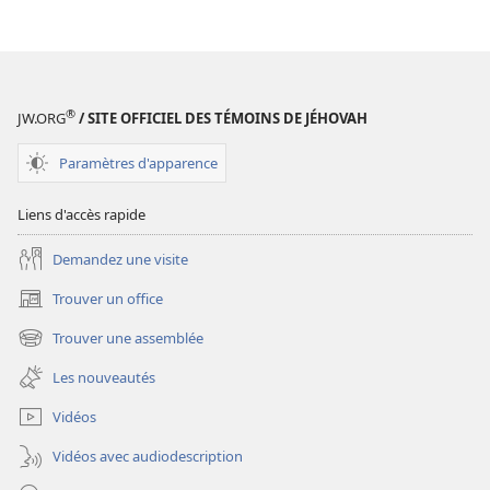
TOUR
TOUR
DE
DE
GARDE
GARDE
(ÉDITION
(ÉDITION
D’ÉTUDE)
D’ÉTUDE)
®
JW.ORG
/ SITE OFFICIEL DES TÉMOINS DE JÉHOVAH
Mai
Mai
2024
2024
Paramètres d'apparence
Liens d'accès rapide
Demandez une visite
Trouver un office
(ouvre
une
Trouver une assemblée
(ouvre
nouvelle
une
fenêtre)
Les nouveautés
nouvelle
fenêtre)
Vidéos
Vidéos avec audiodescription