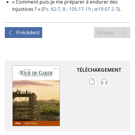
« Comment puis-je me préparer à endurer des
injustices ? » (
Ps. 62:7, 8 ;
105:17-19
;
w19.07
2-7
).
Précédent
Suivant
TÉLÉCHARGEMENT
Options
Options
de
de
téléchargement
téléchargem
des
des
publications
enregistreme
numériques
audio
LA
LA