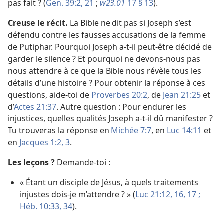
pas fait ? (
Gen. 39:2,
21
;
w23.01
17 § 13
).
Creuse le récit.
La Bible ne dit pas si Joseph s’est
défendu contre les fausses accusations de la femme
de Putiphar. Pourquoi Joseph a-t-il peut-être décidé de
garder le silence ? Et pourquoi ne devons-nous pas
nous attendre à ce que la Bible nous révèle tous les
détails d’une histoire ? Pour obtenir la réponse à ces
questions, aide-toi de
Proverbes 20:2
, de
Jean 21:25
et
d’
Actes 21:37
. Autre question : Pour endurer les
injustices, quelles qualités Joseph a-t-il dû manifester ?
Tu trouveras la réponse en
Michée 7:7
, en
Luc 14:11
et
en
Jacques 1:2, 3
.
Les leçons ?
Demande-toi :
« Étant un disciple de Jésus, à quels traitements
injustes dois-je m’attendre ? » (
Luc 21:12,
16, 17 ;
Héb. 10:33, 34
).