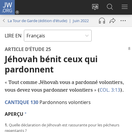
JW.ORG
Se
connecter
Changer
Recherch
AF
(ouvre
la
sur
LE
La Tour de Garde (édition d'étude) | Juin 2022
une
langue
JW.ORG
ME
nouvelle
du
LIRE EN
fenêtre)
site
ARTICLE D’ÉTUDE 25
Jéhovah bénit ceux qui
pardonnent
« Tout comme Jéhovah vous a pardonné volontiers,
COL. 3:13
vous devez vous pardonner volontiers » (
).
CANTIQUE 130
Pardonnons volontiers
APERÇU
a
1.
Quelle déclaration de Jéhovah est rassurante pour les pécheurs
repentants ?