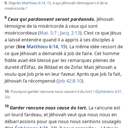
9.
D’après
Matthieu 6:14, 15
, à qui Jéhovah témoigne-​t-​il de la
miséricorde ?
9
Ceux qui pardonnent seront pardonnés.
Jéhovah
témoigne de la miséricorde à ceux qui sont
miséricordieux (
Mat. 5:7 ;
Jacq. 2:13
). C’est ce que Jésus
a laissé entendre quand il a appris à ses disciples à
prier (
lire
Matthieu 6:14, 15
). La même idée ressort de
ce que Jéhovah a demandé à Job de faire. Cet homme
fidèle avait été blessé par les remarques pleines de
dureté d’Élifaz, de Bildad et de Zofar. Mais Jéhovah a
voulu que Job prie en leur faveur. Après que Job l’a fait,
Jéhovah l’a récompensé (
Job 42:8-10
).
10.
Pourquoi garder rancune nous cause-​t-​il du tort ? (
Éphésiens 4:31,
32
).
10
Garder rancune nous cause du tort.
La rancune est
un lourd fardeau, et Jéhovah veut que nous nous en
débarrassions pour que nous nous sentions soulagés