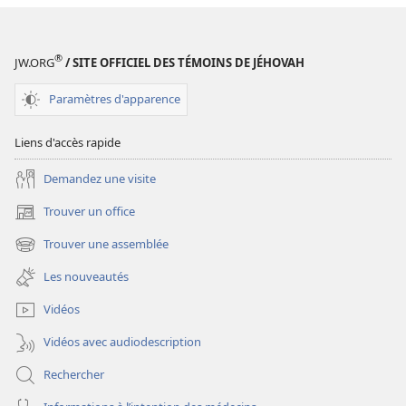
GARDE
GARDE
(ÉDITION
(ÉDITION
D’ÉTUDE)
D’ÉTUDE)
®
JW.ORG
/ SITE OFFICIEL DES TÉMOINS DE JÉHOVAH
Juin
Juin
2022
2022
Paramètres d'apparence
Liens d'accès rapide
Demandez une visite
Trouver un office
(ouvre
une
Trouver une assemblée
(ouvre
nouvelle
une
fenêtre)
Les nouveautés
nouvelle
fenêtre)
Vidéos
Vidéos avec audiodescription
Rechercher