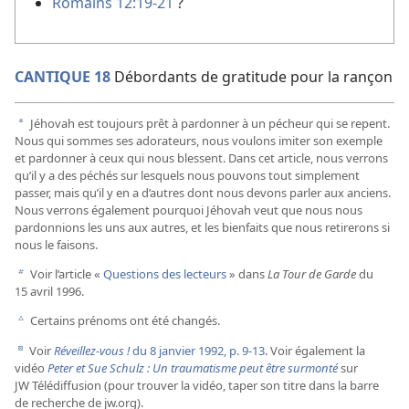
Romains 12:19-21
?
CANTIQUE 18
Débordants de gratitude pour la rançon
Jéhovah est toujours prêt à pardonner à un pécheur qui se repent.
a
Nous qui sommes ses adorateurs, nous voulons imiter son exemple
et pardonner à ceux qui nous blessent. Dans cet article, nous verrons
qu’il y a des péchés sur lesquels nous pouvons tout simplement
passer, mais qu’il y en a d’autres dont nous devons parler aux anciens.
Nous verrons également pourquoi Jéhovah veut que nous nous
pardonnions les uns aux autres, et les bienfaits que nous retirerons si
nous le faisons.
Voir l’article «
Questions des lecteurs
» dans
La Tour de Garde
du
b
15 avril 1996.
Certains prénoms ont été changés.
c
Voir
Réveillez-vous !
du 8 janvier 1992, p. 9-13
. Voir également la
d
vidéo
Peter et Sue Schulz : Un traumatisme peut être surmonté
sur
JW Télédiffusion (pour trouver la vidéo, taper son titre dans la barre
de recherche de jw.org).