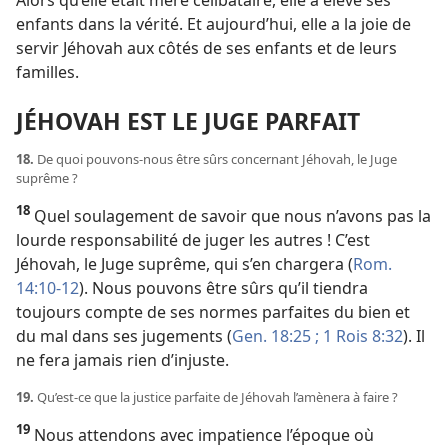
Alors qu’elle était mère célibataire, elle a élevé ses
enfants dans la vérité. Et aujourd’hui, elle a la joie de
servir Jéhovah aux côtés de ses enfants et de leurs
familles.
JÉHOVAH EST LE JUGE PARFAIT
18.
De quoi pouvons-​nous être sûrs concernant Jéhovah, le Juge
suprême ?
18
Quel soulagement de savoir que nous n’avons pas la
lourde responsabilité de juger les autres ! C’est
Jéhovah, le Juge suprême, qui s’en chargera (
Rom.
14:10-12
). Nous pouvons être sûrs qu’il tiendra
toujours compte de ses normes parfaites du bien et
du mal dans ses jugements (
Gen. 18:25 ;
1 Rois 8:32
). Il
ne fera jamais rien d’injuste.
19.
Qu’est-​ce que la justice parfaite de Jéhovah l’amènera à faire ?
19
Nous attendons avec impatience l’époque où