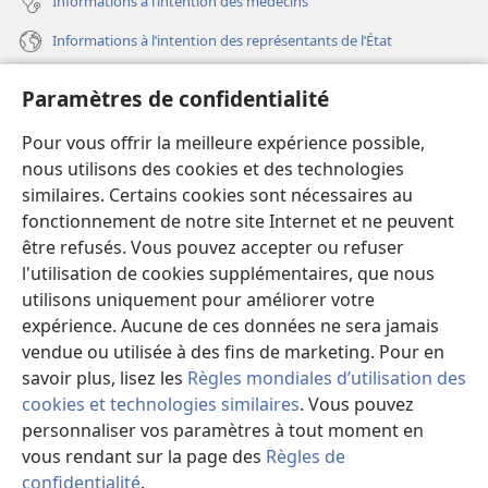
Informations à l’intention des médecins
Informations à l’intention des représentants de l’État
Aide
Paramètres de confidentialité
Dons
Pour vous offrir la meilleure expérience possible,
(ouvre
une
nous utilisons des cookies et des technologies
nouvelle
similaires. Certains cookies sont nécessaires au
Bibliothèque en ligne
(ouvre
fenêtre)
fonctionnement de notre site Internet et ne peuvent
une
®
JW Hub
être refusés. Vous pouvez accepter ou refuser
nouvelle
(ouvre
fenêtre)
l'utilisation de cookies supplémentaires, que nous
une
®
JW Library
nouvelle
utilisons uniquement pour améliorer votre
fenêtre)
expérience. Aucune de ces données ne sera jamais
Watchtower Library
vendue ou utilisée à des fins de marketing. Pour en
savoir plus, lisez les
Règles mondiales d’utilisation des
cookies et technologies similaires
. Vous pouvez
personnaliser vos paramètres à tout moment en
vous rendant sur la page des
Règles de
Copyright
© 2026 Watch Tower Bible and Tract Society of Pennsylvania.
CONDITIONS D’UTILISATION
|
RÈGLES DE CONFIDENTIALITÉ
|
confidentialité
.