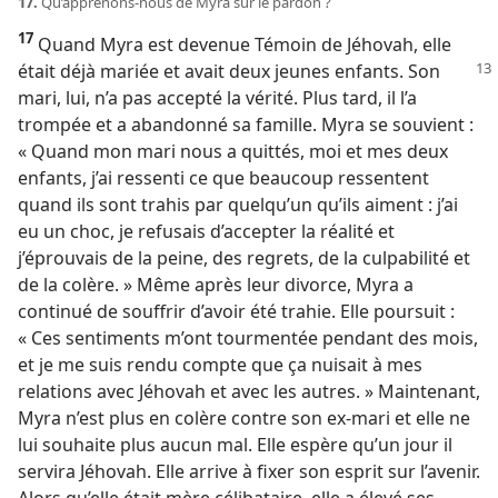
17.
Qu’apprenons-​nous de Myra sur le pardon ?
17
Quand Myra est devenue Témoin de Jéhovah, elle
était déjà mariée et avait
deux jeunes enfants. Son
mari, lui, n’a pas accepté la vérité. Plus tard, il l’a
trompée et a abandonné sa famille. Myra se souvient :
« Quand mon mari nous a quittés, moi et mes deux
enfants, j’ai ressenti ce que beaucoup ressentent
quand ils sont trahis par quelqu’un qu’ils aiment : j’ai
eu un choc, je refusais d’accepter la réalité et
j’éprouvais de la peine, des regrets, de la culpabilité et
de la colère. » Même après leur divorce, Myra a
continué de souffrir d’avoir été trahie. Elle poursuit :
« Ces sentiments m’ont tourmentée pendant des mois,
et je me suis rendu compte que ça nuisait à mes
relations avec Jéhovah et avec les autres. » Maintenant,
Myra n’est plus en colère contre son ex-mari et elle ne
lui souhaite plus aucun mal. Elle espère qu’un jour il
servira Jéhovah. Elle arrive à fixer son esprit sur l’avenir.