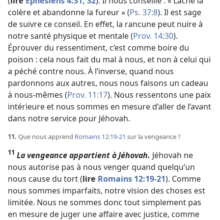
(
lire
Éphésiens 4:31, 32
). Il nous conseille : « Lâche la
colère et abandonne la fureur » (
Ps. 37:8
). Il est sage
de suivre ce conseil. En effet, la rancune peut nuire à
notre santé physique et mentale (
Prov. 14:30
).
Éprouver du ressentiment, c’est comme boire du
poison : cela nous fait du mal à nous, et non à celui qui
a péché contre nous. À l’inverse, quand nous
pardonnons aux autres, nous nous faisons un cadeau
à nous-​mêmes (
Prov. 11:17
). Nous ressentons une paix
intérieure et nous sommes en mesure d’aller de l’avant
dans notre service pour Jéhovah.
11.
Que nous apprend
Romains 12:19-21
sur la vengeance ?
11
La vengeance appartient à Jéhovah.
Jéhovah ne
nous autorise pas à nous venger quand quelqu’un
nous cause du tort (
lire
Romains 12:19-21
). Comme
nous sommes imparfaits, notre vision des choses est
limitée. Nous ne sommes donc tout simplement pas
en mesure de juger une affaire avec justice, comme