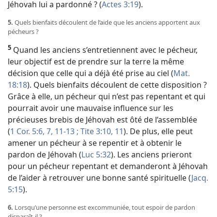
Jéhovah lui a pardonné ? (
Actes 3:19
).
5.
Quels bienfaits découlent de l’aide que les anciens apportent aux
pécheurs ?
5
Quand les anciens s’entretiennent avec le pécheur,
leur objectif est de prendre sur la terre la même
décision que celle qui a déjà été prise au ciel (
Mat.
18:18
). Quels bienfaits découlent de cette disposition ?
Grâce à elle, un pécheur qui n’est pas repentant et qui
pourrait avoir une mauvaise influence sur les
précieuses brebis de Jéhovah est ôté de l’assemblée
(
1 Cor. 5:6, 7,
11-13 ;
Tite 3:10, 11
). De plus, elle peut
amener un pécheur à se repentir et à obtenir le
pardon de Jéhovah (
Luc 5:32
). Les anciens prieront
pour un pécheur repentant et demanderont à Jéhovah
de l’aider à retrouver une bonne santé spirituelle (
Jacq.
5:15
).
6.
Lorsqu’une personne est excommuniée, tout espoir de pardon
disparaît-​il ?