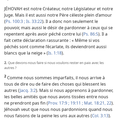
JÉHOVAH est notre Créateur, notre Législateur et notre
Juge. Mais il est aussi notre Père céleste plein d’amour
(
Ps. 100:3 ;
Is. 33:22
). Il a donc non seulement le
pouvoir, mais aussi le désir de pardonner à ceux qui se
repentent après avoir péché contre lui (
Ps. 86:5
). Il a
fait cette déclaration rassurante : « Même si vos
péchés sont comme l’écarlate, ils deviendront aussi
blancs que la neige » (
Is. 1:18
).
2.
Que devons-​nous faire si nous voulons rester en paix avec les
autres ?
2
Comme nous sommes imparfaits, il nous arrive à
tous de dire ou de faire des choses qui blessent les
autres (
Jacq. 3:2
). Mais si nous apprenons à pardonner,
les belles amitiés que nous avons tissées entre nous
ne prendront pas fin (
Prov. 17:9 ;
19:11 ;
Mat. 18:21, 22
).
Jéhovah veut que nous nous pardonnions quand nous
nous faisons de la peine les uns aux autres (
Col. 3:13
).