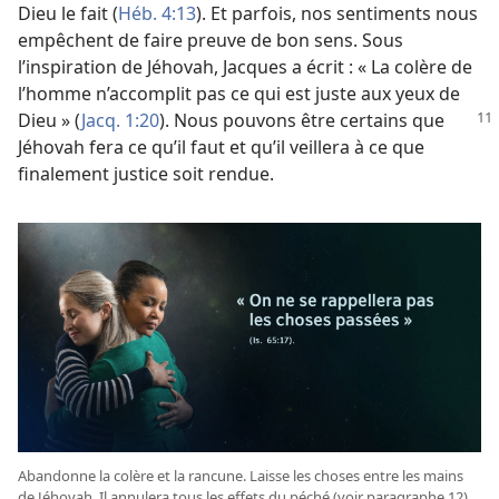
Dieu le fait (
Héb. 4:13
). Et parfois, nos sentiments nous
empêchent de faire preuve de bon sens. Sous
l’inspiration de Jéhovah, Jacques a écrit : « La colère de
l’homme n’accomplit pas ce qui est juste aux yeux de
Dieu » (
Jacq. 1:20
). Nous pouvons être
certains que
Jéhovah fera ce qu’il faut et qu’il veillera à ce que
finalement justice soit rendue.
Abandonne la colère et la rancune. Laisse les choses entre les mains
de Jéhovah. Il annulera tous les effets du péché (voir paragraphe 12).