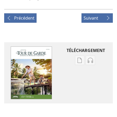
Précédent
Suivant
TÉLÉCHARGEMENT
Options
Options
de
de
téléchargement
téléchargem
des
des
publications
enregistreme
numériques
audio
LA
LA
TOUR
TOUR
DE
DE