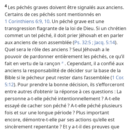
4
Les péchés graves doivent être signalés aux anciens.
Certains de ces péchés sont mentionnés en
1 Corinthiens 6:9, 10
. Un péché grave est une
transgression flagrante de la loi de Dieu. Si un chrétien
commet un tel péché, il doit prier Jéhovah et en parler
aux anciens de son assemblée (
Ps. 32:5 ;
Jacq. 5:14
).
Quel sera le rôle des anciens ? Seul Jéhovah a le
pouvoir de pardonner entièrement les péchés, ce qu’il
fait en vertu de la rançon
. Cependant, il a confié aux
b
anciens la responsabilité de décider sur la base de la
Bible si le pécheur peut rester dans l’assemblée (
1 Cor.
5:12
). Pour prendre la bonne décision, ils s’efforceront
entre autres d’obtenir la réponse à ces questions : La
personne a-​t-​elle péché intentionnellement ? A-​t-​elle
essayé de cacher son péché ? A-​t-​elle péché plusieurs
fois et sur une longue période ? Plus important
encore, démontre-​t-​elle par ses actions qu’elle est
sincèrement repentante ? Et y a-​t-​il des preuves que