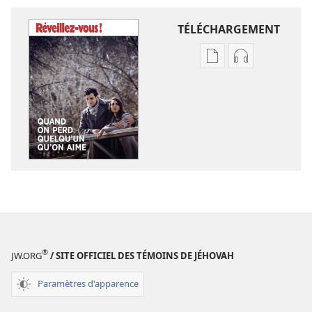
TÉLÉCHARGEMENT
Options
Options
de
de
téléchargement
téléchargem
des
des
publications
enregistreme
numériques
audio
RÉVEILLEZ-
RÉVEILLEZ-
VOUS !
VOUS !
Quand
Quand
on
on
perd
perd
quelqu’un
quelqu’un
®
JW.ORG
/ SITE OFFICIEL DES TÉMOINS DE JÉHOVAH
qu’on
qu’on
aime
aime
Paramètres d'apparence