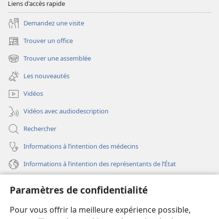
Liens d'accès rapide
Demandez une visite
Trouver un office
(ouvre
une
Trouver une assemblée
(ouvre
nouvelle
une
fenêtre)
Les nouveautés
nouvelle
fenêtre)
Vidéos
Vidéos avec audiodescription
Rechercher
Informations à l’intention des médecins
Informations à l’intention des représentants de l’État
Aide
Paramètres de confidentialité
Dons
Pour vous offrir la meilleure expérience possible,
(ouvre