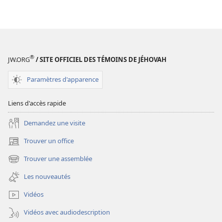
VOUS !
VOUS !
12
12
clés
clés
du
du
bonheur
bonheur
®
JW.ORG
/ SITE OFFICIEL DES TÉMOINS DE JÉHOVAH
familial
familial
Paramètres d'apparence
Liens d'accès rapide
Demandez une visite
Trouver un office
(ouvre
une
Trouver une assemblée
(ouvre
nouvelle
une
fenêtre)
Les nouveautés
nouvelle
fenêtre)
Vidéos
Vidéos avec audiodescription