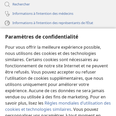
Rechercher
Informations à l’intention des médecins
Informations à l’intention des représentants de l’État
Aide
Paramètres de confidentialité
Dons
Pour vous offrir la meilleure expérience possible,
(ouvre
une
nous utilisons des cookies et des technologies
nouvelle
similaires. Certains cookies sont nécessaires au
Bibliothèque en ligne
(ouvre
fenêtre)
fonctionnement de notre site Internet et ne peuvent
une
®
JW Hub
être refusés. Vous pouvez accepter ou refuser
nouvelle
(ouvre
fenêtre)
l'utilisation de cookies supplémentaires, que nous
une
®
JW Library
nouvelle
utilisons uniquement pour améliorer votre
fenêtre)
expérience. Aucune de ces données ne sera jamais
Watchtower Library
vendue ou utilisée à des fins de marketing. Pour en
savoir plus, lisez les
Règles mondiales d’utilisation des
cookies et technologies similaires
. Vous pouvez
personnaliser vos paramètres à tout moment en