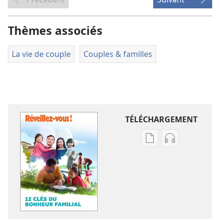
Thèmes associés
La vie de couple
Couples & familles
TÉLÉCHARGEMENT
Options
Options
de
de
téléchargement
téléchargem
des
des
publications
enregistreme
numériques
audio
RÉVEILLEZ-
RÉVEILLEZ-