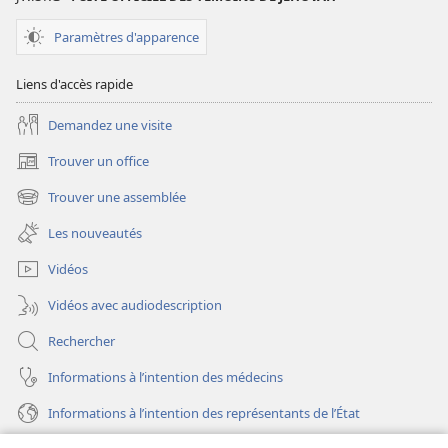
jeunes :
jeunes :
comprendre
comprendre
Paramètres d'apparence
et
et
faire
faire
Liens d'accès rapide
face
face
Demandez une visite
Trouver un office
(ouvre
une
Trouver une assemblée
(ouvre
nouvelle
une
fenêtre)
Les nouveautés
nouvelle
fenêtre)
Vidéos
Vidéos avec audiodescription
Rechercher
Informations à l’intention des médecins
Informations à l’intention des représentants de l’État