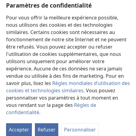
Aide
Paramètres de confidentialité
Dons
Pour vous offrir la meilleure expérience possible,
(ouvre
une
nous utilisons des cookies et des technologies
nouvelle
similaires. Certains cookies sont nécessaires au
Bibliothèque en ligne
(ouvre
fenêtre)
fonctionnement de notre site Internet et ne peuvent
une
®
JW Hub
être refusés. Vous pouvez accepter ou refuser
nouvelle
(ouvre
fenêtre)
l'utilisation de cookies supplémentaires, que nous
une
®
JW Library
nouvelle
utilisons uniquement pour améliorer votre
fenêtre)
expérience. Aucune de ces données ne sera jamais
Watchtower Library
vendue ou utilisée à des fins de marketing. Pour en
savoir plus, lisez les
Règles mondiales d’utilisation des
cookies et technologies similaires
. Vous pouvez
personnaliser vos paramètres à tout moment en
vous rendant sur la page des
Règles de
Copyright
© 2026 Watch Tower Bible and Tract Society of Pennsylvania.
CONDITIONS D’UTILISATION
|
RÈGLES DE CONFIDENTIALITÉ
|
confidentialité
.
M
PARAMÈTRES DE CONFIDENTIALITÉ
la
Accepter
Refuser
Personnaliser
ta