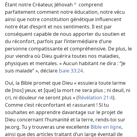
Étant notre Créateur, Jéhovah
comprend
d
parfaitement comment notre éducation, notre vécu
ainsi que notre constitution génétique influencent
notre état d’esprit et nos sentiments. Il est par
conséquent capable de nous apporter du soutien et
du réconfort, parfois par l’intermédiaire d’une
personne compatissante et compréhensive. De plus, le
jour viendra où Dieu guérira toutes nos maladies,
physiques et mentales. « Aucun habitant ne dira : “Je
suis malade” », déclare
Isaïe 33:24
.
Oui, la Bible promet que Dieu « essuiera toute larme
de [nos] yeux, et [que] la mort ne sera plus ; ni deuil, ni
cri, ni douleur ne seront plus » (
Révélation 21:4
).
Comme c’est réconfortant et rassurant ! Si tu
souhaites en apprendre davantage sur le projet de
Dieu concernant l’humanité et la terre, rends-​toi sur
jw.org. Tu y trouveras une excellente
Bible en ligne
,
ainsi que des articles traitant d’un large éventail de