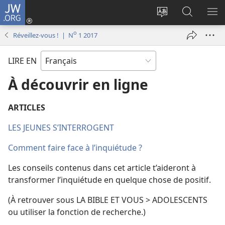
JW.ORG
Se
connecter
Changer
Recherch
AF
(ouvre
la
sur
LE
o
Réveillez-vous ! | N
1 2017
une
langue
JW.ORG
ME
nouvelle
du
LIRE EN
fenêtre)
site
À découvrir en ligne
ARTICLES
LES JEUNES S’INTERROGENT
Comment faire face à l’inquiétude ?
Les conseils contenus dans cet article t’aideront à
transformer l’inquiétude en quelque chose de positif.
(À retrouver sous LA BIBLE ET VOUS > ADOLESCENTS
ou utiliser la fonction de recherche.)