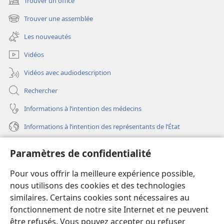
Trouver un office
(ouvre
une
Trouver une assemblée
(ouvre
nouvelle
une
fenêtre)
Les nouveautés
nouvelle
fenêtre)
Vidéos
Vidéos avec audiodescription
Rechercher
Informations à l’intention des médecins
Informations à l’intention des représentants de l’État
Aide
Paramètres de confidentialité
Dons
Pour vous offrir la meilleure expérience possible,
(ouvre
une
nous utilisons des cookies et des technologies
nouvelle
similaires. Certains cookies sont nécessaires au
Bibliothèque en ligne
(ouvre
fenêtre)
fonctionnement de notre site Internet et ne peuvent
une
®
JW Hub
être refusés. Vous pouvez accepter ou refuser
nouvelle