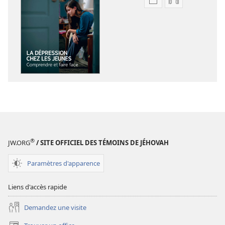
Options
Options
de
de
téléchargement
téléchargem
des
des
publications
enregistreme
numériques
audio
RÉVEILLEZ-
RÉVEILLEZ-
VOUS !
VOUS !
La
La
dépression
dépression
chez
chez
les
les
®
JW.ORG
/ SITE OFFICIEL DES TÉMOINS DE JÉHOVAH
jeunes :
jeunes :
comprendre
comprendre
Paramètres d'apparence
et
et
faire
faire
Liens d'accès rapide
face
face
Demandez une visite