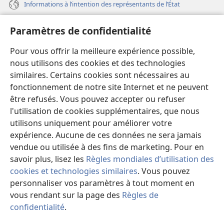
Informations à l’intention des représentants de l’État
Aide
Paramètres de confidentialité
Dons
Pour vous offrir la meilleure expérience possible,
(ouvre
une
nous utilisons des cookies et des technologies
nouvelle
similaires. Certains cookies sont nécessaires au
Bibliothèque en ligne
(ouvre
fenêtre)
fonctionnement de notre site Internet et ne peuvent
une
®
JW Hub
être refusés. Vous pouvez accepter ou refuser
nouvelle
(ouvre
fenêtre)
l'utilisation de cookies supplémentaires, que nous
une
®
JW Library
nouvelle
utilisons uniquement pour améliorer votre
fenêtre)
expérience. Aucune de ces données ne sera jamais
Watchtower Library
vendue ou utilisée à des fins de marketing. Pour en
savoir plus, lisez les
Règles mondiales d’utilisation des
cookies et technologies similaires
. Vous pouvez
personnaliser vos paramètres à tout moment en
vous rendant sur la page des
Règles de
Copyright
© 2026 Watch Tower Bible and Tract Society of Pennsylvania.
CONDITIONS D’UTILISATION
|
RÈGLES DE CONFIDENTIALITÉ
|
confidentialité
.
M
PARAMÈTRES DE CONFIDENTIALITÉ