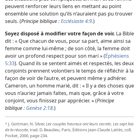
peuvent renforcer leurs liens en mettant au point
ensemble une solution qu’ils n’auraient pas pu trouver
seuls. (
Principe biblique :
Ecclésiaste 4:9
.
)
Soyez disposé à modifier votre façon de voir.
La Bible
dit : « Que chacun de vous, pour sa part, aime ainsi sa
femme comme lui-
même ; de son côté, la femme doit
avoir un profond respect pour son mari » (
Éphésiens
5:33
). Quand ils se sentent aimés et respectés, les deux
conjoints prennent volontiers le temps de réfléchir à la
façon de voir de l’autre, et peuvent même y adhérer.
Cameron, un homme marié, dit : « Il y a des choses que
vous n’auriez jamais faites, mais que, grâce à votre
conjoint, vous finissez par apprécier. » (
Principe
biblique :
Genèse 2:18
.
)
^
J. Gottman, N. Silver,
Les couples heureux ont leurs secrets. Les sept lois
de la réussite
, trad. D. Beaulieu, Paris, Éditions Jean-Claude Lattès, coll.
Pocket, 2000, page 234.