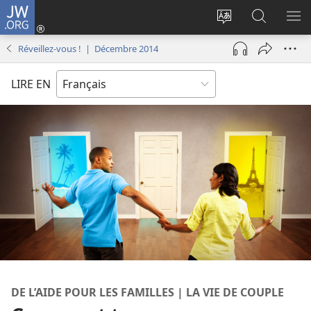
JW.ORG
Se
connecter
Changer
Recherch
AF
(ouvre
la
sur
LE
Réveillez-vous ! | Décembre 2014
une
langue
JW.ORG
ME
nouvelle
du
LIRE EN
fenêtre)
site
DE L’AIDE POUR LES FAMILLES | LA VIE DE COUPLE