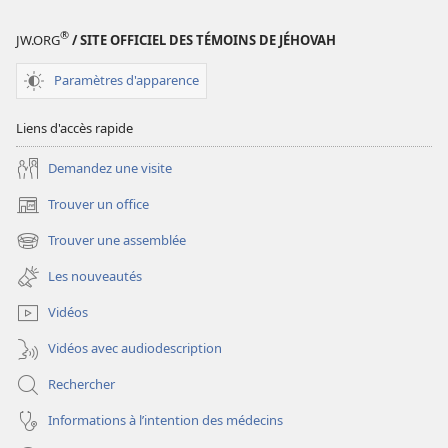
ce
ce
qu’il
qu’il
®
JW.ORG
/ SITE OFFICIEL DES TÉMOINS DE JÉHOVAH
faut
faut
savoir
savoir
Paramètres d'apparence
Liens d'accès rapide
Demandez une visite
Trouver un office
(ouvre
une
Trouver une assemblée
(ouvre
nouvelle
une
fenêtre)
Les nouveautés
nouvelle
fenêtre)
Vidéos
Vidéos avec audiodescription
Rechercher
Informations à l’intention des médecins