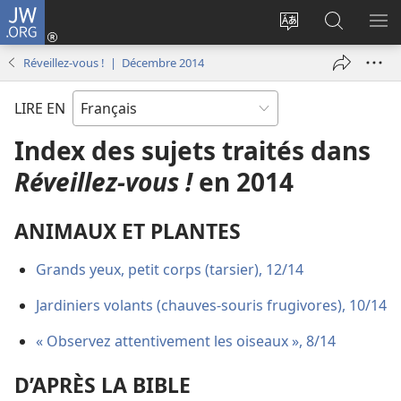
JW.ORG
Se
connecter
Changer
Recherch
AF
(ouvre
la
sur
LE
Réveillez-vous ! | Décembre 2014
une
langue
JW.ORG
ME
nouvelle
du
LIRE EN
fenêtre)
site
Index des sujets traités dans
Réveillez-vous !
en 2014
ANIMAUX ET PLANTES
Grands yeux, petit corps (tarsier), 12/14
Jardiniers volants (chauves-souris frugivores), 10/14
« Observez attentivement les oiseaux », 8/14
D’APRÈS LA BIBLE