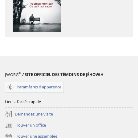
téléchargement
téléchargem
des
des
publications
enregistreme
numériques
audio
RÉVEILLEZ-
RÉVEILLEZ-
VOUS !
VOUS !
Troubles
Troubles
mentaux :
mentaux :
ce
ce
qu’il
qu’il
®
JW.ORG
/ SITE OFFICIEL DES TÉMOINS DE JÉHOVAH
faut
faut
savoir
savoir
Paramètres d'apparence
Liens d'accès rapide
Demandez une visite
Trouver un office
(ouvre
une
Trouver une assemblée