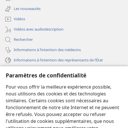
(ouvre
nouvelle
une
fenêtre)
Les nouveautés
nouvelle
fenêtre)
Vidéos
Vidéos avec audiodescription
Rechercher
Informations à l’intention des médecins
Informations à l’intention des représentants de l’État
Aide
Paramètres de confidentialité
Dons
Pour vous offrir la meilleure expérience possible,
(ouvre
une
nous utilisons des cookies et des technologies
nouvelle
similaires. Certains cookies sont nécessaires au
Bibliothèque en ligne
(ouvre
fenêtre)
fonctionnement de notre site Internet et ne peuvent
une
®
JW Hub
être refusés. Vous pouvez accepter ou refuser
nouvelle
(ouvre
fenêtre)
l'utilisation de cookies supplémentaires, que nous
une
®
JW Library
nouvelle